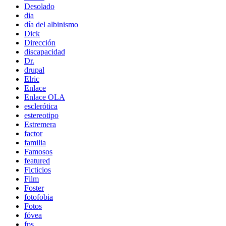
Desolado
dia
día del albinismo
Dick
Dirección
discapacidad
Dr.
drupal
Elric
Enlace
Enlace OLA
esclerótica
estereotipo
Estremera
factor
familia
Famosos
featured
Ficticios
Film
Foster
fotofobia
Fotos
fóvea
fps