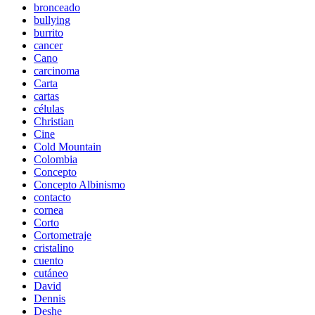
bronceado
bullying
burrito
cancer
Cano
carcinoma
Carta
cartas
células
Christian
Cine
Cold Mountain
Colombia
Concepto
Concepto Albinismo
contacto
cornea
Corto
Cortometraje
cristalino
cuento
cutáneo
David
Dennis
Deshe