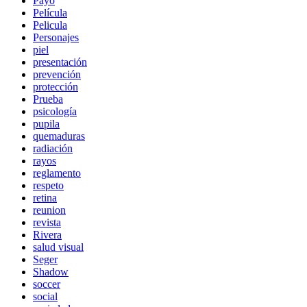
Payo
Película
Pelicula
Personajes
piel
presentación
prevención
protección
Prueba
psicología
pupila
quemaduras
radiación
rayos
reglamento
respeto
retina
reunion
revista
Rivera
salud visual
Seger
Shadow
soccer
social