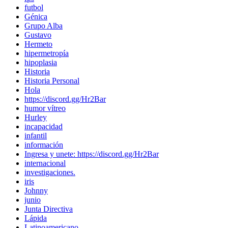
futbol
Génica
Grupo Alba
Gustavo
Hermeto
hipermetropía
hipoplasia
Historia
Historia Personal
Hola
https://discord.gg/Hr2Bar
humor vítreo
Hurley
incapacidad
infantil
información
Ingresa y unete: https://discord.gg/Hr2Bar
internacional
investigaciones.
iris
Johnny
junio
Junta Directiva
Lápida
Latinoamericano