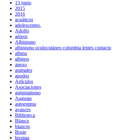
13 junio
2015
2016
acuáticos
adolescentes.
Adolfo
aéreos
Albinismo
albinismo oculocutáneo colombia lentes contacto
albino
albinos
anexo
animales
apodos
Artículos
Asociaciones
astigmatismo
Augusta
autoestima
avances
Biblioteca
Blanca
blancos
Bosie
bromas