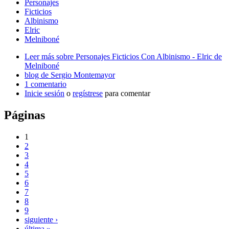
Personajes
Ficticios
Albinismo
Elric
Melniboné
Leer más
sobre Personajes Ficticios Con Albinismo - Elric de
Melniboné
blog de Sergio Montemayor
1 comentario
Inicie sesión
o
regístrese
para comentar
Páginas
1
2
3
4
5
6
7
8
9
siguiente ›
última »