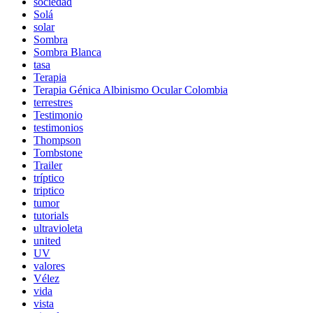
sociedad
Solá
solar
Sombra
Sombra Blanca
tasa
Terapia
Terapia Génica Albinismo Ocular Colombia
terrestres
Testimonio
testimonios
Thompson
Tombstone
Trailer
tríptico
triptico
tumor
tutorials
ultravioleta
united
UV
valores
Vélez
vida
vista