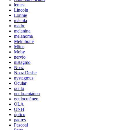
lentes
Lincoln
Lonnie
mácula
madre
melanina
melanoma
Melniboné
Mitos
Moby
nervio
nistagmo
Noaz
Noaz Deshe
nystagmus
Ocular
oculo
oculo-cutáneo
oculocutáneo
OLA
ONH
óptico
padres
Pascoal