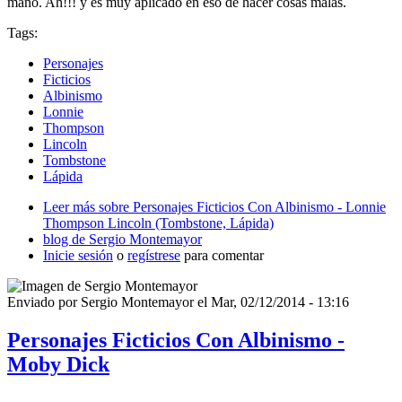
mano. Ah!!! y es muy aplicado en eso de hacer cosas malas.
Tags:
Personajes
Ficticios
Albinismo
Lonnie
Thompson
Lincoln
Tombstone
Lápida
Leer más
sobre Personajes Ficticios Con Albinismo - Lonnie
Thompson Lincoln (Tombstone, Lápida)
blog de Sergio Montemayor
Inicie sesión
o
regístrese
para comentar
Enviado por
Sergio Montemayor
el
Mar, 02/12/2014 - 13:16
Personajes Ficticios Con Albinismo -
Moby Dick