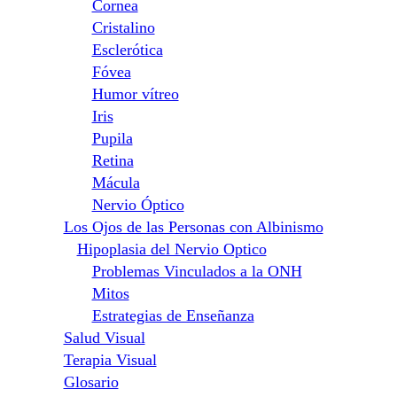
Cornea
Cristalino
Esclerótica
Fóvea
Humor vítreo
Iris
Pupila
Retina
Mácula
Nervio Óptico
Los Ojos de las Personas con Albinismo
Hipoplasia del Nervio Optico
Problemas Vinculados a la ONH
Mitos
Estrategias de Enseñanza
Salud Visual
Terapia Visual
Glosario