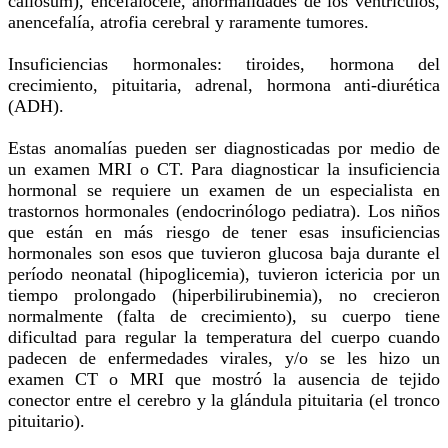
callosum), encefalocele, anormalidades de los ventrículos,
anencefalía, atrofia cerebral y raramente tumores.
Insuficiencias hormonales: tiroides, hormona del
crecimiento, pituitaria, adrenal, hormona anti-diurética
(ADH).
Estas anomalías pueden ser diagnosticadas por medio de
un examen MRI o CT. Para diagnosticar la insuficiencia
hormonal se requiere un examen de un especialista en
trastornos hormonales (endocrinólogo pediatra). Los niños
que están en más riesgo de tener esas insuficiencias
hormonales son esos que tuvieron glucosa baja durante el
período neonatal (hipoglicemia), tuvieron ictericia por un
tiempo prolongado (hiperbilirubinemia), no crecieron
normalmente (falta de crecimiento), su cuerpo tiene
dificultad para regular la temperatura del cuerpo cuando
padecen de enfermedades virales, y/o se les hizo un
examen CT o MRI que mostró la ausencia de tejido
conector entre el cerebro y la glándula pituitaria (el tronco
pituitario).