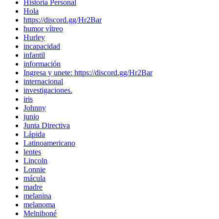
Historia Personal
Hola
https://discord.gg/Hr2Bar
humor vítreo
Hurley
incapacidad
infantil
información
Ingresa y unete: https://discord.gg/Hr2Bar
internacional
investigaciones.
iris
Johnny
junio
Junta Directiva
Lápida
Latinoamericano
lentes
Lincoln
Lonnie
mácula
madre
melanina
melanoma
Melniboné