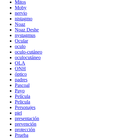
Mitos
Moby
nervio
nistagmo
Noaz
Noaz Deshe
nystagmus
Ocular
oculo
oculo-cutáneo
oculocutáneo
OLA
ONH
óptico
padres
Pascoal
Payo
Película
Pelicula
Personajes
piel
presentación
prevención
protección
Prueba