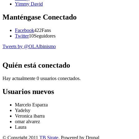
Yimmy David
Manténgase Conectado
Facebook
422
Fans
Twitter
10
Seguidores
Tweets by @OLAlbinismo
Quién está conectado
Hay actualmente 0 usuarios conectados.
Usuarios nuevos
Marcelo Esparza
Yadelsy
Veronica ibarra
omar alvarez
Laura
© Copyright 2011
TB Sirate
. Powered by Drupal