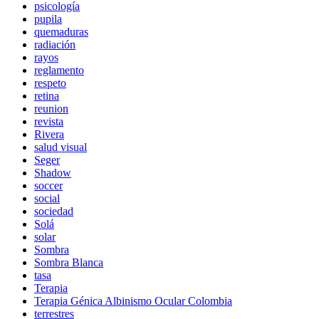
psicología
pupila
quemaduras
radiación
rayos
reglamento
respeto
retina
reunion
revista
Rivera
salud visual
Seger
Shadow
soccer
social
sociedad
Solá
solar
Sombra
Sombra Blanca
tasa
Terapia
Terapia Génica Albinismo Ocular Colombia
terrestres