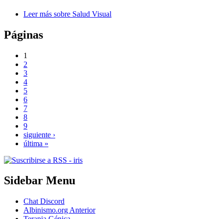
Leer más
sobre Salud Visual
Páginas
1
2
3
4
5
6
7
8
9
siguiente ›
última »
Sidebar Menu
Chat Discord
Albinismo.org Anterior
Terapia Génica