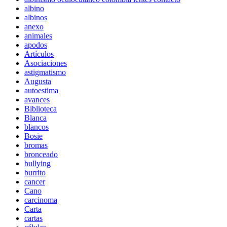
albino
albinos
anexo
animales
apodos
Artículos
Asociaciones
astigmatismo
Augusta
autoestima
avances
Biblioteca
Blanca
blancos
Bosie
bromas
bronceado
bullying
burrito
cancer
Cano
carcinoma
Carta
cartas