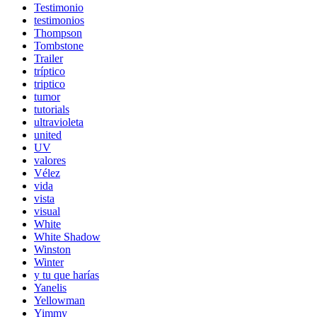
Testimonio
testimonios
Thompson
Tombstone
Trailer
tríptico
triptico
tumor
tutorials
ultravioleta
united
UV
valores
Vélez
vida
vista
visual
White
White Shadow
Winston
Winter
y tu que harías
Yanelis
Yellowman
Yimmy