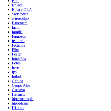
Elric
Enlace
Enlace OLA
esclerótica
estereotipo
Estremera
factor
familia
Famosos
featured
Ficticios
Film
Foster
fotofobia
Fotos
fóvea
fps
futbol
Génica
Grupo Alba
Gustavo
Hermeto
hipermetropía
hipoplasia
Historia