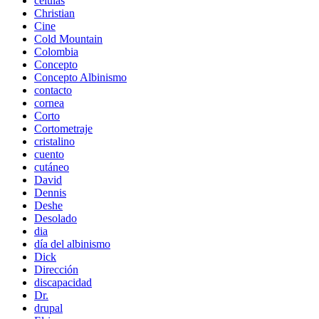
células
Christian
Cine
Cold Mountain
Colombia
Concepto
Concepto Albinismo
contacto
cornea
Corto
Cortometraje
cristalino
cuento
cutáneo
David
Dennis
Deshe
Desolado
dia
día del albinismo
Dick
Dirección
discapacidad
Dr.
drupal