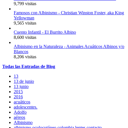
9,799 visitas
Famosos con Albinismo - Christian Winston Foster, aka King
Yellowman
9,565 visitas
Cuento Infantil - El Burrito Albino
8,600 visitas
Albinismo en la Naturaleza - Animales Acuáticos Albinos y/o
Blancos
8,206 visitas
Todas
las
Entradas
de Blog
13
13 de junio
13 junio
2015
2016
acuáticos
adolescentes.
Adolfo
aéreos
Albinismo
albinismo oculocutáneo colombia lentes contacto