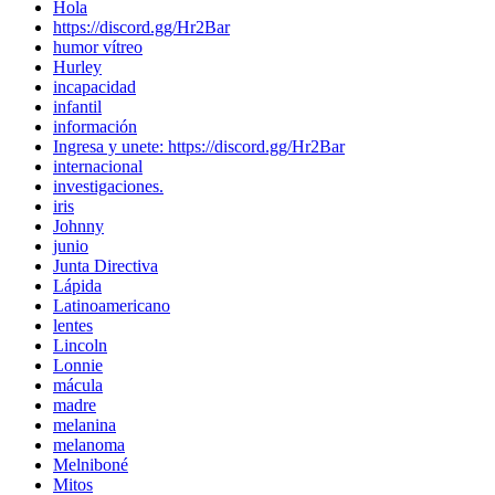
Hola
https://discord.gg/Hr2Bar
humor vítreo
Hurley
incapacidad
infantil
información
Ingresa y unete: https://discord.gg/Hr2Bar
internacional
investigaciones.
iris
Johnny
junio
Junta Directiva
Lápida
Latinoamericano
lentes
Lincoln
Lonnie
mácula
madre
melanina
melanoma
Melniboné
Mitos