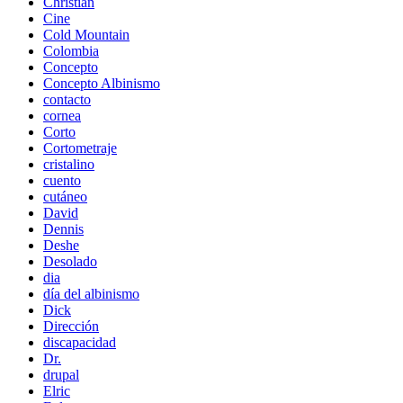
Christian
Cine
Cold Mountain
Colombia
Concepto
Concepto Albinismo
contacto
cornea
Corto
Cortometraje
cristalino
cuento
cutáneo
David
Dennis
Deshe
Desolado
dia
día del albinismo
Dick
Dirección
discapacidad
Dr.
drupal
Elric