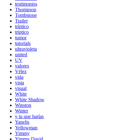
testimonios
Thompson
Tombstone
Trailer
tríptico
triptico
tumor
tutorials
ultravioleta
united
UV
valores
Vélez
vida
vista
visual
White
White Shadow
Winston
Winter
y tu que harías
Yanelis
Yellowman
Yimmy
Yimmy David