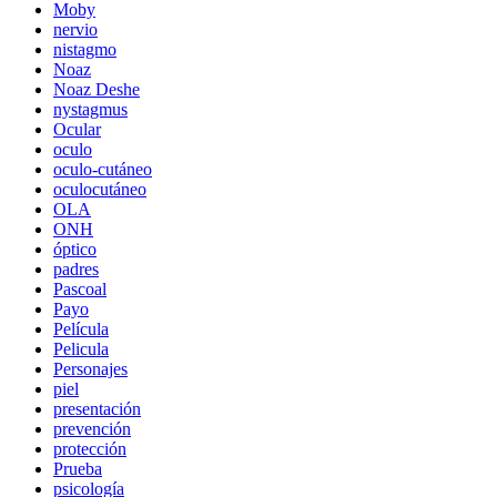
Moby
nervio
nistagmo
Noaz
Noaz Deshe
nystagmus
Ocular
oculo
oculo-cutáneo
oculocutáneo
OLA
ONH
óptico
padres
Pascoal
Payo
Película
Pelicula
Personajes
piel
presentación
prevención
protección
Prueba
psicología