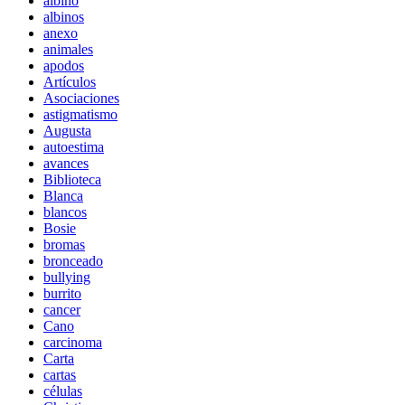
albino
albinos
anexo
animales
apodos
Artículos
Asociaciones
astigmatismo
Augusta
autoestima
avances
Biblioteca
Blanca
blancos
Bosie
bromas
bronceado
bullying
burrito
cancer
Cano
carcinoma
Carta
cartas
células