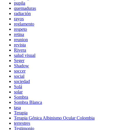
pupila
quemaduras
radiación
rayos
reglamento
respeto
retina
reunion
revista
Rivera
salud visual
Seger
Shadow
soccer
social
sociedad
Solá
solar
Sombra
Sombra Blanca
tasa
Terapia
Terapia Génica Albinismo Ocular Colombia
terrestres
Testimonio