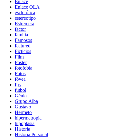
Enlace
Enlace OLA
esclerótica
estereotipo
Estremera
factor
familia
Famosos
featured
Ficticios
Film
Foster
fotofobia
Fotos
fóvea
fps
futbol
Génica
Grupo Alba
Gustavo
Hermeto
hipermetropía
hipoplasia
Historia
Historia Personal