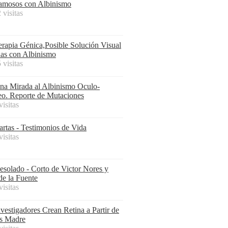
amosos con Albinismo
 visitas
erapia Génica,Posible Solución Visual
as con Albinismo
 visitas
na Mirada al Albinismo Oculo-
o. Reporte de Mutaciones
visitas
artas - Testimonios de Vida
visitas
esolado - Corto de Victor Nores y
de la Fuente
visitas
nvestigadores Crean Retina a Partir de
as Madre