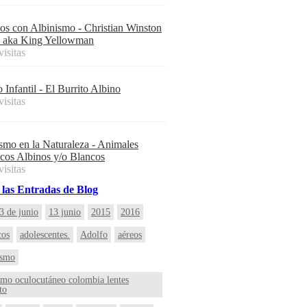
s con Albinismo - Christian Winston
, aka King Yellowman
visitas
 Infantil - El Burrito Albino
visitas
smo en la Naturaleza - Animales
cos Albinos y/o Blancos
visitas
las
Entradas
de Blog
3 de junio
13 junio
2015
2016
cos
adolescentes.
Adolfo
aéreos
ismo
smo oculocutáneo colombia lentes
to