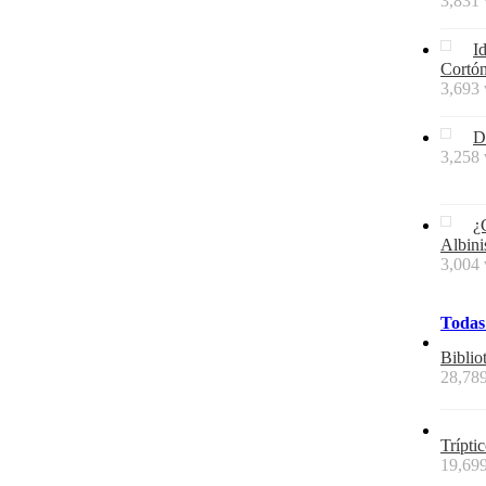
3,831 
I
Cortó
3,693 
D
3,258 
¿
Albin
3,004 
Todas
Biblio
28,789
Trípti
19,699