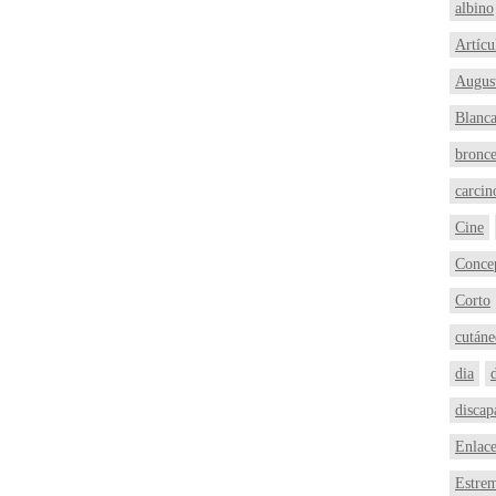
albino
Artícu
Augus
Blanc
bronc
carci
Cine
Conce
Corto
cutáne
dia
discap
Enlac
Estre