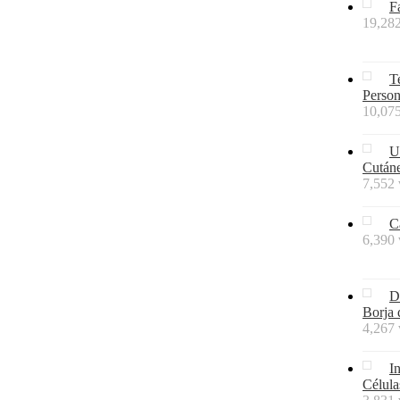
F
19,282
T
Person
10,075
U
Cutáne
7,552 
C
6,390 
D
Borja 
4,267 
I
Célul