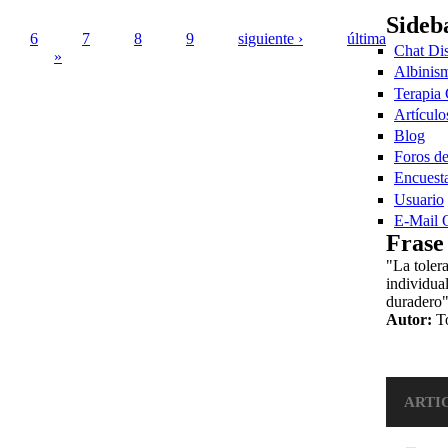
Sideb
6
7
8
9
siguiente ›
última
Chat Di
»
Albinism
Terapia
Artículo
Blog
Foros d
Encuest
Usuario
E-Mail
Frase
"La tolera
individua
duradero
Autor:
T
ARTI