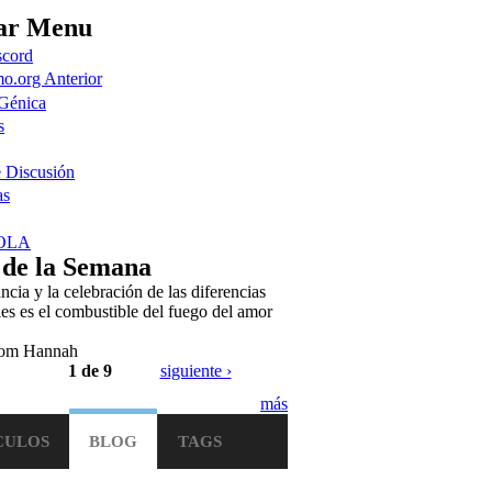
ar Menu
scord
o.org Anterior
 Génica
s
e Discusión
as
 OLA
 de la Semana
ncia y la celebración de las diferencias
les es el combustible del fuego del amor
"
om Hannah
1 de 9
siguiente ›
más
CULOS
BLOG
TAGS