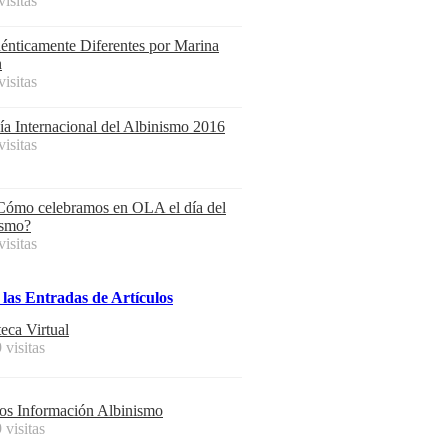
visitas
dénticamente Diferentes por Marina
n
visitas
ía Internacional del Albinismo 2016
visitas
Cómo celebramos en OLA el día del
ismo?
visitas
las
Entradas
de
Artículos
teca Virtual
 visitas
cos Información Albinismo
 visitas