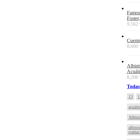
Famoso
Foster
9,562 
Cuento
8,600 
Albini
Acuáti
8,206 
Todas
13
1
acuáti
Albin
albini
contac