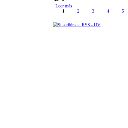
Leer más
sobre Cuidado de la Piel
Páginas
1
2
3
4
5