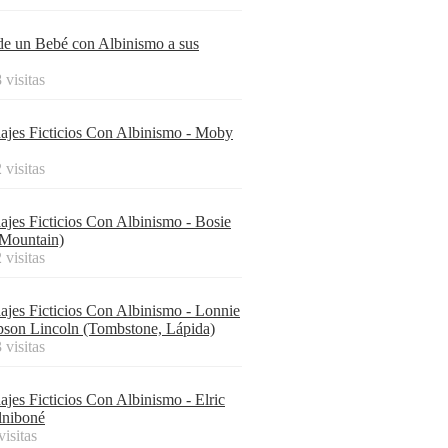
de un Bebé con Albinismo a sus
 visitas
ajes Ficticios Con Albinismo - Moby
 visitas
ajes Ficticios Con Albinismo - Bosie
 Mountain)
 visitas
ajes Ficticios Con Albinismo - Lonnie
son Lincoln (Tombstone, Lápida)
 visitas
ajes Ficticios Con Albinismo - Elric
lniboné
visitas