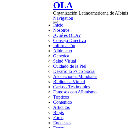
Pasar al contenido principal
OLA
Organización Latinoamericana de Albini
Navigation
Inicio
Nosotros
¿Qué es OLA?
Consejo Directivo
Información
Albinismo
Genética
Salud Visual
Cuidado de la Piel
Desarrollo Psico-Social
Asociaciones Mundiales
Biblioteca Virtual
Cartas - Testimonios
Famosos con Albinismo
Trípticos
Contenido
Artículos
Blogs
Foros
Encuestas
Frases