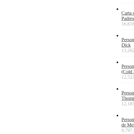
Carta 
Padres
16,818
Person
Dick
13,262
Person
(Cold
12,522
Person
Thomp
12,183
Person
de Me
9,797 