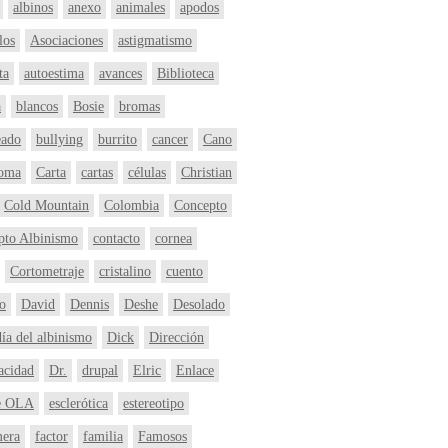
albinos
anexo
animales
apodos
los
Asociaciones
astigmatismo
ta
autoestima
avances
Biblioteca
a
blancos
Bosie
bromas
eado
bullying
burrito
cancer
Cano
noma
Carta
cartas
células
Christian
Cold Mountain
Colombia
Concepto
pto Albinismo
contacto
cornea
Cortometraje
cristalino
cuento
o
David
Dennis
Deshe
Desolado
día del albinismo
Dick
Dirección
acidad
Dr.
drupal
Elric
Enlace
e OLA
esclerótica
estereotipo
mera
factor
familia
Famosos