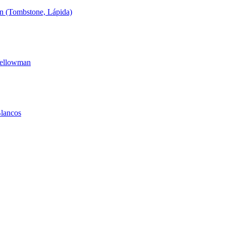
ln (Tombstone, Lápida)
Yellowman
Blancos