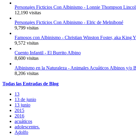
Personajes Ficticios Con Albinismo - Lonnie Thompson Linco
12,190 visitas
Personajes Ficticios Con Albinismo - Elric de Melniboné
9,799 visitas
Famosos con Albinismo - Christian Winston Foster, aka King 
9,572 visitas
Cuento Infantil - El Burrito Albino
8,600 visitas
Albinismo en la Naturaleza - Animales Acuáticos Albinos y/o 
8,206 visitas
Todas
las
Entradas
de Blog
13
13 de junio
13 junio
2015
2016
acuáticos
adolescentes.
Adolfo