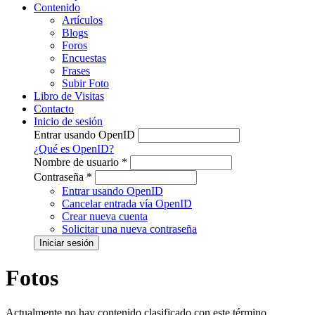
Contenido
Artículos
Blogs
Foros
Encuestas
Frases
Subir Foto
Libro de Visitas
Contacto
Inicio de sesión
Entrar usando OpenID
¿Qué es OpenID?
Nombre de usuario
*
Contraseña
*
Entrar usando OpenID
Cancelar entrada vía OpenID
Crear nueva cuenta
Solicitar una nueva contraseña
Fotos
Actualmente no hay contenido clasificado con este término.