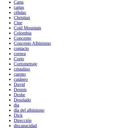
Carta
cartas
células
Christian
Cine
Cold Mountain
Colombia
Concepto
Concepto Albinismo
contacto
cornea
Corto
Cortometraje
cristalino
cuento
cutáneo
David
Dennis
Deshe
Desolado
dia
día del albinismo
Dick
Dirección
discapacidad