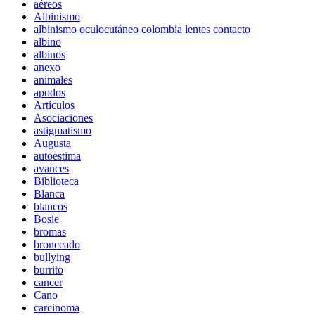
aéreos
Albinismo
albinismo oculocutáneo colombia lentes contacto
albino
albinos
anexo
animales
apodos
Artículos
Asociaciones
astigmatismo
Augusta
autoestima
avances
Biblioteca
Blanca
blancos
Bosie
bromas
bronceado
bullying
burrito
cancer
Cano
carcinoma