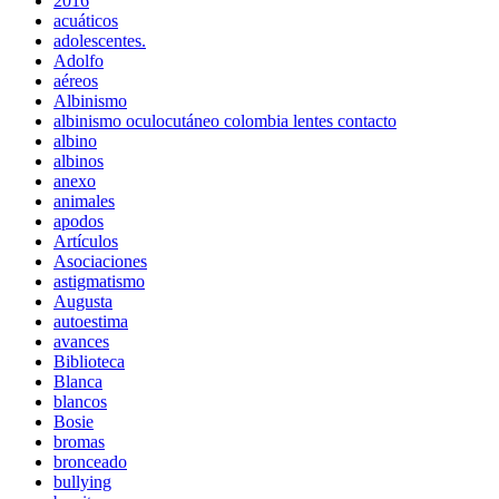
2016
acuáticos
adolescentes.
Adolfo
aéreos
Albinismo
albinismo oculocutáneo colombia lentes contacto
albino
albinos
anexo
animales
apodos
Artículos
Asociaciones
astigmatismo
Augusta
autoestima
avances
Biblioteca
Blanca
blancos
Bosie
bromas
bronceado
bullying