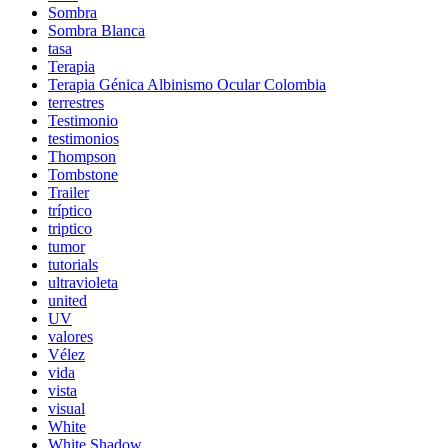
Sombra
Sombra Blanca
tasa
Terapia
Terapia Génica Albinismo Ocular Colombia
terrestres
Testimonio
testimonios
Thompson
Tombstone
Trailer
tríptico
triptico
tumor
tutorials
ultravioleta
united
UV
valores
Vélez
vida
vista
visual
White
White Shadow