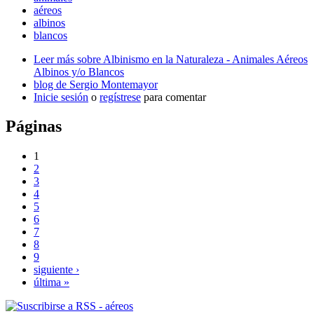
aéreos
albinos
blancos
Leer más
sobre Albinismo en la Naturaleza - Animales Aéreos
Albinos y/o Blancos
blog de Sergio Montemayor
Inicie sesión
o
regístrese
para comentar
Páginas
1
2
3
4
5
6
7
8
9
siguiente ›
última »