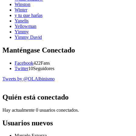
Winston
Winter
y tu que harías
Yanelis
Yellowman
Yimmy
Yimmy David
Manténgase Conectado
Facebook
422
Fans
Twitter
10
Seguidores
Tweets by @OLAlbinismo
Quién está conectado
Hay actualmente 0 usuarios conectados.
Usuarios nuevos
Marcelo Esparza