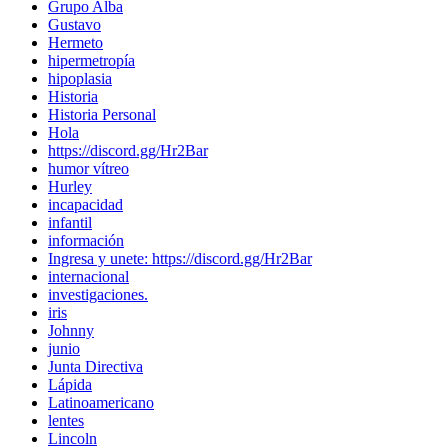
Grupo Alba
Gustavo
Hermeto
hipermetropía
hipoplasia
Historia
Historia Personal
Hola
https://discord.gg/Hr2Bar
humor vítreo
Hurley
incapacidad
infantil
información
Ingresa y unete: https://discord.gg/Hr2Bar
internacional
investigaciones.
iris
Johnny
junio
Junta Directiva
Lápida
Latinoamericano
lentes
Lincoln