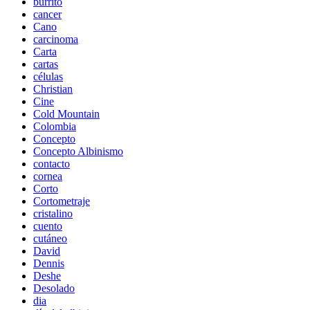
burrito
cancer
Cano
carcinoma
Carta
cartas
células
Christian
Cine
Cold Mountain
Colombia
Concepto
Concepto Albinismo
contacto
cornea
Corto
Cortometraje
cristalino
cuento
cutáneo
David
Dennis
Deshe
Desolado
dia