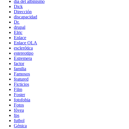
día del albinismo
Dick
Dirección
discapacidad
Dr.
drupal
Elric
Enlace
Enlace OLA
esclerótica
estereotipo
Estremera
factor
familia
Famosos
featured
Ficticios
Film
Foster
fotofobia
Fotos
fóvea
fps
futbol
Génica