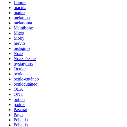
Lonnie
mácula
madre
melanina
melanoma
Melniboné
Mitos
Moby
nervio
nistagmo
Noaz
Noaz Deshe
nystagmus
Ocular
oculo
oculo-cutáneo
oculocutáneo
OLA
ONH
óptico
padres
Pascoal
Payo
Película
Pelicula