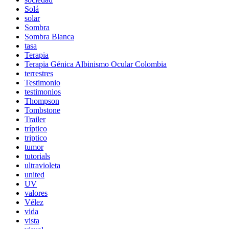
Solá
solar
Sombra
Sombra Blanca
tasa
Terapia
Terapia Génica Albinismo Ocular Colombia
terrestres
Testimonio
testimonios
Thompson
Tombstone
Trailer
tríptico
triptico
tumor
tutorials
ultravioleta
united
UV
valores
Vélez
vida
vista