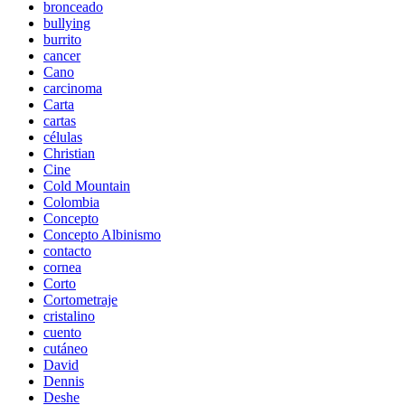
bronceado
bullying
burrito
cancer
Cano
carcinoma
Carta
cartas
células
Christian
Cine
Cold Mountain
Colombia
Concepto
Concepto Albinismo
contacto
cornea
Corto
Cortometraje
cristalino
cuento
cutáneo
David
Dennis
Deshe