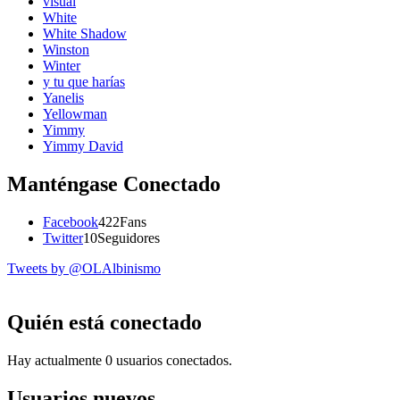
visual
White
White Shadow
Winston
Winter
y tu que harías
Yanelis
Yellowman
Yimmy
Yimmy David
Manténgase Conectado
Facebook
422
Fans
Twitter
10
Seguidores
Tweets by @OLAlbinismo
Quién está conectado
Hay actualmente 0 usuarios conectados.
Usuarios nuevos