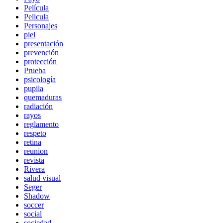
Película
Pelicula
Personajes
piel
presentación
prevención
protección
Prueba
psicología
pupila
quemaduras
radiación
rayos
reglamento
respeto
retina
reunion
revista
Rivera
salud visual
Seger
Shadow
soccer
social
sociedad