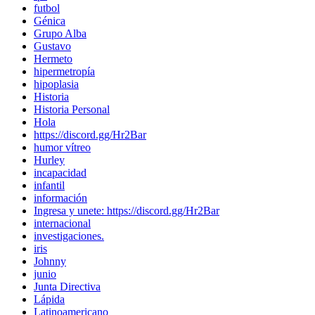
futbol
Génica
Grupo Alba
Gustavo
Hermeto
hipermetropía
hipoplasia
Historia
Historia Personal
Hola
https://discord.gg/Hr2Bar
humor vítreo
Hurley
incapacidad
infantil
información
Ingresa y unete: https://discord.gg/Hr2Bar
internacional
investigaciones.
iris
Johnny
junio
Junta Directiva
Lápida
Latinoamericano