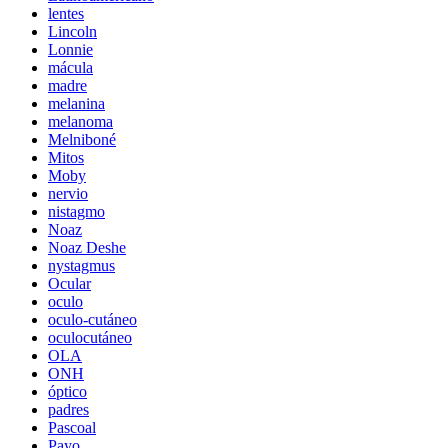
lentes
Lincoln
Lonnie
mácula
madre
melanina
melanoma
Melniboné
Mitos
Moby
nervio
nistagmo
Noaz
Noaz Deshe
nystagmus
Ocular
oculo
oculo-cutáneo
oculocutáneo
OLA
ONH
óptico
padres
Pascoal
Payo