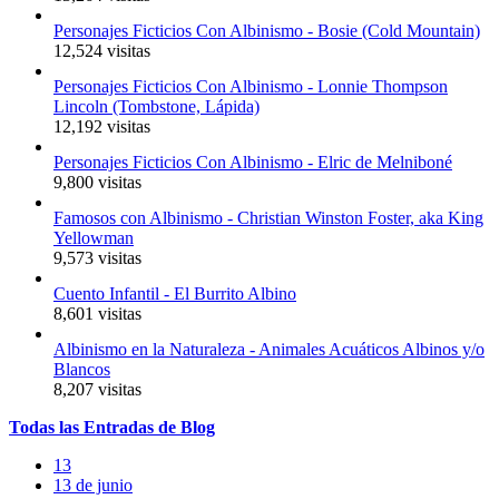
Personajes Ficticios Con Albinismo - Bosie (Cold Mountain)
12,524 visitas
Personajes Ficticios Con Albinismo - Lonnie Thompson
Lincoln (Tombstone, Lápida)
12,192 visitas
Personajes Ficticios Con Albinismo - Elric de Melniboné
9,800 visitas
Famosos con Albinismo - Christian Winston Foster, aka King
Yellowman
9,573 visitas
Cuento Infantil - El Burrito Albino
8,601 visitas
Albinismo en la Naturaleza - Animales Acuáticos Albinos y/o
Blancos
8,207 visitas
Todas
las
Entradas
de Blog
13
13 de junio