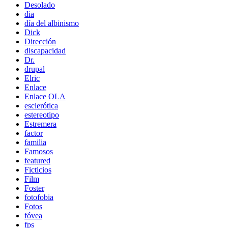
Desolado
dia
día del albinismo
Dick
Dirección
discapacidad
Dr.
drupal
Elric
Enlace
Enlace OLA
esclerótica
estereotipo
Estremera
factor
familia
Famosos
featured
Ficticios
Film
Foster
fotofobia
Fotos
fóvea
fps