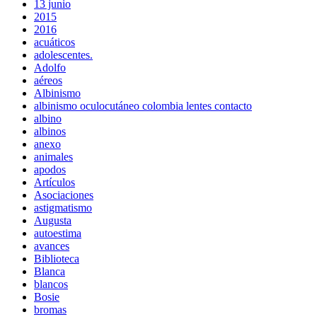
13 junio
2015
2016
acuáticos
adolescentes.
Adolfo
aéreos
Albinismo
albinismo oculocutáneo colombia lentes contacto
albino
albinos
anexo
animales
apodos
Artículos
Asociaciones
astigmatismo
Augusta
autoestima
avances
Biblioteca
Blanca
blancos
Bosie
bromas