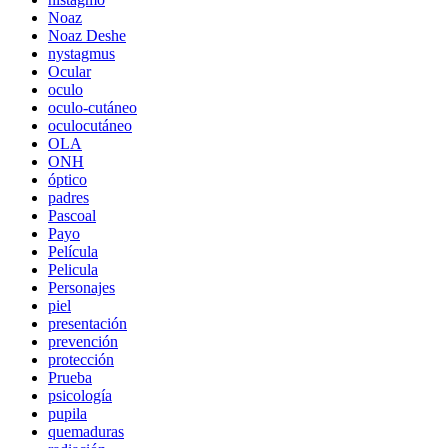
Noaz
Noaz Deshe
nystagmus
Ocular
oculo
oculo-cutáneo
oculocutáneo
OLA
ONH
óptico
padres
Pascoal
Payo
Película
Pelicula
Personajes
piel
presentación
prevención
protección
Prueba
psicología
pupila
quemaduras