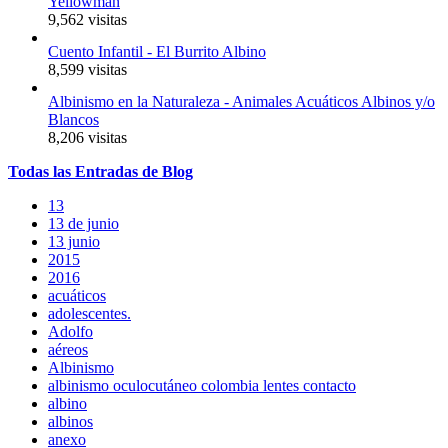
Yellowman
9,562 visitas
Cuento Infantil - El Burrito Albino
8,599 visitas
Albinismo en la Naturaleza - Animales Acuáticos Albinos y/o
Blancos
8,206 visitas
Todas
las
Entradas
de Blog
13
13 de junio
13 junio
2015
2016
acuáticos
adolescentes.
Adolfo
aéreos
Albinismo
albinismo oculocutáneo colombia lentes contacto
albino
albinos
anexo