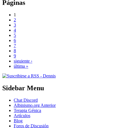
Páginas
1
2
3
4
5
6
7
8
9
siguiente ›
última »
Sidebar Menu
Chat Discord
Albinismo.org Anterior
Terapia Génica
Artículos
Blog
Foros de Discusión