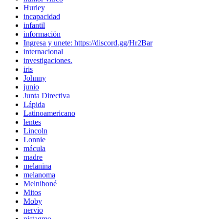
Hurley
incapacidad
infantil
información
Ingresa y unete: https://discord.gg/Hr2Bar
internacional
investigaciones.
iris
Johnny
junio
Junta Directiva
Lápida
Latinoamericano
lentes
Lincoln
Lonnie
mácula
madre
melanina
melanoma
Melniboné
Mitos
Moby
nervio
nistagmo