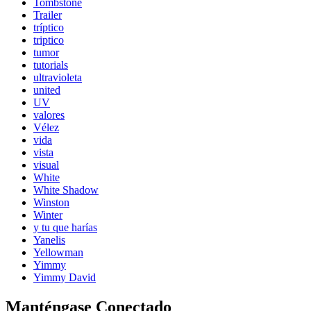
Tombstone
Trailer
tríptico
triptico
tumor
tutorials
ultravioleta
united
UV
valores
Vélez
vida
vista
visual
White
White Shadow
Winston
Winter
y tu que harías
Yanelis
Yellowman
Yimmy
Yimmy David
Manténgase Conectado