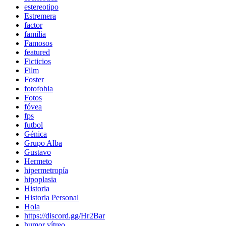
estereotipo
Estremera
factor
familia
Famosos
featured
Ficticios
Film
Foster
fotofobia
Fotos
fóvea
fps
futbol
Génica
Grupo Alba
Gustavo
Hermeto
hipermetropía
hipoplasia
Historia
Historia Personal
Hola
https://discord.gg/Hr2Bar
humor vítreo