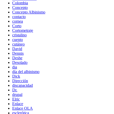
Colombia
Concepto
Concepto Albinismo
contacto
cornea
Corto
Cortometraje
cristalino
cuento
cutáneo
David
Dennis
Deshe
Desolado
dia
día del albinismo
Dick
Dirección
discapacidad
Dr.
drupal
Elric
Enlace
Enlace OLA
esclerótica