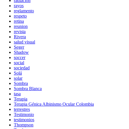
radiación
rayos
reglamento
respeto
retina
reunion
revista
Rivera
salud visual
Seger
Shadow
soccer
social
sociedad
Solá
solar
Sombra
Sombra Blanca
tasa
Terapia
Terapia Génica Albinismo Ocular Colombia
terrestres
Testimonio
testimonios
Thompson