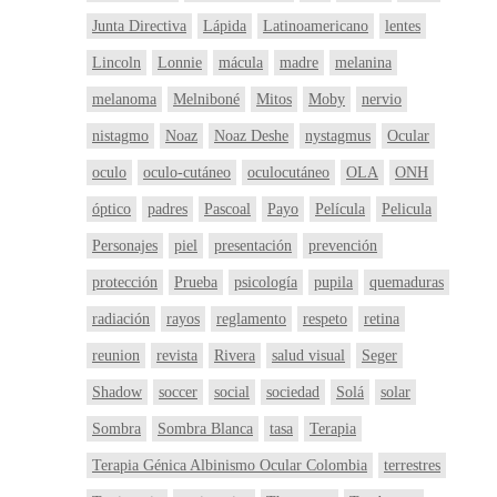
Junta Directiva
Lápida
Latinoamericano
lentes
Lincoln
Lonnie
mácula
madre
melanina
melanoma
Melniboné
Mitos
Moby
nervio
nistagmo
Noaz
Noaz Deshe
nystagmus
Ocular
oculo
oculo-cutáneo
oculocutáneo
OLA
ONH
óptico
padres
Pascoal
Payo
Película
Pelicula
Personajes
piel
presentación
prevención
protección
Prueba
psicología
pupila
quemaduras
radiación
rayos
reglamento
respeto
retina
reunion
revista
Rivera
salud visual
Seger
Shadow
soccer
social
sociedad
Solá
solar
Sombra
Sombra Blanca
tasa
Terapia
Terapia Génica Albinismo Ocular Colombia
terrestres