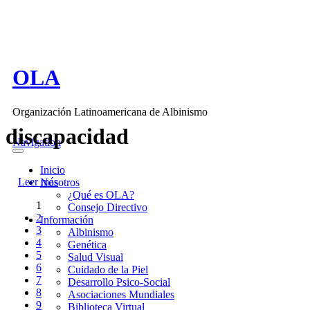
Pasar al contenido principal
OLA
Organización Latinoamericana de Albinismo
discapacidad
Navigation
Inicio
Leer más
sobre Desarrollo Psico-Social
Nosotros
¿Qué es OLA?
1
Consejo Directivo
Páginas
2
Información
3
Albinismo
4
Genética
5
Salud Visual
6
Cuidado de la Piel
7
Desarrollo Psico-Social
8
Asociaciones Mundiales
9
Biblioteca Virtual