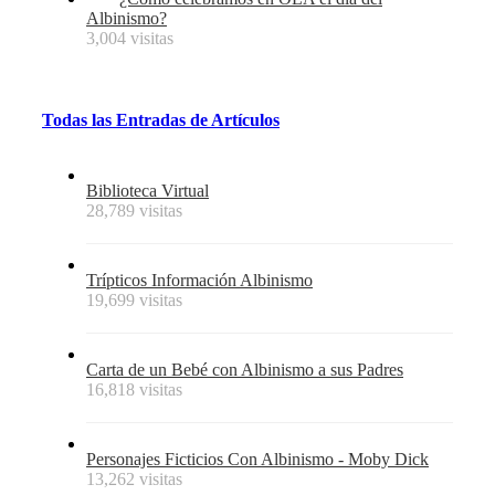
Albinismo?
3,004 visitas
Todas
las
Entradas
de
Artículos
Biblioteca Virtual
28,789 visitas
Trípticos Información Albinismo
19,699 visitas
Carta de un Bebé con Albinismo a sus Padres
16,818 visitas
Personajes Ficticios Con Albinismo - Moby Dick
13,262 visitas