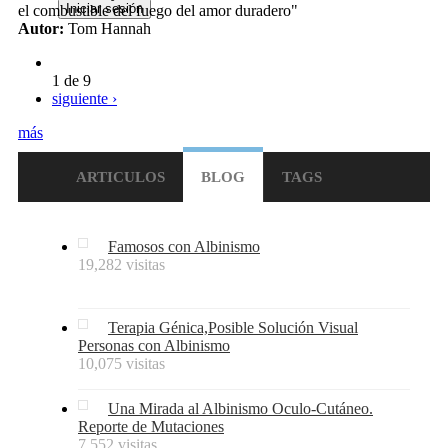
el combustible del fuego del amor duradero"
Autor:
Tom Hannah
1 de 9
siguiente ›
más
ARTICULOS
BLOG
TAGS
Famosos con Albinismo
19,282 visitas
Terapia Génica,Posible Solución Visual
Personas con Albinismo
10,075 visitas
Una Mirada al Albinismo Oculo-Cutáneo.
Reporte de Mutaciones
7,552 visitas