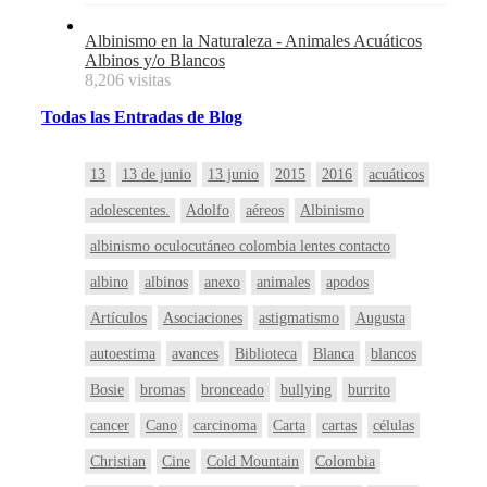
Albinismo en la Naturaleza - Animales Acuáticos
Albinos y/o Blancos
8,206 visitas
Todas
las
Entradas
de Blog
13
13 de junio
13 junio
2015
2016
acuáticos
adolescentes.
Adolfo
aéreos
Albinismo
albinismo oculocutáneo colombia lentes contacto
albino
albinos
anexo
animales
apodos
Artículos
Asociaciones
astigmatismo
Augusta
autoestima
avances
Biblioteca
Blanca
blancos
Bosie
bromas
bronceado
bullying
burrito
cancer
Cano
carcinoma
Carta
cartas
células
Christian
Cine
Cold Mountain
Colombia