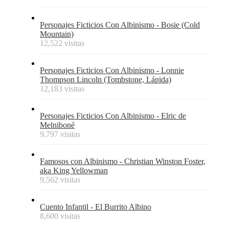
Personajes Ficticios Con Albinismo - Bosie (Cold
Mountain)
12,522 visitas
Personajes Ficticios Con Albinismo - Lonnie
Thompson Lincoln (Tombstone, Lápida)
12,183 visitas
Personajes Ficticios Con Albinismo - Elric de
Melniboné
9,797 visitas
Famosos con Albinismo - Christian Winston Foster,
aka King Yellowman
9,562 visitas
Cuento Infantil - El Burrito Albino
8,600 visitas