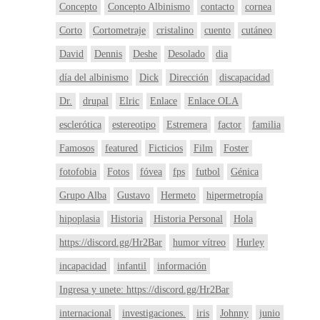
Concepto
Concepto Albinismo
contacto
cornea
Corto
Cortometraje
cristalino
cuento
cutáneo
David
Dennis
Deshe
Desolado
dia
día del albinismo
Dick
Dirección
discapacidad
Dr.
drupal
Elric
Enlace
Enlace OLA
esclerótica
estereotipo
Estremera
factor
familia
Famosos
featured
Ficticios
Film
Foster
fotofobia
Fotos
fóvea
fps
futbol
Génica
Grupo Alba
Gustavo
Hermeto
hipermetropía
hipoplasia
Historia
Historia Personal
Hola
https://discord.gg/Hr2Bar
humor vítreo
Hurley
incapacidad
infantil
información
Ingresa y unete: https://discord.gg/Hr2Bar
internacional
investigaciones.
iris
Johnny
junio