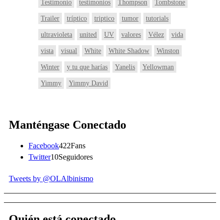
Testimonio
testimonios
Thompson
Tombstone
Trailer
tríptico
triptico
tumor
tutorials
ultravioleta
united
UV
valores
Vélez
vida
vista
visual
White
White Shadow
Winston
Winter
y tu que harías
Yanelis
Yellowman
Yimmy
Yimmy David
Manténgase Conectado
Facebook
422
Fans
Twitter
10
Seguidores
Tweets by @OLAlbinismo
Quién está conectado