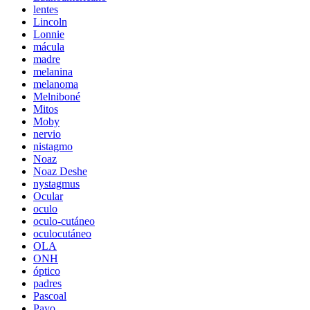
lentes
Lincoln
Lonnie
mácula
madre
melanina
melanoma
Melniboné
Mitos
Moby
nervio
nistagmo
Noaz
Noaz Deshe
nystagmus
Ocular
oculo
oculo-cutáneo
oculocutáneo
OLA
ONH
óptico
padres
Pascoal
Payo