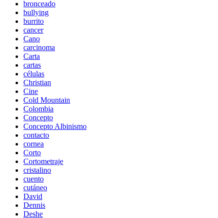
bronceado
bullying
burrito
cancer
Cano
carcinoma
Carta
cartas
células
Christian
Cine
Cold Mountain
Colombia
Concepto
Concepto Albinismo
contacto
cornea
Corto
Cortometraje
cristalino
cuento
cutáneo
David
Dennis
Deshe