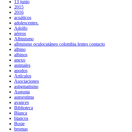
13 junio
2015
2016
acuáticos
adolescentes.
Adolfo
aéreos
Albinismo
albinismo oculocutáneo colombia lentes contacto
albino
albinos
anexo
animales
apodos
Artículos
Asociaciones
astigmatismo
Augusta
autoestima
avances
Biblioteca
Blanca
blancos
Bosie
bromas