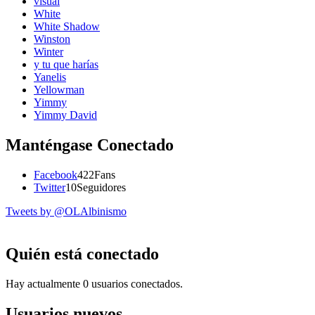
visual
White
White Shadow
Winston
Winter
y tu que harías
Yanelis
Yellowman
Yimmy
Yimmy David
Manténgase Conectado
Facebook
422
Fans
Twitter
10
Seguidores
Tweets by @OLAlbinismo
Quién está conectado
Hay actualmente 0 usuarios conectados.
Usuarios nuevos