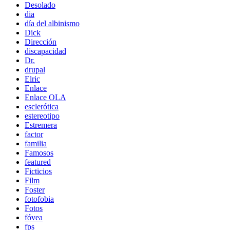
Desolado
dia
día del albinismo
Dick
Dirección
discapacidad
Dr.
drupal
Elric
Enlace
Enlace OLA
esclerótica
estereotipo
Estremera
factor
familia
Famosos
featured
Ficticios
Film
Foster
fotofobia
Fotos
fóvea
fps