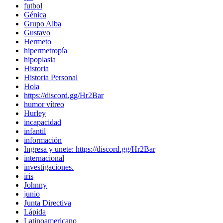
futbol
Génica
Grupo Alba
Gustavo
Hermeto
hipermetropía
hipoplasia
Historia
Historia Personal
Hola
https://discord.gg/Hr2Bar
humor vítreo
Hurley
incapacidad
infantil
información
Ingresa y unete: https://discord.gg/Hr2Bar
internacional
investigaciones.
iris
Johnny
junio
Junta Directiva
Lápida
Latinoamericano