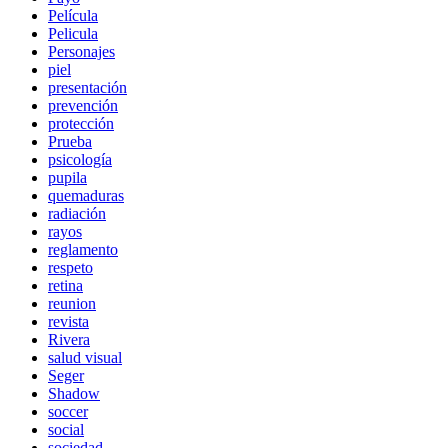
Película
Pelicula
Personajes
piel
presentación
prevención
protección
Prueba
psicología
pupila
quemaduras
radiación
rayos
reglamento
respeto
retina
reunion
revista
Rivera
salud visual
Seger
Shadow
soccer
social
sociedad