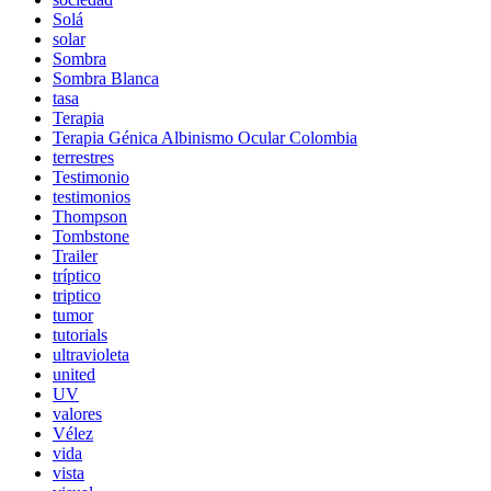
Solá
solar
Sombra
Sombra Blanca
tasa
Terapia
Terapia Génica Albinismo Ocular Colombia
terrestres
Testimonio
testimonios
Thompson
Tombstone
Trailer
tríptico
triptico
tumor
tutorials
ultravioleta
united
UV
valores
Vélez
vida
vista