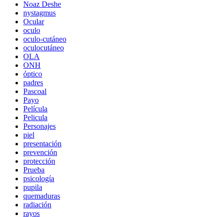
Noaz Deshe
nystagmus
Ocular
oculo
oculo-cutáneo
oculocutáneo
OLA
ONH
óptico
padres
Pascoal
Payo
Película
Pelicula
Personajes
piel
presentación
prevención
protección
Prueba
psicología
pupila
quemaduras
radiación
rayos