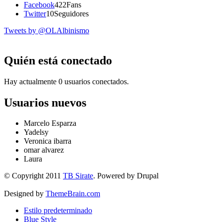
Facebook
422
Fans
Twitter
10
Seguidores
Tweets by @OLAlbinismo
Quién está conectado
Hay actualmente 0 usuarios conectados.
Usuarios nuevos
Marcelo Esparza
Yadelsy
Veronica ibarra
omar alvarez
Laura
© Copyright 2011
TB Sirate
. Powered by Drupal
Designed by
ThemeBrain.com
Estilo predeterminado
Blue Style