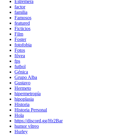
Estremera
factor
familia
Famosos
featured
Ficticios
Film
Foster
fotofobia
Fotos
fóvea
fps
futbol
Génica
Grupo Alba
Gustavo
Hermeto
hipermetropía
hipoplasia
Historia
Historia Personal
Hola
https://discord.gg/Hr2Bar
humor vítreo
Hurley