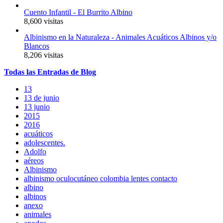
Cuento Infantil - El Burrito Albino
8,600 visitas
Albinismo en la Naturaleza - Animales Acuáticos Albinos y/o
Blancos
8,206 visitas
Todas
las
Entradas
de Blog
13
13 de junio
13 junio
2015
2016
acuáticos
adolescentes.
Adolfo
aéreos
Albinismo
albinismo oculocutáneo colombia lentes contacto
albino
albinos
anexo
animales