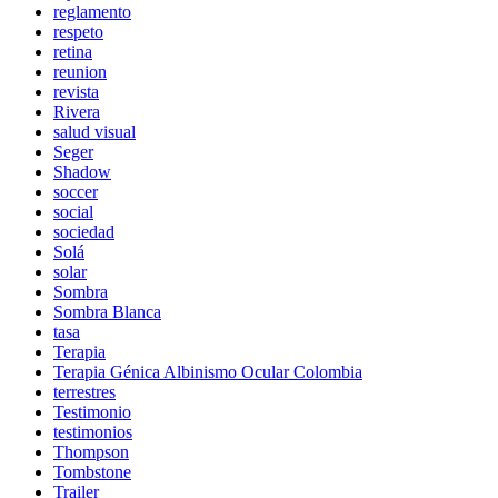
reglamento
respeto
retina
reunion
revista
Rivera
salud visual
Seger
Shadow
soccer
social
sociedad
Solá
solar
Sombra
Sombra Blanca
tasa
Terapia
Terapia Génica Albinismo Ocular Colombia
terrestres
Testimonio
testimonios
Thompson
Tombstone
Trailer