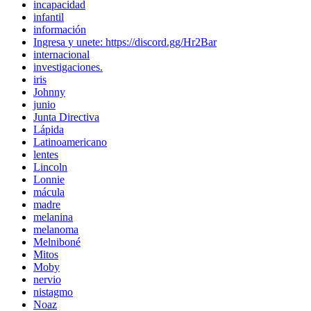
incapacidad
infantil
información
Ingresa y unete: https://discord.gg/Hr2Bar
internacional
investigaciones.
iris
Johnny
junio
Junta Directiva
Lápida
Latinoamericano
lentes
Lincoln
Lonnie
mácula
madre
melanina
melanoma
Melniboné
Mitos
Moby
nervio
nistagmo
Noaz