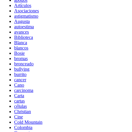
apodos
Artículos
Asociaciones
astigmatismo
Augusta
autoestima
avances
Biblioteca
Blanca
blancos
Bosie
bromas
bronceado
bullying
burrito
cancer
Cano
carcinoma
Carta
cartas
células
Christian
Cine
Cold Mountain
Colombia