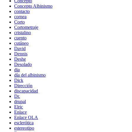
Concepto
Concepto Albinismo
contacto
cornea
Corto
Cortometraje
cristalino
cuento
cutáneo
David
Dennis
Deshe
Desolado
dia
día del albinismo
Dick
Dirección
discapacidad
Dr.
drupal
Elric
Enlace
Enlace OLA
esclerótica
estereotipo