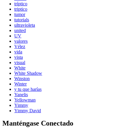
tríptico
triptico
tumor
tutorials
ultravioleta
united
UV
valores
Vélez
vida
vista
visual
White
White Shadow
Winston
Winter
y tu que harías
Yanelis
Yellowman
Yimmy
Yimmy David
Manténgase Conectado