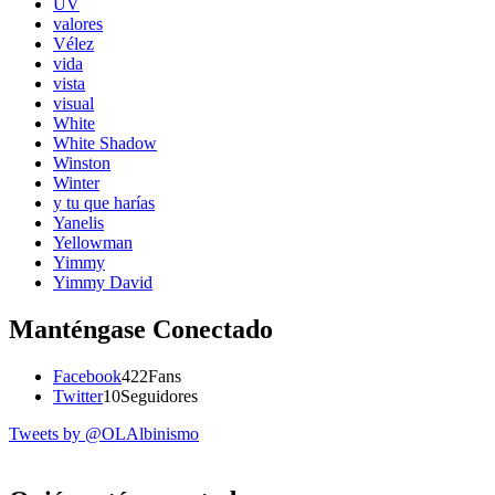
UV
valores
Vélez
vida
vista
visual
White
White Shadow
Winston
Winter
y tu que harías
Yanelis
Yellowman
Yimmy
Yimmy David
Manténgase Conectado
Facebook
422
Fans
Twitter
10
Seguidores
Tweets by @OLAlbinismo