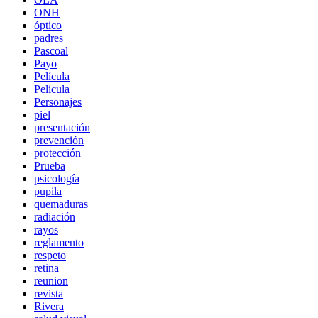
ONH
óptico
padres
Pascoal
Payo
Película
Pelicula
Personajes
piel
presentación
prevención
protección
Prueba
psicología
pupila
quemaduras
radiación
rayos
reglamento
respeto
retina
reunion
revista
Rivera