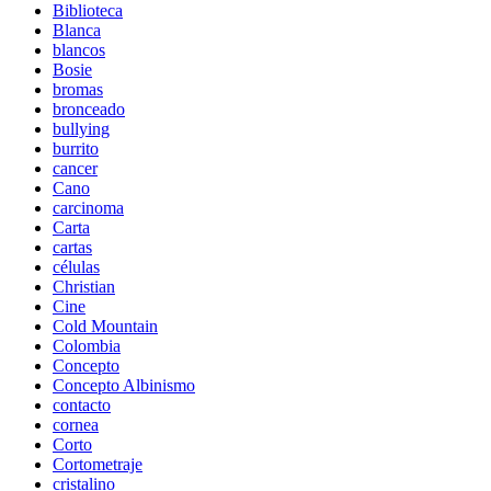
Biblioteca
Blanca
blancos
Bosie
bromas
bronceado
bullying
burrito
cancer
Cano
carcinoma
Carta
cartas
células
Christian
Cine
Cold Mountain
Colombia
Concepto
Concepto Albinismo
contacto
cornea
Corto
Cortometraje
cristalino