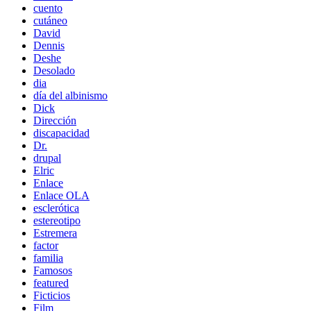
cuento
cutáneo
David
Dennis
Deshe
Desolado
dia
día del albinismo
Dick
Dirección
discapacidad
Dr.
drupal
Elric
Enlace
Enlace OLA
esclerótica
estereotipo
Estremera
factor
familia
Famosos
featured
Ficticios
Film