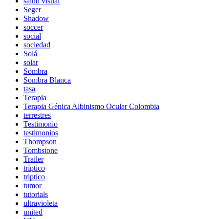
salud visual
Seger
Shadow
soccer
social
sociedad
Solá
solar
Sombra
Sombra Blanca
tasa
Terapia
Terapia Génica Albinismo Ocular Colombia
terrestres
Testimonio
testimonios
Thompson
Tombstone
Trailer
tríptico
triptico
tumor
tutorials
ultravioleta
united