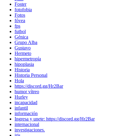
Foster
fotofobia
Fotos
fóvea
fps
futbol
Génica
Grupo Alba
Gustavo
Hermeto
hipermetropía
hipoplasia
Historia
Historia Personal
Hola
https://discord.gg/Hr2Bar
humor vítreo
Hurley
incapacidad
infantil
información
Ingresa y unete: https://discord.gg/Hr2Bar
internacional
investigaciones.
iris