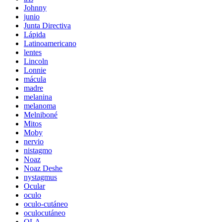
Johnny
junio
Junta Directiva
Lápida
Latinoamericano
lentes
Lincoln
Lonnie
mácula
madre
melanina
melanoma
Melniboné
Mitos
Moby
nervio
nistagmo
Noaz
Noaz Deshe
nystagmus
Ocular
oculo
oculo-cutáneo
oculocutáneo
OLA