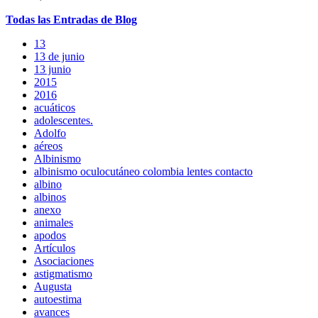
Todas
las
Entradas
de Blog
13
13 de junio
13 junio
2015
2016
acuáticos
adolescentes.
Adolfo
aéreos
Albinismo
albinismo oculocutáneo colombia lentes contacto
albino
albinos
anexo
animales
apodos
Artículos
Asociaciones
astigmatismo
Augusta
autoestima
avances