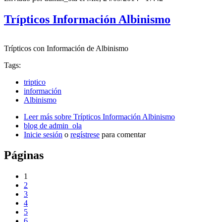
Trípticos Información Albinismo
Trípticos
con
Información
de
Albinismo
Tags:
triptico
información
Albinismo
Leer más
sobre Trípticos Información Albinismo
blog de admin_ola
Inicie sesión
o
regístrese
para comentar
Páginas
1
2
3
4
5
6