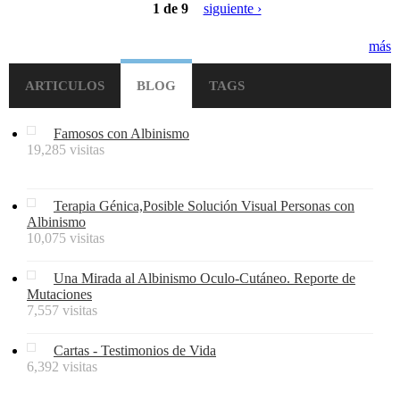
1 de 9
siguiente ›
más
ARTICULOS
BLOG
TAGS
Famosos con Albinismo
19,285 visitas
Terapia Génica,Posible Solución Visual Personas con
Albinismo
10,075 visitas
Una Mirada al Albinismo Oculo-Cutáneo. Reporte de
Mutaciones
7,557 visitas
Cartas - Testimonios de Vida
6,392 visitas