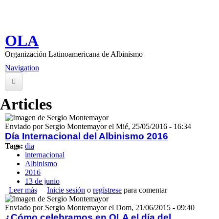
Pasar al contenido principal
Inicio
OLA
Nosotros
Organización Latinoamericana de Albinismo
¿Qué es OLA?
Navigation
Consejo Directivo
Información
Articles
Albinismo
Enviado por
Sergio Montemayor
el
Mié, 25/05/2016 - 16:34
Genética
Día Internacional del Albinismo 2016
Tags:
dia
Salud Visual
internacional
Cuidado de la Piel
Albinismo
2016
Desarrollo Psico-Social
13 de junio
Leer más
sobre Día Internacional del Albinismo 2016
Inicie sesión
o
regístrese
para comentar
Asociaciones Mundiales
Enviado por
Sergio Montemayor
el
Dom, 21/06/2015 - 09:40
Biblioteca Virtual
¿Cómo celebramos en OLA el día del