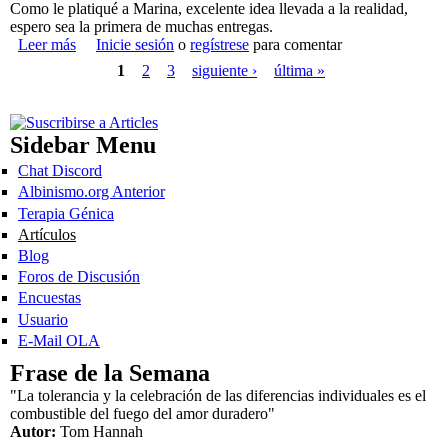
Como le platiqué a Marina, excelente idea llevada a la realidad,
espero sea la primera de muchas entregas.
Entrar usando OpenID
Leer más
sobre Idénticamente Diferentes por Marina Cortón
Inicie sesión
o
regístrese
para comentar
Páginas
¿Qué es OpenID?
1
2
3
siguiente ›
última »
Nombre de usuario
*
Sidebar Menu
Contraseña
*
Chat Discord
Albinismo.org Anterior
Entrar usando OpenID
Terapia Génica
Cancelar entrada vía OpenID
Artículos
Crear nueva cuenta
Blog
Solicitar una nueva contraseña
Foros de Discusión
Encuestas
Usuario
E-Mail OLA
Frase de la Semana
"La tolerancia y la celebración de las diferencias individuales es el
combustible del fuego del amor duradero"
Autor:
Tom Hannah