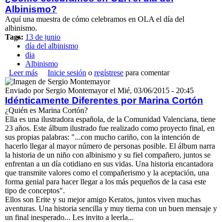
Cartas - Testimonios
Albinismo?
Aquí
una
muestra
de
cómo
celebramos
en OLA el
día
del
Famosos con Albinismo
albinismo
.
Trípticos
Tags:
13 de junio
día del albinismo
dia
Contenido
Albinismo
Leer más
sobre ¿Cómo celebramos en OLA el día del Albinismo?
Inicie sesión
o
regístrese
para comentar
Artículos
Enviado por
Sergio Montemayor
el
Mié, 03/06/2015 - 20:45
Blogs
Idénticamente Diferentes por Marina Cortón
Foros
¿Quién es Marina Cortón?
Ella es una ilustradora española, de la Comunidad Valenciana, tiene
Encuestas
23 años. Este álbum ilustrado fue realizado como proyecto final, en
sus propias palabras: "...con mucho cariño, con la intención de
Frases
hacerlo llegar al mayor número de personas posible. El álbum narra
Subir Foto
la historia de un niño con albinismo y su fiel compañero, juntos se
enfrentan a un día cotidiano en sus vidas. Una historia encantadora
que transmite valores como el compañerismo y la aceptación, una
Libro de Visitas
forma genial para hacer llegar a los más pequeños de la casa este
tipo de conceptos".
Contacto
Ellos son Erite y su mejor amigo Keratos, juntos viven muchas
aventuras. Una historia sencilla y muy tierna con un buen mensaje y
Inicio de sesión
un final inesperado... Les invito a leerla...