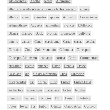
adolescentes.
Adolfo
aéreos
Albinismo
albinismo oculocutáneo colombia lentes contacto
albino
albinos
anexo
animales
apodos
Artículos
Asociaciones
astigmatismo
Augusta
autoestima
avances
Biblioteca
Blanca
blancos
Bosie
bromas
bronceado
bullying
burrito
cancer
Cano
carcinoma
Carta
cartas
células
Christian
Cine
Cold Mountain
Colombia
Concepto
Concepto Albinismo
contacto
cornea
Corto
Cortometraje
cristalino
cuento
cutáneo
David
Dennis
Deshe
Desolado
dia
día del albinismo
Dick
Dirección
discapacidad
Dr.
drupal
Elric
Enlace
Enlace OLA
esclerótica
estereotipo
Estremera
factor
familia
Famosos
featured
Ficticios
Film
Foster
fotofobia
Fotos
fóvea
fps
futbol
Génica
Grupo Alba
Gustavo