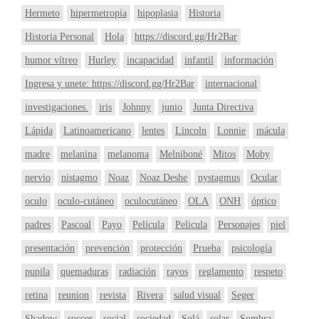
Hermeto
hipermetropía
hipoplasia
Historia
Historia Personal
Hola
https://discord.gg/Hr2Bar
humor vítreo
Hurley
incapacidad
infantil
información
Ingresa y unete: https://discord.gg/Hr2Bar
internacional
investigaciones.
iris
Johnny
junio
Junta Directiva
Lápida
Latinoamericano
lentes
Lincoln
Lonnie
mácula
madre
melanina
melanoma
Melniboné
Mitos
Moby
nervio
nistagmo
Noaz
Noaz Deshe
nystagmus
Ocular
oculo
oculo-cutáneo
oculocutáneo
OLA
ONH
óptico
padres
Pascoal
Payo
Película
Pelicula
Personajes
piel
presentación
prevención
protección
Prueba
psicología
pupila
quemaduras
radiación
rayos
reglamento
respeto
retina
reunion
revista
Rivera
salud visual
Seger
Shadow
soccer
social
sociedad
Solá
solar
Sombra