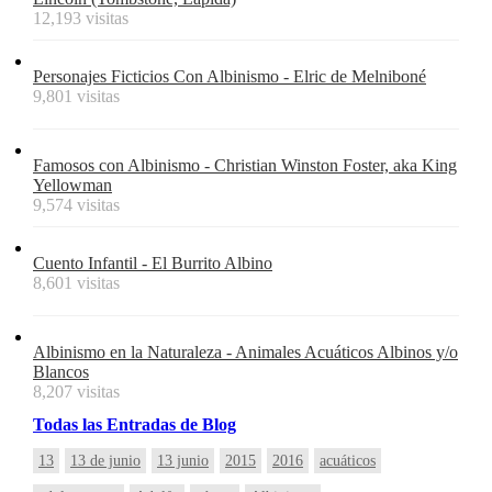
12,193 visitas
Personajes Ficticios Con Albinismo - Elric de Melniboné
9,801 visitas
Famosos con Albinismo - Christian Winston Foster, aka King
Yellowman
9,574 visitas
Cuento Infantil - El Burrito Albino
8,601 visitas
Albinismo en la Naturaleza - Animales Acuáticos Albinos y/o
Blancos
8,207 visitas
Todas
las
Entradas
de Blog
13
13 de junio
13 junio
2015
2016
acuáticos