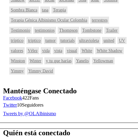
Sombra Blanca
tasa
Terapia
Terapia Génica Albinismo Ocular Colombia
terrestres
Testimonio
testimonios
Thompson
Tombstone
Trailer
tríptico
triptico
tumor
tutorials
ultravioleta
united
UV
valores
Vélez
vida
vista
visual
White
White Shadow
Winston
Winter
y tu que harías
Yanelis
Yellowman
Yimmy
Yimmy David
Manténgase Conectado
Facebook
422
Fans
Twitter
10
Seguidores
Tweets by @OLAlbinismo
Quién está conectado