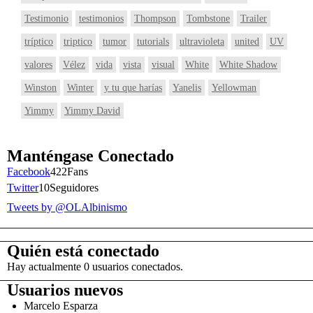
Testimonio
testimonios
Thompson
Tombstone
Trailer
tríptico
triptico
tumor
tutorials
ultravioleta
united
UV
valores
Vélez
vida
vista
visual
White
White Shadow
Winston
Winter
y tu que harías
Yanelis
Yellowman
Yimmy
Yimmy David
Manténgase Conectado
Facebook
422
Fans
Twitter
10
Seguidores
Tweets by @OLAlbinismo
Quién está conectado
Hay actualmente 0 usuarios conectados.
Usuarios nuevos
Marcelo Esparza