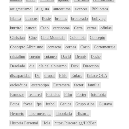
astigmatismo
Augusta
autoestima
avances
Biblioteca
Blanca
blancos
Bosie
bromas
bronceado
bullying
burrito
cancer
Cano
carcinoma
Carta
cartas
células
Christian
Cine
Cold Mountain
Colombia
Concepto
Concepto Albinismo
contacto
cornea
Corto
Cortometraje
cristalino
cuento
cutáneo
David
Dennis
Deshe
Desolado
dia
día del albinismo
Dick
Dirección
discapacidad
Dr.
drupal
Elric
Enlace
Enlace OLA
esclerótica
estereotipo
Estremera
factor
familia
Famosos
featured
Ficticios
Film
Foster
fotofobia
Fotos
fóvea
fps
futbol
Génica
Grupo Alba
Gustavo
Hermeto
hipermetropía
hipoplasia
Historia
Historia Personal
Hola
https://discord.gg/Hr2Bar