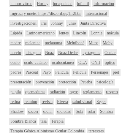
humor vítreo
Hurley
incapacidad
infantil
información
Ingresa y unete: https://discord.gg/Hr2Bar
internacional
investigaciones.
iris
Johnny
junio
Junta Directiva
Lápida
Latinoamericano
lentes
Lincoln
Lonnie
mácula
madre
melanina
melanoma
Melniboné
Mitos
Moby
nervio
nistagmo
Noaz
Noaz Deshe
nystagmus
Ocular
oculo
oculo-cutáneo
oculocutáneo
OLA
ONH
óptico
padres
Pascoal
Payo
Película
Pelicula
Personajes
piel
presentación
prevención
protección
Prueba
psicología
pupila
quemaduras
radiación
rayos
reglamento
respeto
retina
reunion
revista
Rivera
salud visual
Seger
Shadow
soccer
social
sociedad
Solá
solar
Sombra
Sombra Blanca
tasa
Terapia
Terapia Génica Albinismo Ocular Colombia
terrestres