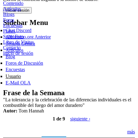
Contenido
Artículos
Blogs
Foros
Sidebar Menu
Encuestas
Chat Discord
Frases
Subir Foto
Albinismo.org Anterior
Libro de Visitas
Terapia Génica
Contacto
Artículos
Inicio de sesión
Blog
Foros de Discusión
Encuestas
Usuario
E-Mail OLA
Frase de la Semana
"La tolerancia y la celebración de las diferencias individuales es el
combustible del fuego del amor duradero"
Autor:
Tom Hannah
1 de 9
siguiente ›
más