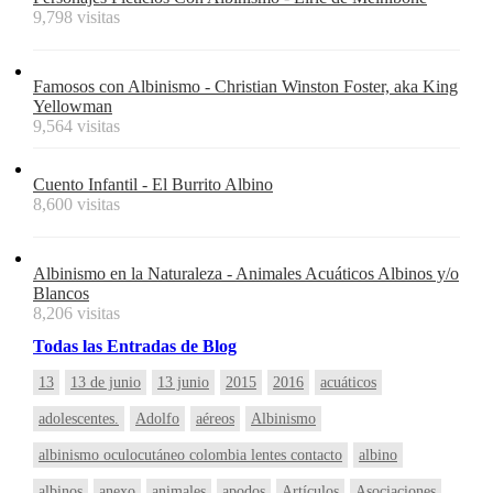
9,798 visitas
Famosos con Albinismo - Christian Winston Foster, aka King
Yellowman
9,564 visitas
Cuento Infantil - El Burrito Albino
8,600 visitas
Albinismo en la Naturaleza - Animales Acuáticos Albinos y/o
Blancos
8,206 visitas
Todas
las
Entradas
de Blog
13
13 de junio
13 junio
2015
2016
acuáticos
adolescentes.
Adolfo
aéreos
Albinismo
albinismo oculocutáneo colombia lentes contacto
albino
albinos
anexo
animales
apodos
Artículos
Asociaciones