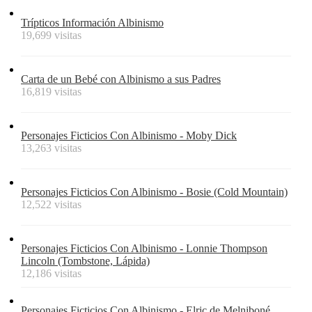
Trípticos Información Albinismo
19,699 visitas
Carta de un Bebé con Albinismo a sus Padres
16,819 visitas
Personajes Ficticios Con Albinismo - Moby Dick
13,263 visitas
Personajes Ficticios Con Albinismo - Bosie (Cold Mountain)
12,522 visitas
Personajes Ficticios Con Albinismo - Lonnie Thompson
Lincoln (Tombstone, Lápida)
12,186 visitas
Personajes Ficticios Con Albinismo - Elric de Melniboné