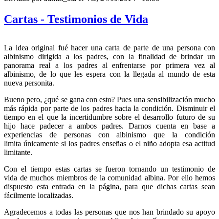
Cartas - Testimonios de Vida
La idea original
fué
hacer
una
carta
de
parte
de
una
persona con
albinismo
dirigida
a los padres, con la
finalidad
de
brindar
un
panorama real a los padres al
enfrentarse
por
primera
vez
al
albinismo
, de lo
que
les
espera
con la
llegada
al
mundo
de
esta
nueva
personita
.
Bueno
pero
, ¿
q
ué
se
gana
con
esto
?
Pues
una
sensibilización
mucho
más
rápida
por
parte
de los padres
hacia
la
condición
.
Disminuir
el
tiempo
en el
que
la
incertidumbre
sobre
el
desarrollo
futuro
de
su
hijo
hace
padecer
a
ambos
padres.
Darnos
cuenta
en base a
experiencias
de personas con
albinismo
que
la
condición
limita
únicamente
si
los padres
enseñas
o el
niño
adopta
esa
actitud
limitante
.
Con el
tiempo
estas
cartas
se
fueron
tornando
un
testimonio
de
vida
de
muchos
miembros
de la
comunidad
albina
.
Por
ello
hemos
dispuesto
esta
entrada
en la
página
,
para
que
dichas
cartas
sean
fácilmente
localizadas
.
Agradecemos
a
todas
las
personas
que
nos
han
brindado
su
apoyo