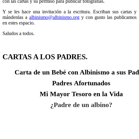
con
las
cartas
y
su
permiso
para
publicar
fotografías
.
Y se les
hace
una
invitación
a la
escritura
.
Escriban
sus
cartas
y
mándenlas
a
albinismo@albinismo.org
y con gusto
las
publicamos
en
estes
espacio
.
Saludos
a
todos
.
CARTAS
A LOS PADRES.
Carta
de un
Bebé
con
Albinismo
a
sus
Pad
Padres
Afortunados
Mi Mayor
Tesoro
en la Vida
¿Padre de un albino?