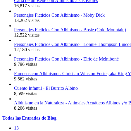
Carta de un Bebé con Albinismo a sus Padres
16,817 visitas
Personajes Ficticios Con Albinismo - Moby Dick
13,262 visitas
Personajes Ficticios Con Albinismo - Bosie (Cold Mountain)
12,522 visitas
Personajes Ficticios Con Albinismo - Lonnie Thompson Linco
12,180 visitas
Personajes Ficticios Con Albinismo - Elric de Melniboné
9,796 visitas
Famosos con Albinismo - Christian Winston Foster, aka King 
9,562 visitas
Cuento Infantil - El Burrito Albino
8,599 visitas
Albinismo en la Naturaleza - Animales Acuáticos Albinos y/o 
8,206 visitas
Todas
las
Entradas
de Blog
13