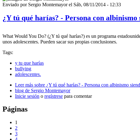
Enviado por
Sergio Montemayor
el
Sáb, 08/11/2014 - 12:33
¿Y tú qué harías? - Persona con albinismo 
What Would You Do? (¿Y tú qué harías?) es un programa estadouniden
unos adolescentes. Pueden sacar sus propias conclusiones.
Tags:
y tu que harías
bullying
adolescentes.
Leer más
sobre ¿Y tú qué harías? - Persona con albinismo sien
blog de Sergio Montemayor
Inicie sesión
o
regístrese
para comentar
Páginas
1
2
3
4