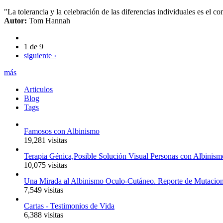
"La tolerancia y la celebración de las diferencias individuales es el 
Autor:
Tom Hannah
1 de 9
siguiente ›
más
Articulos
Blog
Tags
Famosos con Albinismo
19,281 visitas
Terapia Génica,Posible Solución Visual Personas con Albinism
10,075 visitas
Una Mirada al Albinismo Oculo-Cutáneo. Reporte de Mutacio
7,549 visitas
Cartas - Testimonios de Vida
6,388 visitas