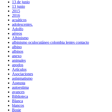
13 de junio
13 junio
2015
2016
acuáticos
adolescentes.
Adolfo
aéreos
Albinismo
albinismo oculocutáneo colombia lentes contacto
albino
albinos
anexo
animales
apodos
Artículos
Asociaciones
astigmatismo
Augusta
autoestima
avances
Biblioteca
Blanca
blancos
Bosie