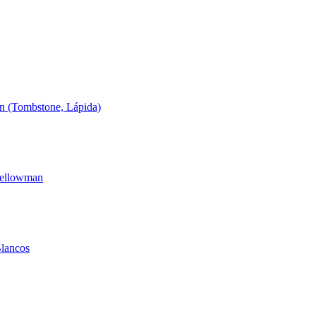
ln (Tombstone, Lápida)
Yellowman
Blancos