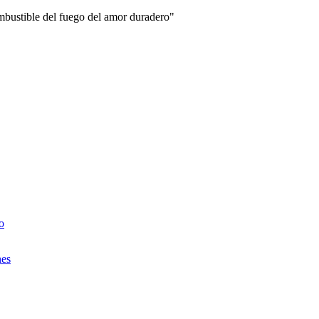
combustible del fuego del amor duradero"
o
nes