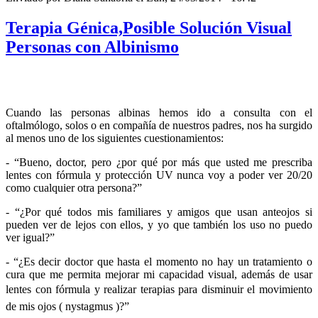
Terapia Génica,Posible Solución Visual
Personas con Albinismo
Cuando
las
personas
albinas
hemos
ido
a
consulta
con el
oftalmólogo
, solos o en
compañía
de
nuestros
padres, nos ha
surgido
al
menos
uno
de los
siguientes
cuestionamientos
:
-
“Bueno
, doctor,
pero
¿
por
qué
por
más
que
usted
me
prescriba
lentes
con
fórmula
y
protección
UV
nunca
voy
a
poder
ver
20/20
como
cualquier
otra
persona?”
- “¿
Por
qué
todos
mis
familiares
y amigos
que
usan
anteojos
si
pueden
ver
de
lejos
con
ellos
, y
yo
que
también
los
uso
no
puedo
ver
igual
?”
- “¿
Es
decir
doctor
que
hasta
el
momento
no hay un
tratamiento
o
cura
que
me
permita
mejorar
mi
capacidad
visual,
además
de
usar
lentes
con
fórmula
y
realizar
terapias
para
disminuir
el
movimiento
de
mis
ojos
(
nystagmus
)
?”