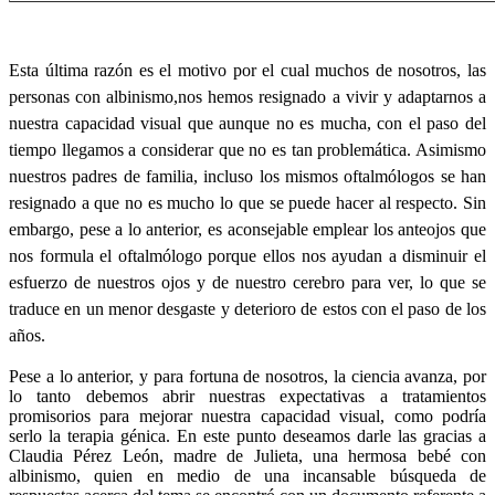
Esta
última
razón
es
el
motivo
por
el
cual
muchos
de
nosotros
,
las
personas con
albinismo
,
nos
hemos
resignado
a
vivir
y
adaptarnos
a
nuestra
capacidad
visual
que
aunque
no
es
mucha
, con el
paso
del
tiempo
llegamos
a
considerar
que
no
es
tan
problemática
.
Asimismo
nuestros
padres de
familia
,
incluso
los
mismos
oftalmólogos
se
han
resignado
a
que
no
es
mucho
lo
que
se
puede
hacer
al
respecto
. Sin
embargo,
pese
a lo anterior,
es
aconsejable
emplear
los
anteojos
que
nos formula el
oftalmólogo
porque
ellos
nos
ayudan
a
disminuir
el
esfuerzo
de
nuestros
ojos
y de
nuestro
cerebro
para
ver
, lo
que
se
traduce en un
menor
desgaste
y
deterioro
de
estos
con el
paso
de los
años
.
Pese a lo anterior, y
para
fortuna de
nosotros
, la ciencia avanza,
por
lo
tanto
debemos abrir nuestras expectativas a tratamientos
promisorios
para
mejorar
nuestra
capacidad
visual,
como
podría
serlo la terapia génica. En este punto deseamos darle
las
gracias
a
Claudia Pérez León, madre de Julieta,
una
hermosa bebé con
albinismo
, quien en medio de
una
incansable búsqueda de