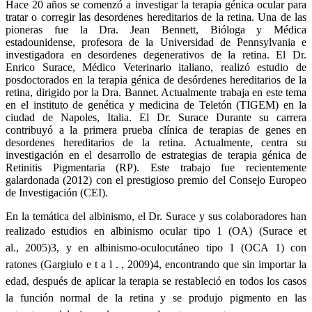
Hace 20 años se comenzó a investigar la terapia génica ocular para
tratar o corregir las desordenes hereditarios de la retina. Una de las
pioneras fue la Dra. Jean Bennett, Bióloga y Médica
estadounidense, profesora de la Universidad de Pennsylvania e
investigadora en desordenes degenerativos de la retina. El Dr.
Enrico Surace, Médico Veterinario italiano, realizó estudio de
posdoctorados en la terapia génica de desórdenes hereditarios de la
retina, dirigido por la Dra. Bannet. Actualmente trabaja en este tema
en el instituto de genética y medicina de Teletón (TIGEM) en la
ciudad de Napoles, Italia. El Dr. Surace Durante su carrera
contribuyó a la primera prueba clínica de terapias de genes en
desordenes hereditarios de la retina. Actualmente, centra su
investigación en el desarrollo de estrategias de terapia génica de
Retinitis Pigmentaria (RP). Este trabajo fue recientemente
galardonada (2012) con el prestigioso premio del Consejo Europeo
de Investigación (CEI).
En la temática del albinismo, el Dr. Surace y sus colaboradores han
realizado estudios en albinismo
ocular
tipo
1 (OA) (
Surace
et
al.,
2005)3, y en albinismo-oculocutáneo tipo 1 (OCA 1) con
ratones
(Gargiulo
e t a l . ,
2009)4, encontrando que sin importar la
edad, después de aplicar la terapia se
restableció en todos los casos
la función normal de la retina y se produjo pigmento en las