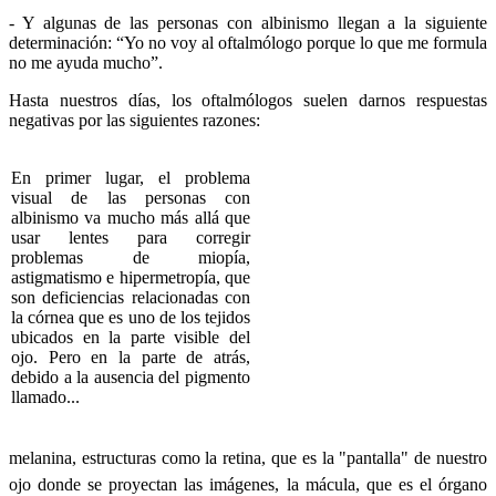
- Y
algunas
de
las
personas con
albinismo
llegan
a la
siguiente
determinación
:
“Yo
no
voy
al
oftalmólogo
porque
lo
que
me formula
no me
ayuda
mucho”
.
Hasta
nuestros
días
, los
oftalmólogos
suelen
darnos
respuestas
negativas
por
las
siguientes
razones
:
En primer
lugar
, el
problema
visual de
las
personas con
albinismo
va
mucho
más
allá
que
usar
lentes
para
corregir
problemas
de
miopía
,
astigmatismo
e
hipermetropía
,
que
son
deficiencias
relacionadas
con
la
córnea
que
es
uno
de los
tejidos
ubicados
en la
parte
visible del
ojo
.
Pero
en la
parte
de
atrás
,
debido
a la
ausencia
del
pigmento
llamado
...
melanina
,
estructuras
como
la retina,
que
es
la "
pantalla
" de
nuestro
ojo
donde
se
proyectan
las
imágenes
, la
mácula
,
que
es
el
órgano