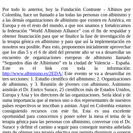
Por todo lo anterior, hoy la Fundación Contraste - Albinos por
Colombia, hace un llamado a las todas las personas con albinismo y
a las demás organizaciones de albinismo que existen en América, en
Europa y en el resto del mundo, a que nos unamos y fortalezcamos
la federación “World Albinism Alliance” con el fin de respaldar y
obtener financiación para que se finalice la fase de investigación de
la terapia génica en albinismo y para que así la implementación en
nosotros sea posible. Para esto, proponemos inicialmente aprovechar
que los días 5 y el 6 de abril del presente año se va a desarrollar un
encuentro de organizaciones europeas de albinismo llamado
“Segundos días de Albinismo” en la ciudad de Valencia – España.
Este es el link con toda la información:
http://www.albinismo.es/2EDA/
Este evento se va a desarrollar en
tres secciones: 1. Estudio científico del albinismo; 2. Organizaciones
de albinismo, y 3. Reunión de jóvenes con albinismo. Asimismo
asistirán el Dr. Enrico Surace, 25 científicos más de Estados Unidos,
Europa y Asia y los directores de las organizaciones. Sería ideal y de
suma importancia que al menos uno o dos representantes de nuestros
países respectivos se inscriban y asistan. Aquí en Colombia estamos
consiguiendo recursos con este fin. Esta es una excelente
oportunidad para conocernos y poner sobre la mesa el tema de la
terapia génica para las personas con albinismo, conversar con el Dr.
Surace y definir el camino a seguir para conseguir nuestra anhelada
meta de obtener una terapia efectiva que permita disminuir o superar