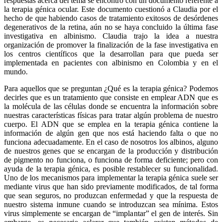
respuestas
acerca del tema se encontró con un documento referente a
la terapia génica ocular. Este documento cuestionó a Claudia
por
el
hecho de
que
habiendo casos de
tratamiento
exitosos de desórdenes
degenerativos de la retina,
aún
no se haya concluido la
última
fase
investigativa en
albinismo
. Claudia trajo la idea a
nuestra
organización de promover la finalización de la fase investigativa en
los centros científicos
que
la desarrollan
para
que
pueda ser
implementada en pacientes con
albinismo
en Colombia y en el
mundo.
Para aquellos que se preguntan ¿Qué es la terapia génica? Podemos
decirles que es un tratamiento que consiste en emplear ADN que es
la molécula de las células donde se encuentra la información sobre
nuestras características físicas para tratar algún problema de nuestro
cuerpo. El ADN que se emplea en la terapia génica contiene la
información de algún gen que nos está haciendo falta o que no
funciona adecuadamente. En el caso de nosotros los albinos, alguno
de nuestros genes que se encargan de la producción y distribución
de pigmento no funciona, o funciona de forma deficiente; pero con
ayuda de la terapia génica, es posible restablecer su funcionalidad.
Uno de los mecanismos para implementar la terapia génica suele ser
mediante virus que han sido previamente modificados, de tal forma
que sean seguros, no produzcan enfermedad y que la respuesta de
nuestro sistema inmune cuando se introduzcan sea mínima. Estos
virus simplemente se encargan de “implantar” el gen de interés. Sin