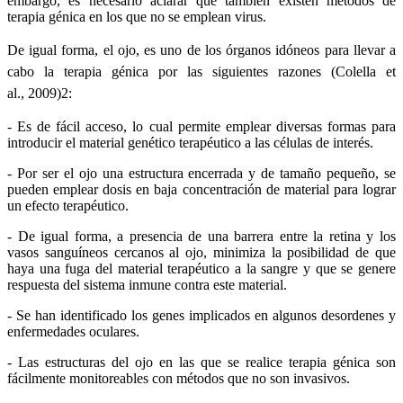
embargo, es necesario aclarar que también existen métodos de
terapia génica en los que no se emplean virus.
De
igual
forma, el
ojo
,
es
uno
de los
órganos
idóneos
para
llevar
a
cabo
la
terapia
génica
por
las
siguientes
razones
(
Colella
et
al.,
2009)2:
- Es de fácil acceso, lo cual permite emplear diversas formas para
introducir el material genético terapéutico a las células de interés.
- Por ser el ojo una estructura encerrada y de tamaño pequeño, se
pueden emplear dosis en baja concentración de material para lograr
un efecto terapéutico.
- De igual forma, a presencia de una barrera entre la retina y los
vasos sanguíneos cercanos al ojo, minimiza la posibilidad de que
haya una fuga del material terapéutico a la sangre y que se genere
respuesta del sistema inmune contra este material.
- Se han identificado los genes implicados en algunos desordenes y
enfermedades oculares.
- Las estructuras del ojo en las que se realice terapia génica son
fácilmente monitoreables con métodos que no son invasivos.