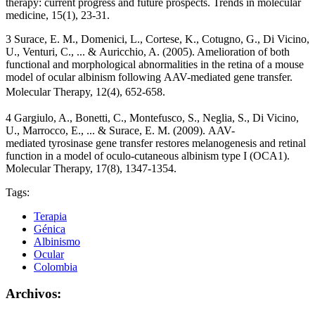
therapy: current progress and future prospects. Trends in molecular
medicine, 15(1), 23-31.
3 Surace, E. M., Domenici, L., Cortese, K., Cotugno, G., Di Vicino,
U., Venturi, C., ... & Auricchio, A. (2005). Amelioration of both
functional and morphological abnormalities in the retina of a mouse
model of ocular albinism following AAV-mediated gene transfer.
Molecular Therapy, 12(4), 652-
658.
4 Gargiulo, A., Bonetti, C., Montefusco, S., Neglia, S., Di Vicino,
U., Marrocco, E., ... & Surace, E. M. (2009). AAV-
mediated tyrosinase gene transfer restores melanogenesis and retinal
function in a model of oculo-cutaneous albinism type I (OCA1).
Molecular Therapy, 17(8), 1347-1354.
Tags:
Terapia
Génica
Albinismo
Ocular
Colombia
Archivos: