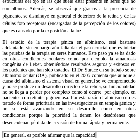
estructuras del ojo en las que suele estar presente en seres que no
son albinos. Además, se observó que gracias a la presencia de
pigmento, se disminuyó en general el deterioro de la retina y de las
células foto-receptoras (encargadas de la percepción de los colores)
que es causado por la exposición a la luz.
El estudio de la terapia génica en albinismo, está bastante
adelantado, sin embargo aún falta dar el paso crucial que es iniciar
las pruebas de la terapia en seres humanos. Este paso ya se ha dado
en otras condiciones oculares como por ejemplo la amaurosis
congénita de Leber, obteniéndose resultados seguros y exitosos en
los pacientes que han sido tratados. El Dr. Surace en su trabajo sobre
albinismo ocular (OA), publicado en el 2005 comenta que aunque a
causa del albinismo el sistema visual en general se ve comprometido
y no se produce un desarrollo correcto de la retina, su funcionalidad
no se llega a perder por completo como si ocurre, por ejemplo, en
pacientes con retinitis pigmentosa. Por esta razón el albinismo no es
tratado de forma prioritaria en las investigaciones en terapia génica y
no se está avanzando en su desarrollo como en otras
condiciones
porque la
prioridad
la
tienen
los
desórdenes
que
desencadenan
pérdida
de la
visión
de forma
rápida
y
permanente
.
En general, es posible afirmar que la capacidad