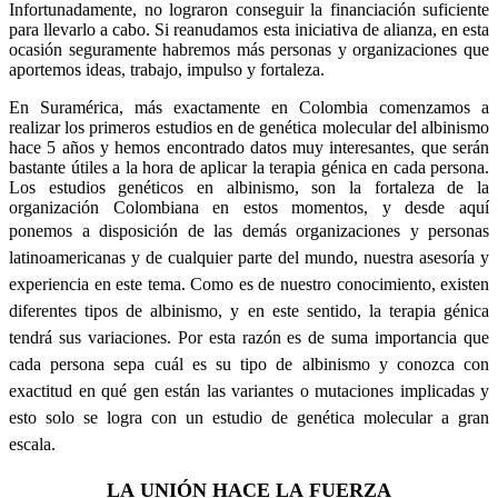
Infortunadamente, no lograron conseguir la financiación suficiente
para llevarlo a cabo. Si reanudamos esta iniciativa de alianza, en esta
ocasión seguramente habremos más personas y organizaciones que
aportemos ideas, trabajo, impulso y fortaleza.
En Suramérica, más exactamente en Colombia comenzamos a
realizar los primeros estudios en de genética molecular del albinismo
hace 5 años y hemos encontrado datos muy interesantes, que serán
bastante útiles a la hora de aplicar la terapia génica en cada persona.
Los estudios genéticos en albinismo, son la fortaleza de la
organización Colombiana en estos momentos, y desde aquí
ponemos
a
disposición
de
las
demás
organizaciones
y personas
latinoamericanas
y de
cualquier
parte
del
mundo
,
nuestra
asesoría
y
experiencia
en
este
tema
. Como
es
de
nuestro
conocimiento
,
existen
diferentes
tipos
de
albinismo
, y en
este
sentido
, la
terapia
génica
tendrá
sus
variaciones
.
Por
esta
razón
es
de
suma
importancia
que
cada
persona
sepa
cuál
es
su
tipo
de
albinismo
y
conozca
con
exactitud
en
qué
gen
están
las
variantes
o
mutaciones
implicadas
y
esto
solo se
logra
con un
estudio
de
genética
molecular a
gran
escala
.
LA UNIÓN HACE
LA
FUERZA