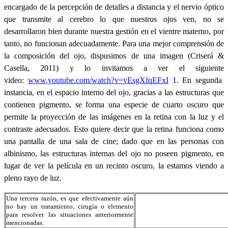
encargado
de la
percepción
de
detalles
a
distancia
y el
nervio
óptico
que
transmite
al
cerebro
lo
que
nuestros
ojos
ven
, no se
desarrollaron
bien
durante
nuestra
gestión
en el
vientre
materno
,
por
tanto
, no
funcionan
adecuadamente
. Para
una
mejor
comprensión
de
la
composición
del
ojo
,
dispusimos
de
una
imagen
(
Criserá
&
Casella
, 2011) y lo
invitamos
a
ver
el
siguiente
video:
www.youtube.com/watch?v=
yEsgXfqEFxI
1. En
segunda
instancia
, en el
espacio
interno
del
ojo
,
gracias
a
las
estructuras
que
contienen
pigmento
, se forma
una
especie
de
cuarto
oscuro
que
permite
la
proyección
de
las
imágenes
en la retina con la
luz
y el
contraste
adecuados
.
Esto
quiere
decir
que
la retina
funciona
como
una
pantalla
de
una
sala
de cine; dado
que
en
las
personas con
albinismo
,
las
estructuras
internas
del
ojo
no
poseen
pigmento
, en
lugar
de
ver
la
película
en un
recinto
oscuro
, la
estamos
viendo
a
pleno
rayo
de
luz
.
Una
tercera
razón
,
es
que
efectivamente
aún
no hay un
tratamiento
,
cirugía
o
elemento
para
resolver
las
situaciones
anteriormente
mencionadas
.