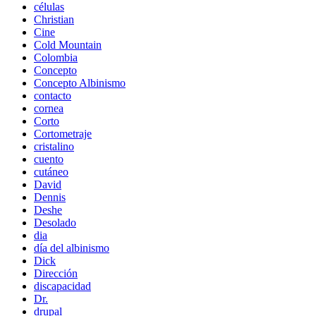
células
Christian
Cine
Cold Mountain
Colombia
Concepto
Concepto Albinismo
contacto
cornea
Corto
Cortometraje
cristalino
cuento
cutáneo
David
Dennis
Deshe
Desolado
dia
día del albinismo
Dick
Dirección
discapacidad
Dr.
drupal