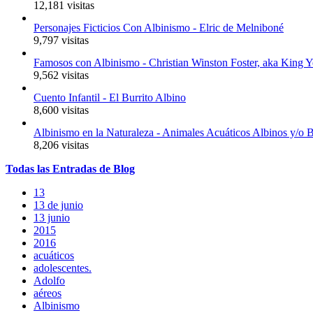
12,181 visitas
Personajes Ficticios Con Albinismo - Elric de Melniboné
9,797 visitas
Famosos con Albinismo - Christian Winston Foster, aka King 
9,562 visitas
Cuento Infantil - El Burrito Albino
8,600 visitas
Albinismo en la Naturaleza - Animales Acuáticos Albinos y/o 
8,206 visitas
Todas
las
Entradas
de Blog
13
13 de junio
13 junio
2015
2016
acuáticos
adolescentes.
Adolfo
aéreos
Albinismo