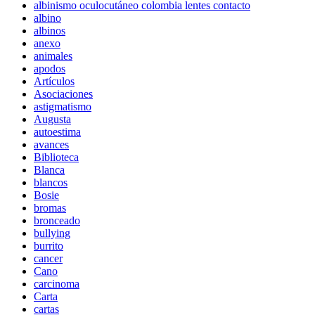
albinismo oculocutáneo colombia lentes contacto
albino
albinos
anexo
animales
apodos
Artículos
Asociaciones
astigmatismo
Augusta
autoestima
avances
Biblioteca
Blanca
blancos
Bosie
bromas
bronceado
bullying
burrito
cancer
Cano
carcinoma
Carta
cartas