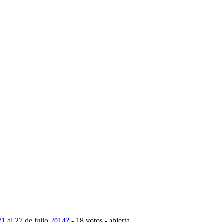
1 al 27 de julio 2014?
- 18 votos - abierta