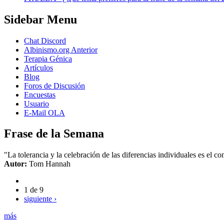
Sidebar Menu
Chat Discord
Albinismo.org Anterior
Terapia Génica
Artículos
Blog
Foros de Discusión
Encuestas
Usuario
E-Mail OLA
Frase de la Semana
"La tolerancia y la celebración de las diferencias individuales es el 
Autor:
Tom Hannah
1 de 9
siguiente ›
más