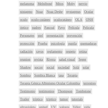
melanoma
Melniboné
Mitos
Moby
nervio
nistagmo
Noaz
Noaz Deshe
nystagmus
Ocular
oculo
oculo-cutáneo
oculocutáneo
OLA
ONH
óptico
padres
Pascoal
Payo
Película
Pelicula
Personajes
piel
presentación
prevención
protección
Prueba
psicología
pupila
quemaduras
radiación
rayos
reglamento
respeto
retina
reunion
revista
Rivera
salud visual
Seger
Shadow
soccer
social
sociedad
Solá
solar
Sombra
Sombra Blanca
tasa
Terapia
Terapia Génica Albinismo Ocular Colombia
terrestres
Testimonio
testimonios
Thompson
Tombstone
Trailer
tríptico
triptico
tumor
tutorials
ultravioleta
united
UV
valores
Vélez
vida