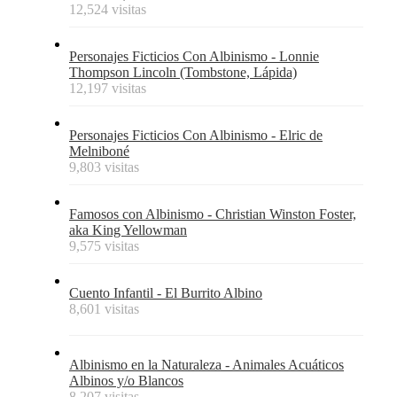
12,524 visitas
Personajes Ficticios Con Albinismo - Lonnie
Thompson Lincoln (Tombstone, Lápida)
12,197 visitas
Personajes Ficticios Con Albinismo - Elric de
Melniboné
9,803 visitas
Famosos con Albinismo - Christian Winston Foster,
aka King Yellowman
9,575 visitas
Cuento Infantil - El Burrito Albino
8,601 visitas
Albinismo en la Naturaleza - Animales Acuáticos
Albinos y/o Blancos
8,207 visitas