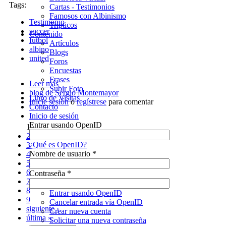
Tags:
Cartas - Testimonios
Famosos con Albinismo
Testimonio
Trípticos
soccer
Contenido
futbol
Artículos
albino
Blogs
united
Foros
Encuestas
Frases
Leer más
sobre Historias - Albino United FC
Subir Foto
blog de Sergio Montemayor
Libro de Visitas
Inicie sesión
o
regístrese
para comentar
Contacto
Inicio de sesión
Entrar usando OpenID
1
Páginas
2
¿Qué es OpenID?
3
Nombre de usuario
*
4
5
6
Contraseña
*
7
8
Entrar usando OpenID
9
Cancelar entrada vía OpenID
siguiente ›
Crear nueva cuenta
última »
Solicitar una nueva contraseña