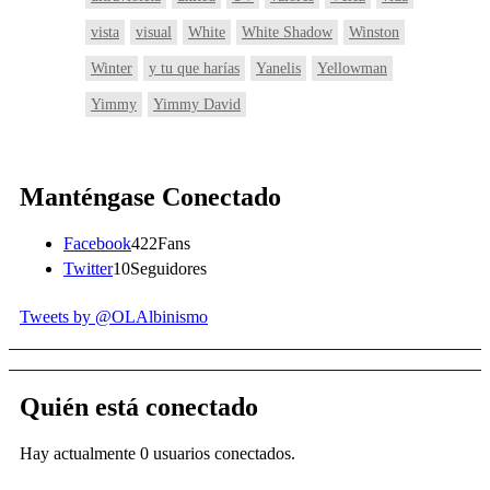
vista
visual
White
White Shadow
Winston
Winter
y tu que harías
Yanelis
Yellowman
Yimmy
Yimmy David
Manténgase Conectado
Facebook
422
Fans
Twitter
10
Seguidores
Tweets by @OLAlbinismo
Quién está conectado
Hay actualmente 0 usuarios conectados.