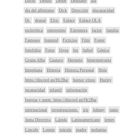
David
Dennis
Deshe
Desolado
dia
día del albinismo
Dick
Dirección
discapacidad
Dr.
drupal
Elric
Enlace
Enlace OLA
esclerótica
estereotipo
Estremera
factor
familia
Famosos
featured
Ficticios
Film
Foster
fotofobia
Fotos
fóvea
fps
futbol
Génica
Grupo Alba
Gustavo
Hermeto
hipermetropía
hipoplasia
Historia
Historia Personal
Hola
https://discord.gg/Hr2Bar
humor vítreo
Hurley
incapacidad
infantil
información
Ingresa y unete: https://discord.gg/Hr2Bar
internacional
investigaciones.
iris
Johnny
junio
Junta Directiva
Lápida
Latinoamericano
lentes
Lincoln
Lonnie
mácula
madre
melanina