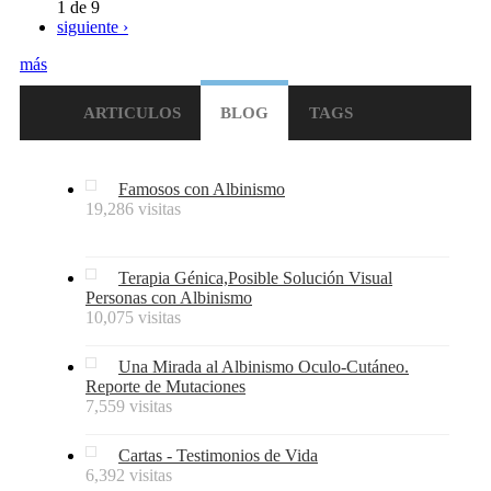
1 de 9
siguiente ›
más
ARTICULOS
BLOG
TAGS
Famosos con Albinismo
19,286 visitas
Terapia Génica,Posible Solución Visual
Personas con Albinismo
10,075 visitas
Una Mirada al Albinismo Oculo-Cutáneo.
Reporte de Mutaciones
7,559 visitas
Cartas - Testimonios de Vida
6,392 visitas