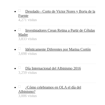
Desolado - Corto de Victor Nores y Borja de la
Fuente
4,271 visitas
Investigadores Crean Retina a Partir de Células
Madre
3,833 visitas
Idénticamente Diferentes por Marina Cortón
3,698 visitas
Día Internacional del Albinismo 2016
3,259 visitas
¿Cómo celebramos en OLA el día del
Albinismo?
3,006 visitas