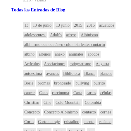
Todas
las
Entradas
de Blog
13
13 de junio
13 junio
2015
2016
acuáticos
adolescentes.
Adolfo
aéreos
Albinismo
albinismo oculocutáneo colombia lentes contacto
albino
albinos
anexo
animales
apodos
Artículos
Asociaciones
astigmatismo
Augusta
autoestima
avances
Biblioteca
Blanca
blancos
Bosie
bromas
bronceado
bullying
burrito
cancer
Cano
carcinoma
Carta
cartas
células
Christian
Cine
Cold Mountain
Colombia
Concepto
Concepto Albinismo
contacto
cornea
Corto
Cortometraje
cristalino
cuento
cutáneo