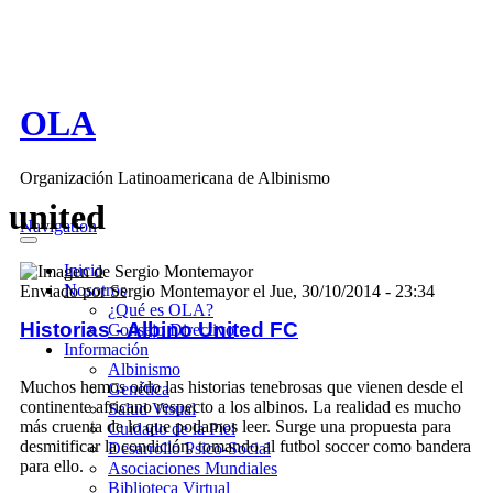
Pasar al contenido principal
OLA
Organización Latinoamericana de Albinismo
united
Navigation
Inicio
Nosotros
Enviado por
Sergio Montemayor
el
Jue, 30/10/2014 - 23:34
¿Qué es OLA?
Historias - Albino United FC
Consejo Directivo
Información
Albinismo
Muchos hemos oido las historias tenebrosas que vienen desde el
Genética
continente africano respecto a los albinos. La realidad es mucho
Salud Visual
más cruenta de lo que podamos leer. Surge una propuesta para
Cuidado de la Piel
desmitificar la condición, tomando al futbol soccer como bandera
Desarrollo Psico-Social
para ello.
Asociaciones Mundiales
Biblioteca Virtual