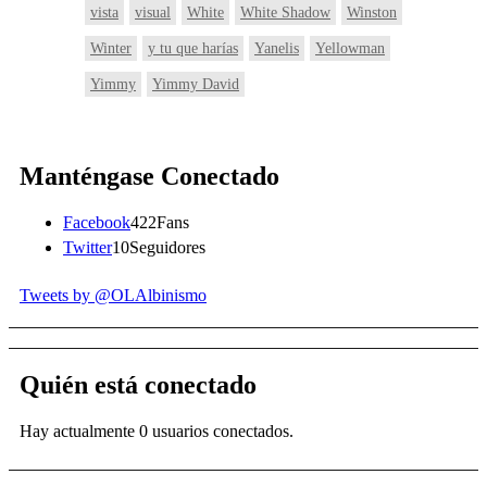
vista
visual
White
White Shadow
Winston
Winter
y tu que harías
Yanelis
Yellowman
Yimmy
Yimmy David
Manténgase Conectado
Facebook
422
Fans
Twitter
10
Seguidores
Tweets by @OLAlbinismo
Quién está conectado
Hay actualmente 0 usuarios conectados.