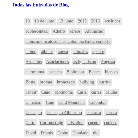
Todas
las
Entradas
de Blog
13
13 de junio
13 junio
2015
2016
acuáticos
adolescentes.
Adolfo
aéreos
Albinismo
albinismo oculocutáneo colombia lentes contacto
albino
albinos
anexo
animales
apodos
Artículos
Asociaciones
astigmatismo
Augusta
autoestima
avances
Biblioteca
Blanca
blancos
Bosie
bromas
bronceado
bullying
burrito
cancer
Cano
carcinoma
Carta
cartas
células
Christian
Cine
Cold Mountain
Colombia
Concepto
Concepto Albinismo
contacto
cornea
Corto
Cortometraje
cristalino
cuento
cutáneo
David
Dennis
Deshe
Desolado
dia