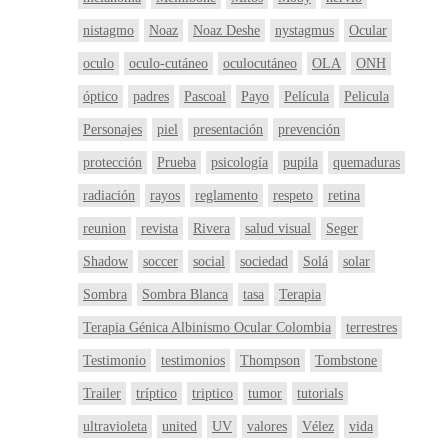
nistagmo
Noaz
Noaz Deshe
nystagmus
Ocular
oculo
oculo-cutáneo
oculocutáneo
OLA
ONH
óptico
padres
Pascoal
Payo
Película
Pelicula
Personajes
piel
presentación
prevención
protección
Prueba
psicología
pupila
quemaduras
radiación
rayos
reglamento
respeto
retina
reunion
revista
Rivera
salud visual
Seger
Shadow
soccer
social
sociedad
Solá
solar
Sombra
Sombra Blanca
tasa
Terapia
Terapia Génica Albinismo Ocular Colombia
terrestres
Testimonio
testimonios
Thompson
Tombstone
Trailer
tríptico
triptico
tumor
tutorials
ultravioleta
united
UV
valores
Vélez
vida