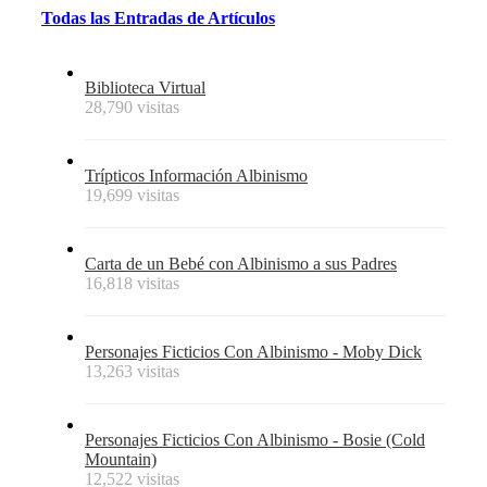
Todas
las
Entradas
de
Artículos
Biblioteca Virtual
28,790 visitas
Trípticos Información Albinismo
19,699 visitas
Carta de un Bebé con Albinismo a sus Padres
16,818 visitas
Personajes Ficticios Con Albinismo - Moby Dick
13,263 visitas
Personajes Ficticios Con Albinismo - Bosie (Cold
Mountain)
12,522 visitas