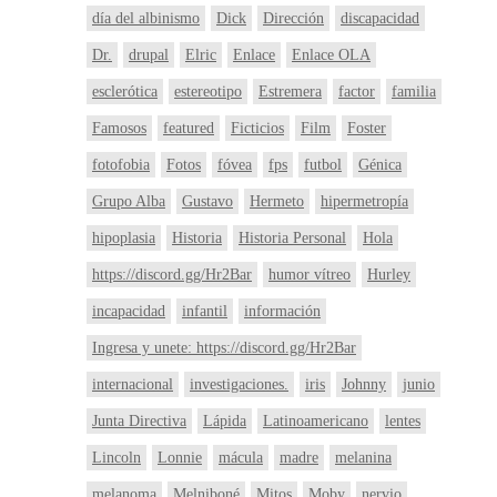
día del albinismo
Dick
Dirección
discapacidad
Dr.
drupal
Elric
Enlace
Enlace OLA
esclerótica
estereotipo
Estremera
factor
familia
Famosos
featured
Ficticios
Film
Foster
fotofobia
Fotos
fóvea
fps
futbol
Génica
Grupo Alba
Gustavo
Hermeto
hipermetropía
hipoplasia
Historia
Historia Personal
Hola
https://discord.gg/Hr2Bar
humor vítreo
Hurley
incapacidad
infantil
información
Ingresa y unete: https://discord.gg/Hr2Bar
internacional
investigaciones.
iris
Johnny
junio
Junta Directiva
Lápida
Latinoamericano
lentes
Lincoln
Lonnie
mácula
madre
melanina
melanoma
Melniboné
Mitos
Moby
nervio