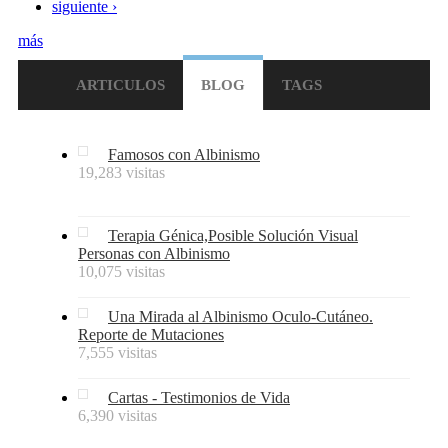
siguiente ›
más
ARTICULOS
BLOG
TAGS
Famosos con Albinismo
19,283 visitas
Terapia Génica,Posible Solución Visual
Personas con Albinismo
10,075 visitas
Una Mirada al Albinismo Oculo-Cutáneo.
Reporte de Mutaciones
7,555 visitas
Cartas - Testimonios de Vida
6,390 visitas