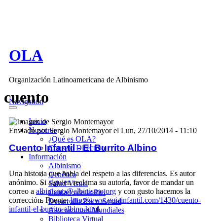
Pasar al contenido principal
OLA
Organización Latinoamericana de Albinismo
cuento
Navigation
Inicio
Nosotros
Enviado por
Sergio Montemayor
el
Lun, 27/10/2014 - 11:10
¿Qué es OLA?
Cuento Infantil - El Burrito Albino
Consejo Directivo
Información
Albinismo
Una historia que habla del respeto a las diferencias. Es autor
Genética
anónimo. Si alguien reclama su autoría, favor de mandar un
Salud Visual
correo a
albinismo@albinismo.org
y con gusto hacemos la
Cuidado de la Piel
corrección. Fuente:
http://www.guiainfantil.com/1430/cuento-
Desarrollo Psico-Social
infantil-el-burrito-albino.html
.
Asociaciones Mundiales
Biblioteca Virtual