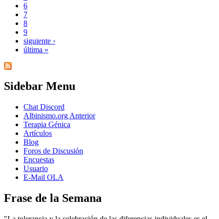
6
7
8
9
siguiente ›
última »
Sidebar Menu
Chat Discord
Albinismo.org Anterior
Terapia Génica
Artículos
Blog
Foros de Discusión
Encuestas
Usuario
E-Mail OLA
Frase de la Semana
"La tolerancia y la celebración de las diferencias individuales es el