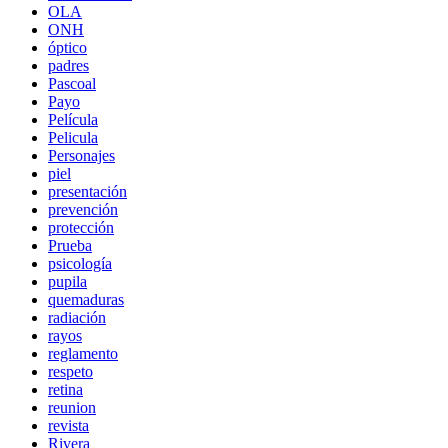
OLA
ONH
óptico
padres
Pascoal
Payo
Película
Pelicula
Personajes
piel
presentación
prevención
protección
Prueba
psicología
pupila
quemaduras
radiación
rayos
reglamento
respeto
retina
reunion
revista
Rivera