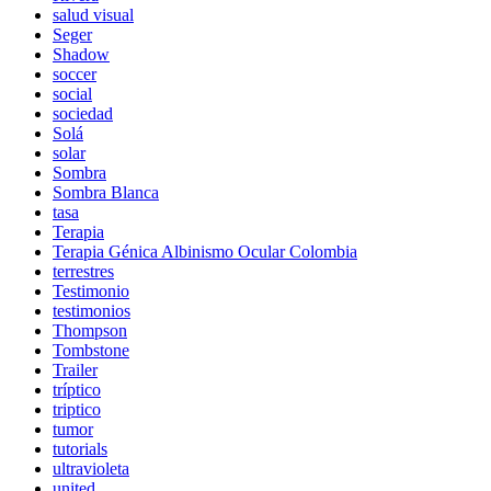
salud visual
Seger
Shadow
soccer
social
sociedad
Solá
solar
Sombra
Sombra Blanca
tasa
Terapia
Terapia Génica Albinismo Ocular Colombia
terrestres
Testimonio
testimonios
Thompson
Tombstone
Trailer
tríptico
triptico
tumor
tutorials
ultravioleta
united