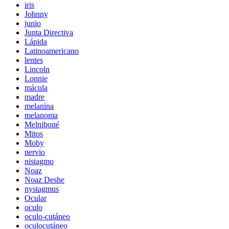
iris
Johnny
junio
Junta Directiva
Lápida
Latinoamericano
lentes
Lincoln
Lonnie
mácula
madre
melanina
melanoma
Melniboné
Mitos
Moby
nervio
nistagmo
Noaz
Noaz Deshe
nystagmus
Ocular
oculo
oculo-cutáneo
oculocutáneo