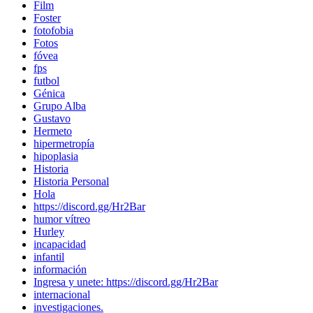
Film
Foster
fotofobia
Fotos
fóvea
fps
futbol
Génica
Grupo Alba
Gustavo
Hermeto
hipermetropía
hipoplasia
Historia
Historia Personal
Hola
https://discord.gg/Hr2Bar
humor vítreo
Hurley
incapacidad
infantil
información
Ingresa y unete: https://discord.gg/Hr2Bar
internacional
investigaciones.