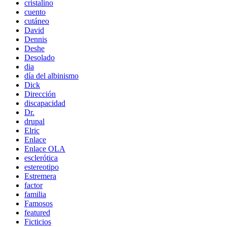
cristalino
cuento
cutáneo
David
Dennis
Deshe
Desolado
dia
día del albinismo
Dick
Dirección
discapacidad
Dr.
drupal
Elric
Enlace
Enlace OLA
esclerótica
estereotipo
Estremera
factor
familia
Famosos
featured
Ficticios