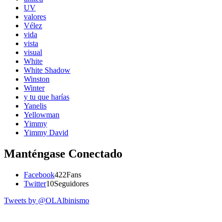
UV
valores
Vélez
vida
vista
visual
White
White Shadow
Winston
Winter
y tu que harías
Yanelis
Yellowman
Yimmy
Yimmy David
Manténgase Conectado
Facebook
422
Fans
Twitter
10
Seguidores
Tweets by @OLAlbinismo