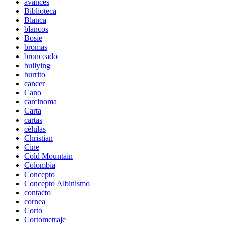
avances
Biblioteca
Blanca
blancos
Bosie
bromas
bronceado
bullying
burrito
cancer
Cano
carcinoma
Carta
cartas
células
Christian
Cine
Cold Mountain
Colombia
Concepto
Concepto Albinismo
contacto
cornea
Corto
Cortometraje