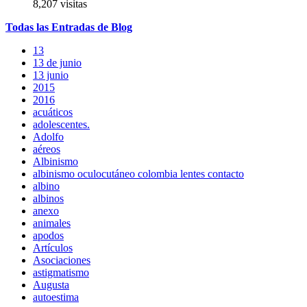
8,207 visitas
Todas
las
Entradas
de Blog
13
13 de junio
13 junio
2015
2016
acuáticos
adolescentes.
Adolfo
aéreos
Albinismo
albinismo oculocutáneo colombia lentes contacto
albino
albinos
anexo
animales
apodos
Artículos
Asociaciones
astigmatismo
Augusta
autoestima