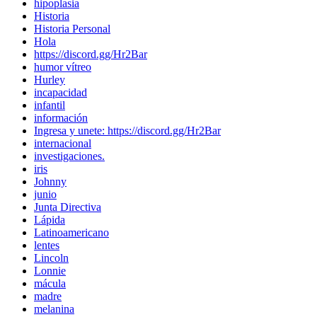
hipoplasia
Historia
Historia Personal
Hola
https://discord.gg/Hr2Bar
humor vítreo
Hurley
incapacidad
infantil
información
Ingresa y unete: https://discord.gg/Hr2Bar
internacional
investigaciones.
iris
Johnny
junio
Junta Directiva
Lápida
Latinoamericano
lentes
Lincoln
Lonnie
mácula
madre
melanina