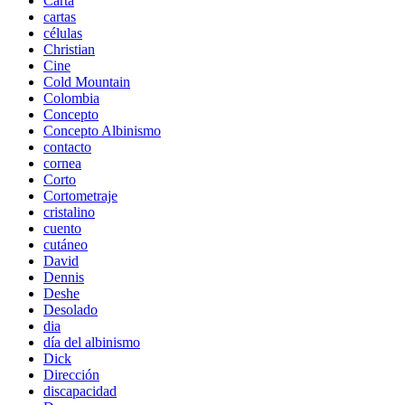
Carta
cartas
células
Christian
Cine
Cold Mountain
Colombia
Concepto
Concepto Albinismo
contacto
cornea
Corto
Cortometraje
cristalino
cuento
cutáneo
David
Dennis
Deshe
Desolado
dia
día del albinismo
Dick
Dirección
discapacidad