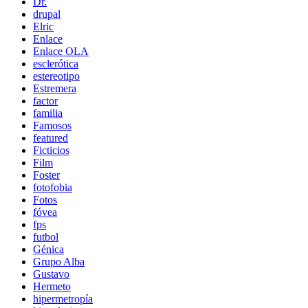
Dr.
drupal
Elric
Enlace
Enlace OLA
esclerótica
estereotipo
Estremera
factor
familia
Famosos
featured
Ficticios
Film
Foster
fotofobia
Fotos
fóvea
fps
futbol
Génica
Grupo Alba
Gustavo
Hermeto
hipermetropía