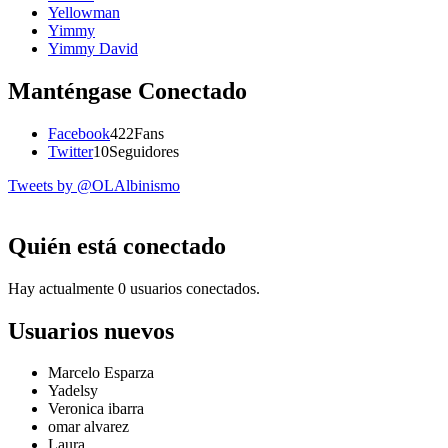
Yellowman
Yimmy
Yimmy David
Manténgase Conectado
Facebook
422
Fans
Twitter
10
Seguidores
Tweets by @OLAlbinismo
Quién está conectado
Hay actualmente 0 usuarios conectados.
Usuarios nuevos
Marcelo Esparza
Yadelsy
Veronica ibarra
omar alvarez
Laura