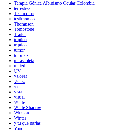
Terapia Génica Albinismo Ocular Colombia
terrestres
Testimonio
testimonios
Thompson
Tombstone
Trailer
tríptico
triptico
tumor
tutorials
ultravioleta
united
UV
valores
Vélez
vida
vista
visual
White
White Shadow
Winston
Winter
y tu que harías
Yanelis