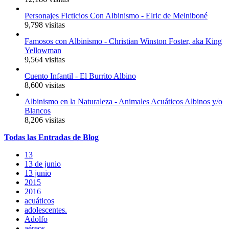
Personajes Ficticios Con Albinismo - Elric de Melniboné
9,798 visitas
Famosos con Albinismo - Christian Winston Foster, aka King
Yellowman
9,564 visitas
Cuento Infantil - El Burrito Albino
8,600 visitas
Albinismo en la Naturaleza - Animales Acuáticos Albinos y/o
Blancos
8,206 visitas
Todas
las
Entradas
de Blog
13
13 de junio
13 junio
2015
2016
acuáticos
adolescentes.
Adolfo
aéreos