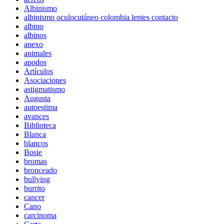
Albinismo
albinismo oculocutáneo colombia lentes contacto
albino
albinos
anexo
animales
apodos
Artículos
Asociaciones
astigmatismo
Augusta
autoestima
avances
Biblioteca
Blanca
blancos
Bosie
bromas
bronceado
bullying
burrito
cancer
Cano
carcinoma