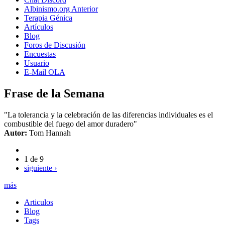
Albinismo.org Anterior
Terapia Génica
Artículos
Blog
Foros de Discusión
Encuestas
Usuario
E-Mail OLA
Frase de la Semana
"La tolerancia y la celebración de las diferencias individuales es el
combustible del fuego del amor duradero"
Autor:
Tom Hannah
1 de 9
siguiente ›
más
Articulos
Blog
Tags