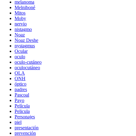
melanoma
Melniboné
Mitos
Moby
nervio
nistagmo
Noaz
Noaz Deshe
nystagmus
Ocular
oculo
oculo-cutáneo
oculocutáneo
OLA
ONH
óptico
padres
Pascoal
Payo
Película
Pelicula
Personajes
piel
presentación
prevención