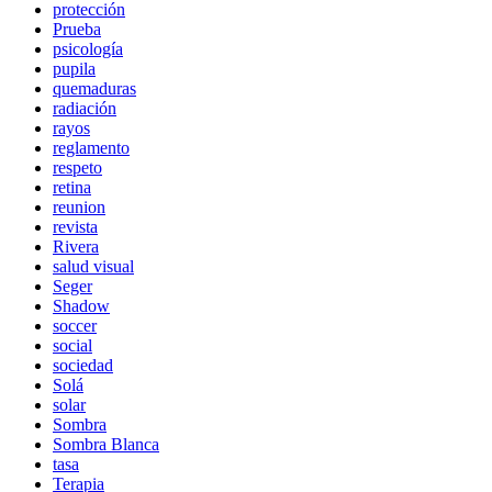
protección
Prueba
psicología
pupila
quemaduras
radiación
rayos
reglamento
respeto
retina
reunion
revista
Rivera
salud visual
Seger
Shadow
soccer
social
sociedad
Solá
solar
Sombra
Sombra Blanca
tasa
Terapia