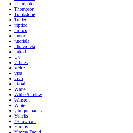
testimonios
Thompson
Tombstone
Trailer
tríptico
triptico
tumor
tutorials
ultravioleta
united
UV
valores
Vélez
vida
vista
visual
White
White Shadow
Winston
Winter
y tu que harías
Yanelis
Yellowman
Yimmy
Yimmy David