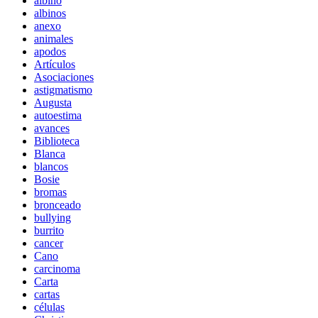
albino
albinos
anexo
animales
apodos
Artículos
Asociaciones
astigmatismo
Augusta
autoestima
avances
Biblioteca
Blanca
blancos
Bosie
bromas
bronceado
bullying
burrito
cancer
Cano
carcinoma
Carta
cartas
células