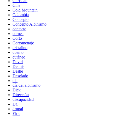
Christian
Cine
Cold Mountain
Colombia
Concepto
Concepto Albinismo
contacto
cornea
Corto
Cortometraje
cristalino
cuento
cutáneo
David
Dennis
Deshe
Desolado
dia
día del albinismo
Dick
Dirección
discapacidad
Dr.
drupal
Elric