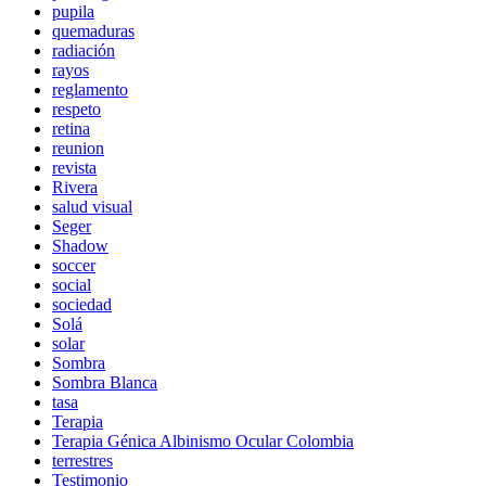
pupila
quemaduras
radiación
rayos
reglamento
respeto
retina
reunion
revista
Rivera
salud visual
Seger
Shadow
soccer
social
sociedad
Solá
solar
Sombra
Sombra Blanca
tasa
Terapia
Terapia Génica Albinismo Ocular Colombia
terrestres
Testimonio