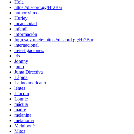
Hola
https://discord.gg/Hr2Bar
humor vítreo
Hurley
incapacidad
infantil
información
Ingresa y unete: https://discord.gg/Hr2Bar
internacional
investigaciones.
iris
Johnny
junio
Junta Directiva
Lápida
Latinoamericano
lentes
Lincoln
Lonnie
mácula
madre
melanina
melanoma
Melniboné
Mitos