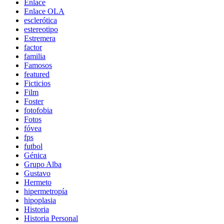
Enlace
Enlace OLA
esclerótica
estereotipo
Estremera
factor
familia
Famosos
featured
Ficticios
Film
Foster
fotofobia
Fotos
fóvea
fps
futbol
Génica
Grupo Alba
Gustavo
Hermeto
hipermetropía
hipoplasia
Historia
Historia Personal