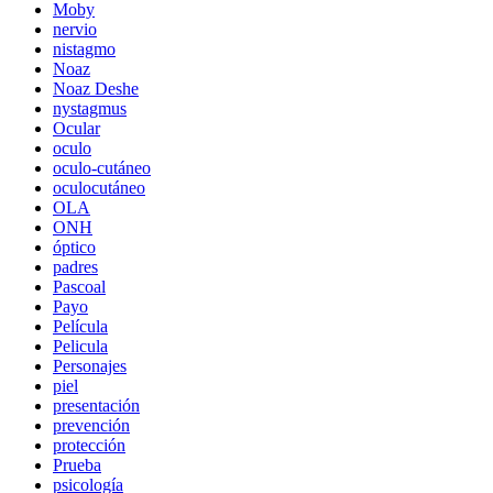
Moby
nervio
nistagmo
Noaz
Noaz Deshe
nystagmus
Ocular
oculo
oculo-cutáneo
oculocutáneo
OLA
ONH
óptico
padres
Pascoal
Payo
Película
Pelicula
Personajes
piel
presentación
prevención
protección
Prueba
psicología