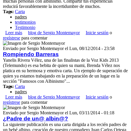
muchas personas con albinismo. Compartir tus experiencias
reducirá favorablemente la incertidumbre de muchos.
Tags:
Carta
padres
testimonios
Testimonio
Leer más
sobre Un Poco de mi Vida por Diana Sanabria
blog de Sergio Montemayor
Inicie sesión
o
regístrese
para comentar
Enviado por
Sergio Montemayor
el
Lun, 08/12/2014 - 23:58
Rompiendo Barreras
Yanelis Rivera Vélez, una de las finalistas de la Voz Kids 2013
(Telemundo) es esa bebita de quien su mami, Brenda Vélez nos
platica en su hermosa y emotiva carta. Un ejemplo de superación de
quien ya estamos trabajando en la preparación de un lugar en la
sección "Famosos con Albinismo"...
Tags:
Carta
padres
Leer más
sobre Rompiendo Barreras
blog de Sergio Montemayor
Inicie sesión
o
regístrese
para comentar
Enviado por
Sergio Montemayor
el
Lun, 03/11/2014 - 01:18
¿Padre de un@ albin@?
La siguiente publicación es una carta dirigida a los recién padres de
un bebé albino, creación de nuestro compañero Juan Carlos Ortega