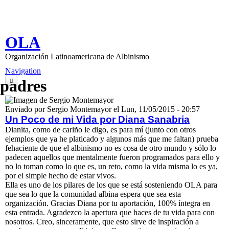
Pasar al contenido principal
OLA
Organización Latinoamericana de Albinismo
Navigation
padres
Inicio
Enviado por
Sergio Montemayor
el
Lun, 11/05/2015 - 20:57
Nosotros
Un Poco de mi Vida por Diana Sanabria
Dianita, como de cariño le digo, es para mí (junto con otros
Información
ejemplos que ya he platicado y algunos más que me faltan) prueba
fehaciente de que el albinismo no es cosa de otro mundo y sólo lo
Contenido
padecen aquellos que mentalmente fueron programados para ello y
no lo toman como lo que es, un reto, como la vida misma lo es ya,
Libro de Visitas
por el simple hecho de estar vivos.
Ella es uno de los pilares de los que se está sosteniendo OLA para
Contacto
que sea lo que la comunidad albina espera que sea esta
organización. Gracias Diana por tu aportación, 100% íntegra en
Inicio de sesión
esta entrada. Agradezco la apertura que haces de tu vida para con
nosotros. Creo, sinceramente, que esto sirve de inspiración a