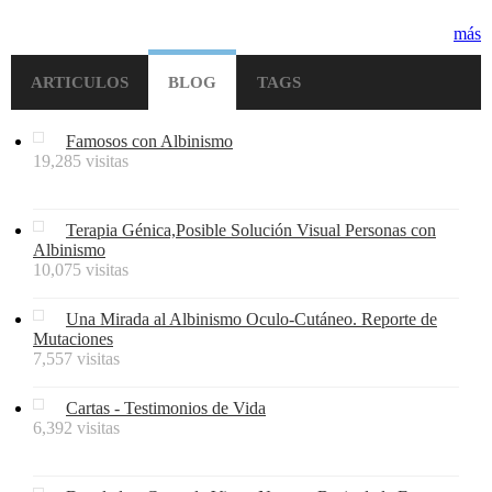
más
ARTICULOS
BLOG
TAGS
Famosos con Albinismo
19,285 visitas
Terapia Génica,Posible Solución Visual Personas con
Albinismo
10,075 visitas
Una Mirada al Albinismo Oculo-Cutáneo. Reporte de
Mutaciones
7,557 visitas
Cartas - Testimonios de Vida
6,392 visitas