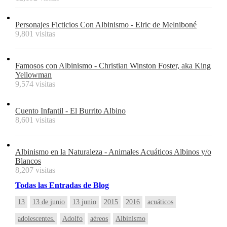
Personajes Ficticios Con Albinismo - Elric de Melniboné
9,801 visitas
Famosos con Albinismo - Christian Winston Foster, aka King
Yellowman
9,574 visitas
Cuento Infantil - El Burrito Albino
8,601 visitas
Albinismo en la Naturaleza - Animales Acuáticos Albinos y/o
Blancos
8,207 visitas
Todas
las
Entradas
de Blog
13
13 de junio
13 junio
2015
2016
acuáticos
adolescentes.
Adolfo
aéreos
Albinismo