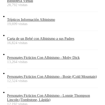
Biblioteca Virtual
28,792 visitas
Trípticos Información Albinismo
19,699 visitas
Carta de un Bebé con Albinismo a sus Padres
16,824 visitas
Personajes Ficticios Con Albinismo - Moby Dick
13,264 visitas
Personajes Ficticios Con Albinismo - Bosie (Cold Mountain)
12,524 visitas
Personajes Ficticios Con Albinismo - Lonnie Thompson
Lincoln (Tombstone, Lápida)
12,192 visitas