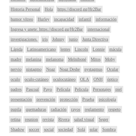
Historia Personal
Hola
https://discord.gg/Hr2Bar
humor vítreo
Hurley
incapacidad
infantil
información
Ingresa y unete: https://discord.gg/Hr2Bar
internacional
investigaciones.
iris
Johnny
junio
Junta Directiva
Lápida
Latinoamericano
lentes
Lincoln
Lonnie
mácula
madre
melanina
melanoma
Melniboné
Mitos
Moby
nervio
nistagmo
Noaz
Noaz Deshe
nystagmus
Ocular
oculo
oculo-cutáneo
oculocutáneo
OLA
ONH
óptico
padres
Pascoal
Payo
Película
Pelicula
Personajes
piel
presentación
prevención
protección
Prueba
psicología
pupila
quemaduras
radiación
rayos
reglamento
respeto
retina
reunion
revista
Rivera
salud visual
Seger
Shadow
soccer
social
sociedad
Solá
solar
Sombra