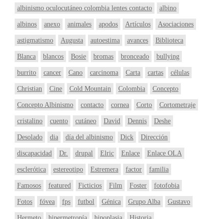
albinismo oculocutáneo colombia lentes contacto
albino
albinos
anexo
animales
apodos
Artículos
Asociaciones
astigmatismo
Augusta
autoestima
avances
Biblioteca
Blanca
blancos
Bosie
bromas
bronceado
bullying
burrito
cancer
Cano
carcinoma
Carta
cartas
células
Christian
Cine
Cold Mountain
Colombia
Concepto
Concepto Albinismo
contacto
cornea
Corto
Cortometraje
cristalino
cuento
cutáneo
David
Dennis
Deshe
Desolado
dia
día del albinismo
Dick
Dirección
discapacidad
Dr.
drupal
Elric
Enlace
Enlace OLA
esclerótica
estereotipo
Estremera
factor
familia
Famosos
featured
Ficticios
Film
Foster
fotofobia
Fotos
fóvea
fps
futbol
Génica
Grupo Alba
Gustavo
Hermeto
hipermetropía
hipoplasia
Historia