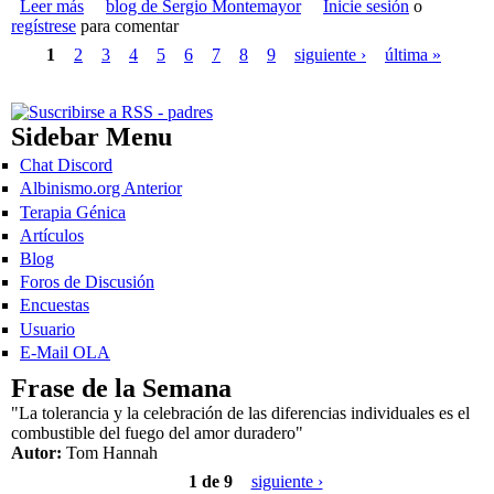
Leer más
sobre Padres Afortunados
blog de Sergio Montemayor
Inicie sesión
o
regístrese
para comentar
Páginas
1
2
3
4
5
6
7
8
9
siguiente ›
última »
Sidebar Menu
Chat Discord
Albinismo.org Anterior
Terapia Génica
Artículos
Blog
Foros de Discusión
Encuestas
Usuario
E-Mail OLA
Frase de la Semana
"La tolerancia y la celebración de las diferencias individuales es el
combustible del fuego del amor duradero"
Autor:
Tom Hannah
1 de 9
siguiente ›