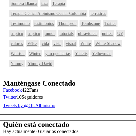
Sombra Blanca
tasa
Terapia
Terapia Génica Albinismo Ocular Colombia
terrestres
Testimonio
testimonios
Thompson
Tombstone
Trailer
tríptico
triptico
tumor
tutorials
ultravioleta
united
UV
valores
Vélez
vida
vista
visual
White
White Shadow
Winston
Winter
y tu que harías
Yanelis
Yellowman
Yimmy
Yimmy David
Manténgase Conectado
Facebook
422
Fans
Twitter
10
Seguidores
Tweets by @OLAlbinismo
Quién está conectado
Hay actualmente 0 usuarios conectados.