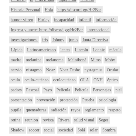
Historia Personal
Hola
https://discord.gg/Hr2Bar
humor vítreo
Hurley
incapacidad
infantil
información
Ingresa y unete: https://discord.gg/Hr2Bar
internacional
investigaciones.
iris
Johnny
junio
Junta Directiva
Lápida
Latinoamericano
lentes
Lincoln
Lonnie
mácula
madre
melanina
melanoma
Melniboné
Mitos
Moby
nervio
nistagmo
Noaz
Noaz Deshe
nystagmus
Ocular
oculo
oculo-cutáneo
oculocutáneo
OLA
ONH
óptico
padres
Pascoal
Payo
Película
Pelicula
Personajes
piel
presentación
prevención
protección
Prueba
psicología
pupila
quemaduras
radiación
rayos
reglamento
respeto
retina
reunion
revista
Rivera
salud visual
Seger
Shadow
soccer
social
sociedad
Solá
solar
Sombra