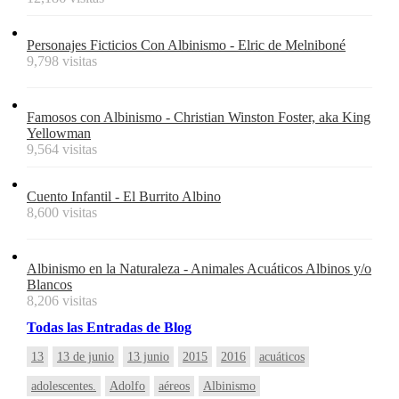
Personajes Ficticios Con Albinismo - Elric de Melniboné
9,798 visitas
Famosos con Albinismo - Christian Winston Foster, aka King
Yellowman
9,564 visitas
Cuento Infantil - El Burrito Albino
8,600 visitas
Albinismo en la Naturaleza - Animales Acuáticos Albinos y/o
Blancos
8,206 visitas
Todas
las
Entradas
de Blog
13
13 de junio
13 junio
2015
2016
acuáticos
adolescentes.
Adolfo
aéreos
Albinismo