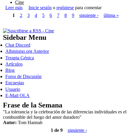
Cine
Leer más
sobre Desolado - Corto de Victor Nores y Borja de la
Inicie sesión
o
regístrese
para comentar
Páginas
Fuente
1
2
3
4
5
6
7
8
9
siguiente ›
última »
Sidebar Menu
Chat Discord
Albinismo.org Anterior
Terapia Génica
Artículos
Blog
Foros de Discusión
Encuestas
Usuario
E-Mail OLA
Frase de la Semana
"La tolerancia y la celebración de las diferencias individuales es el
combustible del fuego del amor duradero"
Autor:
Tom Hannah
1 de 9
siguiente ›