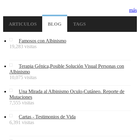
más
ARTICULOS
BLOG
TAGS
Famosos con Albinismo
19,283 visitas
Terapia Génica,Posible Solución Visual Personas con
Albinismo
10,075 visitas
Una Mirada al Albinismo Oculo-Cutáneo. Reporte de
Mutaciones
7,555 visitas
Cartas - Testimonios de Vida
6,391 visitas