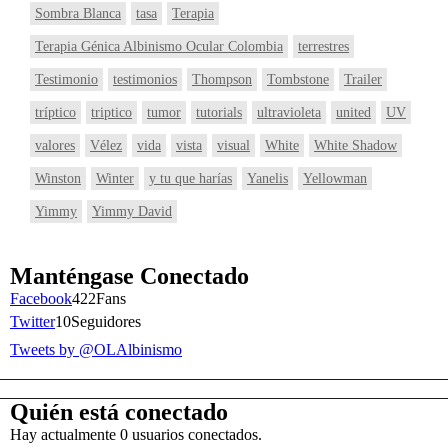
Sombra Blanca
tasa
Terapia
Terapia Génica Albinismo Ocular Colombia
terrestres
Testimonio
testimonios
Thompson
Tombstone
Trailer
tríptico
triptico
tumor
tutorials
ultravioleta
united
UV
valores
Vélez
vida
vista
visual
White
White Shadow
Winston
Winter
y tu que harías
Yanelis
Yellowman
Yimmy
Yimmy David
Manténgase Conectado
Facebook
422
Fans
Twitter
10
Seguidores
Tweets by @OLAlbinismo
Quién está conectado
Hay actualmente 0 usuarios conectados.