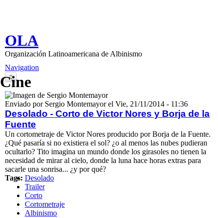
Pasar al contenido principal
OLA
Organización Latinoamericana de Albinismo
Navigation
Cine
Inicio
Enviado por
Sergio Montemayor
el
Vie, 21/11/2014 - 11:36
Nosotros
Desolado - Corto de Victor Nores y Borja de la
Fuente
Información
Un cortometraje de Victor Nores producido por Borja de la Fuente.
¿Qué pasaría si no existiera el sol? ¿o al menos las nubes pudieran
Contenido
ocultarlo? Tito imagina un mundo donde los girasoles no tienen la
necesidad de mirar al cielo, donde la luna hace horas extras para
Libro de Visitas
sacarle una sonrisa... ¿y por qué?
Tags:
Desolado
Contacto
Trailer
Corto
Inicio de sesión
Cortometraje
Albinismo