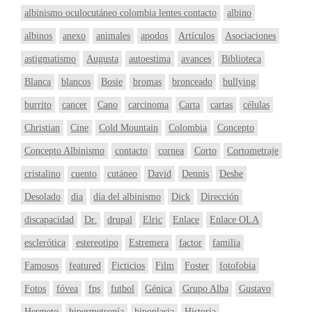
albinismo oculocutáneo colombia lentes contacto
albino
albinos
anexo
animales
apodos
Artículos
Asociaciones
astigmatismo
Augusta
autoestima
avances
Biblioteca
Blanca
blancos
Bosie
bromas
bronceado
bullying
burrito
cancer
Cano
carcinoma
Carta
cartas
células
Christian
Cine
Cold Mountain
Colombia
Concepto
Concepto Albinismo
contacto
cornea
Corto
Cortometraje
cristalino
cuento
cutáneo
David
Dennis
Deshe
Desolado
dia
día del albinismo
Dick
Dirección
discapacidad
Dr.
drupal
Elric
Enlace
Enlace OLA
esclerótica
estereotipo
Estremera
factor
familia
Famosos
featured
Ficticios
Film
Foster
fotofobia
Fotos
fóvea
fps
futbol
Génica
Grupo Alba
Gustavo
Hermeto
hipermetropía
hipoplasia
Historia