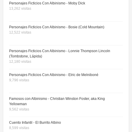
Personajes Ficticios Con Albinismo - Moby Dick
13,262 visitas
Personajes Ficticios Con Albinismo - Bosie (Cold Mountain)
12,522 visitas
Personajes Ficticios Con Albinismo - Lonnie Thompson Lincoln
(Tombstone, Lápida)
12,180 visitas
Personajes Ficticios Con Albinismo - Elric de Melniboné
9,796 visitas
Famosos con Albinismo - Christian Winston Foster, aka King
Yellowman
9,562 visitas
Cuento Infantil - El Burrito Albino
8,599 visitas