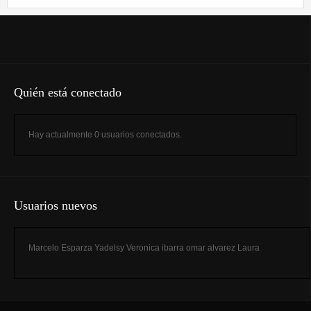
Quién está conectado
Hay actualmente 0 usuarios conectados.
Usuarios nuevos
Marcelo Esparza
Yadelsy
Veronica ibarra
omar alvarez
Laura