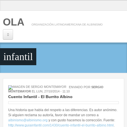
Pasar al contenido principal
OLA
ORGANIZACIÓN LATINOAMERICANA DE ALBINISMO
Inicio
infantil
Nosotros
¿Qué es OLA?
Consejo Directivo
ENVIADO POR
SERGIO
Información
MONTEMAYOR
EL
LUN, 27/10/2014 - 11:10
Cuento Infantil - El Burrito Albino
Albinismo
Una historia que habla del respeto a las diferencias. Es autor anónimo.
Genética
Si alguien reclama su autoría, favor de mandar un correo a
Salud Visual
albinismo@albinismo.org
y con gusto hacemos la corrección. Fuente:
http://www.guiainfantil.com/1430/cuento-infantil-el-burrito-albino.html
.