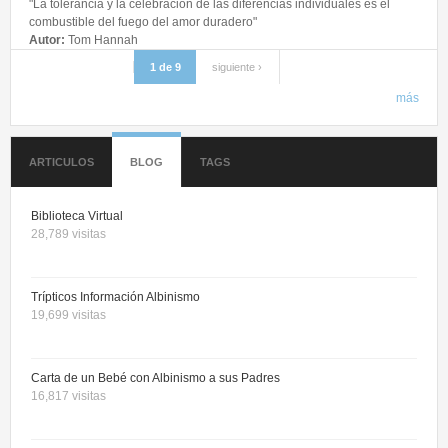
"La tolerancia y la celebración de las diferencias individuales es el
combustible del fuego del amor duradero"
Autor:
Tom Hannah
1 de 9
siguiente ›
más
ARTICULOS
BLOG
TAGS
Biblioteca Virtual
28,789 visitas
Trípticos Información Albinismo
19,699 visitas
Carta de un Bebé con Albinismo a sus Padres
16,817 visitas