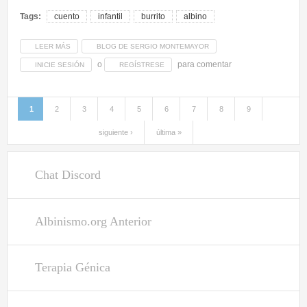
Cuidado de la Piel
Tags:
cuento
infantil
burrito
albino
Desarrollo Psico-Social
Asociaciones Mundiales
LEER MÁS
SOBRE CUENTO INFANTIL - EL BURRITO ALBINO
BLOG DE SERGIO MONTEMAYOR
o
para comentar
INICIE SESIÓN
REGÍSTRESE
Biblioteca Virtual
Cartas - Testimonios
Famosos con Albinismo
1
2
3
4
5
6
7
8
9
Páginas
Trípticos
siguiente ›
última »
Contenido
Chat Discord
Artículos
Blogs
Albinismo.org Anterior
Foros
Encuestas
Terapia Génica
Frases
Subir Foto