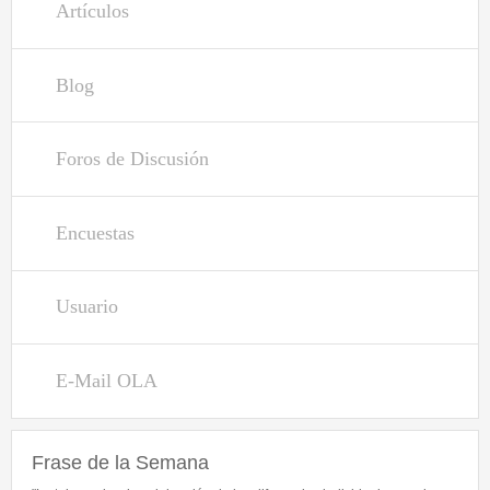
Artículos
Libro de Visitas
Contacto
Blog
Inicio de sesión
Foros de Discusión
Nombre de usuario
*
Encuestas
Contraseña
*
Usuario
Entrar usando OpenID
Crear nueva cuenta
E-Mail OLA
Solicitar una nueva contraseña
Frase de la Semana