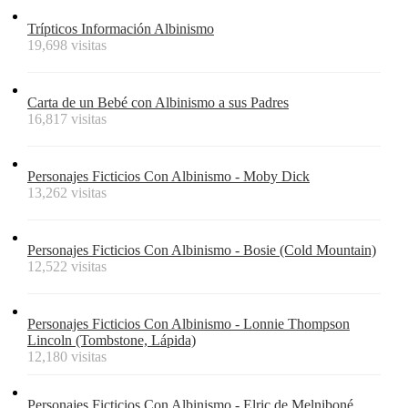
Trípticos Información Albinismo
19,698 visitas
Carta de un Bebé con Albinismo a sus Padres
16,817 visitas
Personajes Ficticios Con Albinismo - Moby Dick
13,262 visitas
Personajes Ficticios Con Albinismo - Bosie (Cold Mountain)
12,522 visitas
Personajes Ficticios Con Albinismo - Lonnie Thompson
Lincoln (Tombstone, Lápida)
12,180 visitas
Personajes Ficticios Con Albinismo - Elric de Melniboné