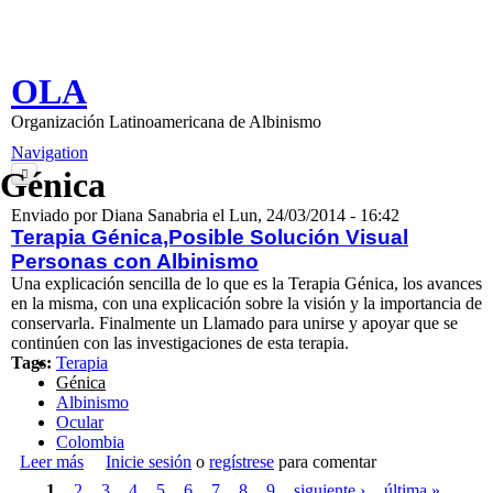
Pasar al contenido principal
OLA
Organización Latinoamericana de Albinismo
Navigation
Génica
Inicio
Enviado por
Diana Sanabria
el
Lun, 24/03/2014 - 16:42
Terapia Génica,Posible Solución Visual
Nosotros
Personas con Albinismo
Una explicación sencilla de lo que es la Terapia Génica, los avances
Información
en la misma, con una explicación sobre la visión y la importancia de
conservarla. Finalmente un Llamado para unirse y apoyar que se
Contenido
continúen con las investigaciones de esta terapia.
Tags:
Terapia
Libro de Visitas
Génica
Albinismo
Contacto
Ocular
Colombia
Inicio de sesión
Leer más
sobre Terapia Génica,Posible Solución Visual Personas
Inicie sesión
o
regístrese
para comentar
Páginas
con Albinismo
1
2
3
4
5
6
7
8
9
siguiente ›
última »