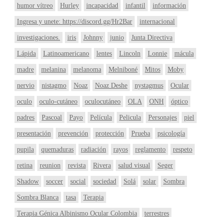
humor vítreo
Hurley
incapacidad
infantil
información
Ingresa y unete: https://discord.gg/Hr2Bar
internacional
investigaciones.
iris
Johnny
junio
Junta Directiva
Lápida
Latinoamericano
lentes
Lincoln
Lonnie
mácula
madre
melanina
melanoma
Melniboné
Mitos
Moby
nervio
nistagmo
Noaz
Noaz Deshe
nystagmus
Ocular
oculo
oculo-cutáneo
oculocutáneo
OLA
ONH
óptico
padres
Pascoal
Payo
Película
Pelicula
Personajes
piel
presentación
prevención
protección
Prueba
psicología
pupila
quemaduras
radiación
rayos
reglamento
respeto
retina
reunion
revista
Rivera
salud visual
Seger
Shadow
soccer
social
sociedad
Solá
solar
Sombra
Sombra Blanca
tasa
Terapia
Terapia Génica Albinismo Ocular Colombia
terrestres