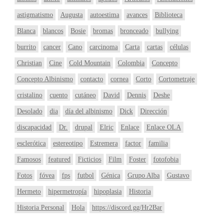
astigmatismo
Augusta
autoestima
avances
Biblioteca
Blanca
blancos
Bosie
bromas
bronceado
bullying
burrito
cancer
Cano
carcinoma
Carta
cartas
células
Christian
Cine
Cold Mountain
Colombia
Concepto
Concepto Albinismo
contacto
cornea
Corto
Cortometraje
cristalino
cuento
cutáneo
David
Dennis
Deshe
Desolado
dia
día del albinismo
Dick
Dirección
discapacidad
Dr.
drupal
Elric
Enlace
Enlace OLA
esclerótica
estereotipo
Estremera
factor
familia
Famosos
featured
Ficticios
Film
Foster
fotofobia
Fotos
fóvea
fps
futbol
Génica
Grupo Alba
Gustavo
Hermeto
hipermetropía
hipoplasia
Historia
Historia Personal
Hola
https://discord.gg/Hr2Bar