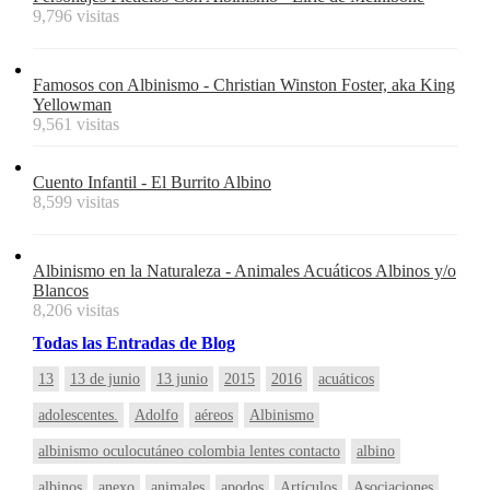
9,796 visitas
Famosos con Albinismo - Christian Winston Foster, aka King
Yellowman
9,561 visitas
Cuento Infantil - El Burrito Albino
8,599 visitas
Albinismo en la Naturaleza - Animales Acuáticos Albinos y/o
Blancos
8,206 visitas
Todas
las
Entradas
de Blog
13
13 de junio
13 junio
2015
2016
acuáticos
adolescentes.
Adolfo
aéreos
Albinismo
albinismo oculocutáneo colombia lentes contacto
albino
albinos
anexo
animales
apodos
Artículos
Asociaciones