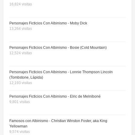
16,824 visitas
Personajes Ficticios Con Albinismo - Moby Dick
13,264 visitas
Personajes Ficticios Con Albinismo - Bosie (Cold Mountain)
12,524 visitas
Personajes Ficticios Con Albinismo - Lonnie Thompson Lincoln
(Tombstone, Lápida)
12,193 visitas
Personajes Ficticios Con Albinismo - Elric de Melniboné
9,801 visitas
Famosos con Albinismo - Christian Winston Foster, aka King
Yellowman
9,574 visitas