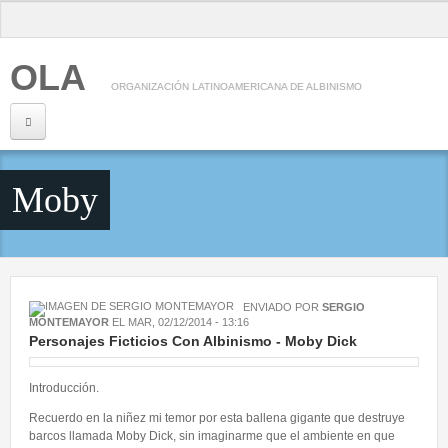
Pasar al contenido principal
OLA
ORGANIZACIÓN LATINOAMERICANA DE ALBINISMO
Inicio
Moby
Nosotros
¿Qué es OLA?
Consejo Directivo
ENVIADO POR
SERGIO
Información
MONTEMAYOR
EL
MAR, 02/12/2014 - 13:16
Personajes Ficticios Con Albinismo - Moby Dick
Albinismo
Introducción.
Genética
Recuerdo en la niñez mi temor por esta ballena gigante que destruye
Salud Visual
barcos llamada Moby Dick, sin imaginarme que el ambiente en que