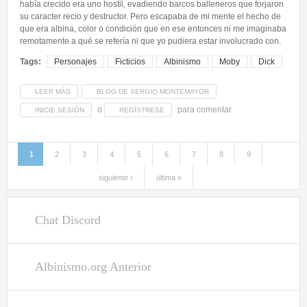
Cuidado de la Piel
había crecido era uno hostil, evadiendo barcos balleneros que forjaron
su caracter recio y destructor. Pero escapaba de mi mente el hecho de
Desarrollo Psico-Social
que era albina, color o condición que en ese entonces ni me imaginaba
remotamente a qué se refería ni que yo pudiera estar involucrado con.
Asociaciones Mundiales
Tags:
Personajes
Ficticios
Albinismo
Moby
Dick
Biblioteca Virtual
Cartas - Testimonios
LEER MÁS
SOBRE PERSONAJES FICTICIOS CON ALBINISMO - MOBY DICK
BLOG DE SERGIO MONTEMAYOR
Famosos con Albinismo
o
para comentar
INICIE SESIÓN
REGÍSTRESE
Trípticos
1
2
3
4
5
6
7
8
9
Páginas
Contenido
siguiente ›
última »
Artículos
Blogs
Chat Discord
Foros
Encuestas
Albinismo.org Anterior
Frases
Subir Foto