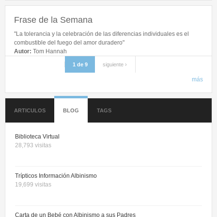
Cancelar entrada vía OpenID
Crear nueva cuenta
Frase de la Semana
Solicitar una nueva contraseña
"La tolerancia y la celebración de las diferencias individuales es el
combustible del fuego del amor duradero"
Autor:
Tom Hannah
1 de 9
siguiente ›
más
ARTICULOS
BLOG
TAGS
Biblioteca Virtual
28,793 visitas
Trípticos Información Albinismo
19,699 visitas
Carta de un Bebé con Albinismo a sus Padres