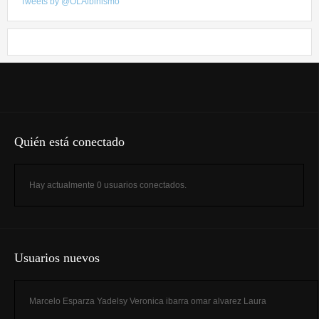
Tweets by @OLAlbinismo
Quién está conectado
Hay actualmente 0 usuarios conectados.
Usuarios nuevos
Marcelo Esparza
Yadelsy
Veronica ibarra
omar alvarez
Laura