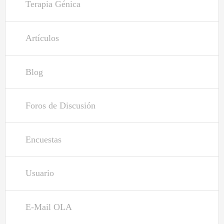
Terapia Génica
Libro de Visitas
Contacto
Artículos
Inicio de sesión
Blog
Entrar usando OpenID
Foros de Discusión
¿Qué es OpenID?
Encuestas
Nombre de usuario
*
Usuario
Contraseña
*
E-Mail OLA
Entrar usando OpenID