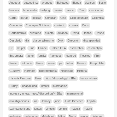
Augusta
autoestima
avances
Biblioteca
Blanca
blancos
Bosie
bromas
bronceado
bullying
burrito
cancer
Cano
carcinoma
Carta
cartas
células
Christian
Cine
Cold Mountain
Colombia
Concepto
Concepto Albinismo
contacto
cornea
Corto
Cortometraje
cristalino
cuento
cutáneo
David
Dennis
Deshe
Desolado
dia
día del albinismo
Dick
Dirección
discapacidad
Dr.
drupal
Elric
Enlace
Enlace OLA
esclerótica
estereotipo
Estremera
factor
familia
Famosos
featured
Ficticios
Film
Foster
fotofobia
Fotos
fóvea
fps
futbol
Génica
Grupo Alba
Gustavo
Hermeto
hipermetropía
hipoplasia
Historia
Historia Personal
Hola
https://discord.gg/Hr2Bar
humor vítreo
Hurley
incapacidad
infantil
información
Ingresa y unete: https://discord.gg/Hr2Bar
internacional
investigaciones.
iris
Johnny
junio
Junta Directiva
Lápida
Latinoamericano
lentes
Lincoln
Lonnie
mácula
madre
melanina
melanoma
Melniboné
Mitos
Moby
nervio
nistagmo