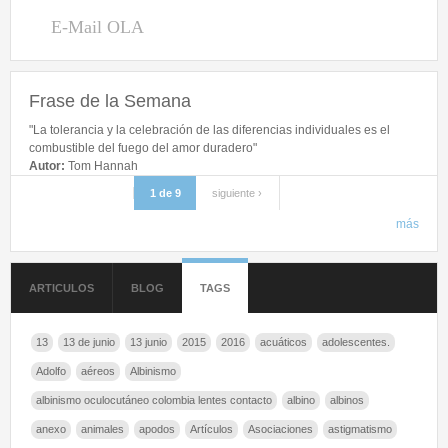
E-Mail OLA
Libro de Visitas
Contacto
Frase de la Semana
Inicio de sesión
"La tolerancia y la celebración de las diferencias individuales es el
combustible del fuego del amor duradero"
Autor:
Tom Hannah
Nombre de usuario
*
1 de 9
siguiente ›
más
Contraseña
*
ARTICULOS
BLOG
TAGS
Entrar usando OpenID
Crear nueva cuenta
13
13 de junio
13 junio
2015
2016
acuáticos
adolescentes.
Solicitar una nueva contraseña
Adolfo
aéreos
Albinismo
albinismo oculocutáneo colombia lentes contacto
albino
albinos
anexo
animales
apodos
Artículos
Asociaciones
astigmatismo