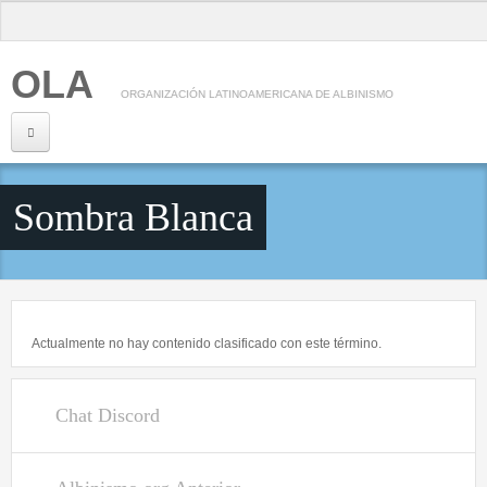
Pasar al contenido principal
OLA
ORGANIZACIÓN LATINOAMERICANA DE ALBINISMO
Inicio
Sombra Blanca
Nosotros
¿Qué es OLA?
Consejo Directivo
Actualmente no hay contenido clasificado con este término.
Información
Albinismo
Chat Discord
Genética
Salud Visual