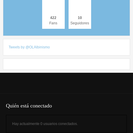
422
10
Fans
Seguidores
Tweets by @OLAlbinismo
Quién está conectado
Hay actualmente 0 usuarios conectados.