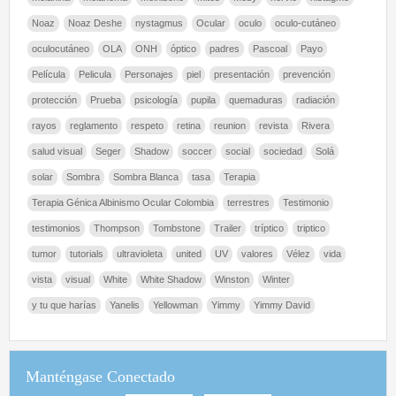
Noaz
Noaz Deshe
nystagmus
Ocular
oculo
oculo-cutáneo
oculocutáneo
OLA
ONH
óptico
padres
Pascoal
Payo
Película
Pelicula
Personajes
piel
presentación
prevención
protección
Prueba
psicología
pupila
quemaduras
radiación
rayos
reglamento
respeto
retina
reunion
revista
Rivera
salud visual
Seger
Shadow
soccer
social
sociedad
Solá
solar
Sombra
Sombra Blanca
tasa
Terapia
Terapia Génica Albinismo Ocular Colombia
terrestres
Testimonio
testimonios
Thompson
Tombstone
Trailer
tríptico
triptico
tumor
tutorials
ultravioleta
united
UV
valores
Vélez
vida
vista
visual
White
White Shadow
Winston
Winter
y tu que harías
Yanelis
Yellowman
Yimmy
Yimmy David
Manténgase Conectado