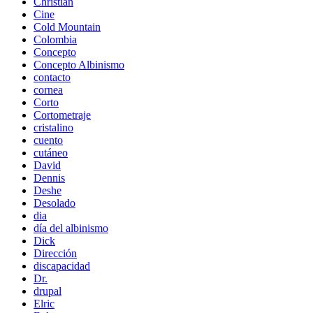
Christian
Cine
Cold Mountain
Colombia
Concepto
Concepto Albinismo
contacto
cornea
Corto
Cortometraje
cristalino
cuento
cutáneo
David
Dennis
Deshe
Desolado
dia
día del albinismo
Dick
Dirección
discapacidad
Dr.
drupal
Elric