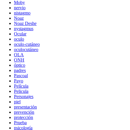
Moby
nervio
nistagmo
Noaz
Noaz Deshe
nystagmus
Ocular
oculo
oculo-cutáneo
oculocutáneo
OLA
ONH
óptico
padres
Pascoal
Payo
Película
Pelicula
Personajes
piel
presentación
prevención
protección
Prueba
psicología