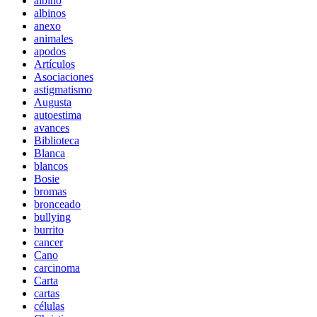
albino
albinos
anexo
animales
apodos
Artículos
Asociaciones
astigmatismo
Augusta
autoestima
avances
Biblioteca
Blanca
blancos
Bosie
bromas
bronceado
bullying
burrito
cancer
Cano
carcinoma
Carta
cartas
células