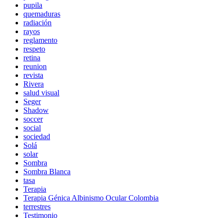
pupila
quemaduras
radiación
rayos
reglamento
respeto
retina
reunion
revista
Rivera
salud visual
Seger
Shadow
soccer
social
sociedad
Solá
solar
Sombra
Sombra Blanca
tasa
Terapia
Terapia Génica Albinismo Ocular Colombia
terrestres
Testimonio