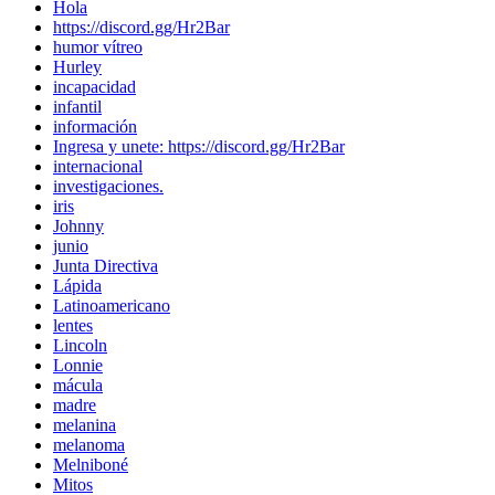
Hola
https://discord.gg/Hr2Bar
humor vítreo
Hurley
incapacidad
infantil
información
Ingresa y unete: https://discord.gg/Hr2Bar
internacional
investigaciones.
iris
Johnny
junio
Junta Directiva
Lápida
Latinoamericano
lentes
Lincoln
Lonnie
mácula
madre
melanina
melanoma
Melniboné
Mitos