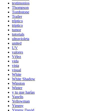
testimonios
Thompson
Tombstone
Trailer
tríptico
triptico
tumor
tutorials
ultravioleta
united
UV
valores
Vélez
vida
vista
visual
White
White Shadow
Winston
Winter
y tu que harías
Yanelis
Yellowman
Yimmy
Yimmy David