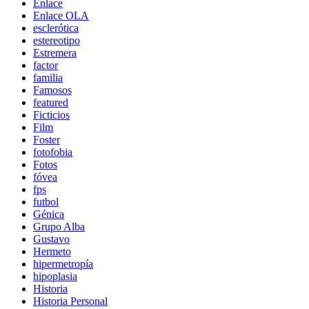
Enlace
Enlace OLA
esclerótica
estereotipo
Estremera
factor
familia
Famosos
featured
Ficticios
Film
Foster
fotofobia
Fotos
fóvea
fps
futbol
Génica
Grupo Alba
Gustavo
Hermeto
hipermetropía
hipoplasia
Historia
Historia Personal