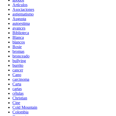
apodos
Artículos
Asociaciones
astigmatismo
Augusta
autoestima
avances
Biblioteca
Blanca
blancos
Bosie
bromas
bronceado
bullying
burrito
cancer
Cano
carcinoma
Carta
cartas
células
Christian
Cine
Cold Mountain
Colombia