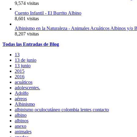
9,574 visitas
Cuento Infantil - El Burrito Albino
8,601 visitas
Albinismo en la Naturaleza - Animales Acuáticos Albinos y/o 
8,207 visitas
Todas
las
Entradas
de Blog
13
13 de junio
13 junio
2015
2016
acuáticos
adolescentes.
Adolfo
aéreos
Albinismo
albinismo oculocutáneo colombia lentes contacto
albino
albinos
anexo
animales