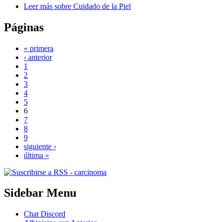
Leer más
sobre Cuidado de la Piel
Páginas
« primera
‹ anterior
1
2
3
4
5
6
7
8
9
siguiente ›
última »
Sidebar Menu
Chat Discord