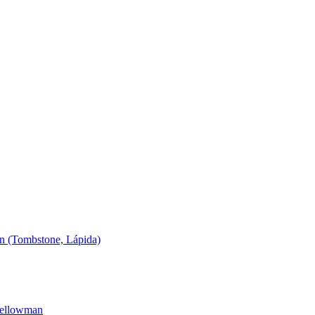
ln (Tombstone, Lápida)
Yellowman