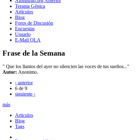
Albinismo.org Anterior
Terapia Génica
Artículos
Blog
Foros de Discusión
Encuestas
Usuario
E-Mail OLA
Frase de la Semana
" Que los llantos del ayer no silencien las voces de tus sueños..."
Autor:
Anonimo.
‹ anterior
6 de 9
siguiente ›
más
Articulos
Blog
Tags