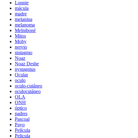
Lonnie
mácula
madre
melanina
melanoma
Melniboné
Mitos
Moby
nervio
nistagmo
Noaz
Noaz Deshe
nystagmus
Ocular
oculo
oculo-cutáneo
oculocutáneo
OLA
ONH
óptico
padres
Pascoal
Payo
Película
Pelicula