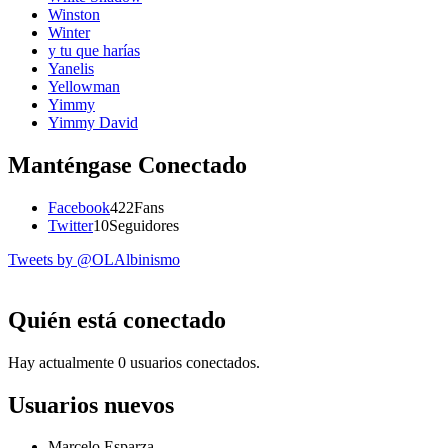
Winston
Winter
y tu que harías
Yanelis
Yellowman
Yimmy
Yimmy David
Manténgase Conectado
Facebook
422
Fans
Twitter
10
Seguidores
Tweets by @OLAlbinismo
Quién está conectado
Hay actualmente 0 usuarios conectados.
Usuarios nuevos
Marcelo Esparza