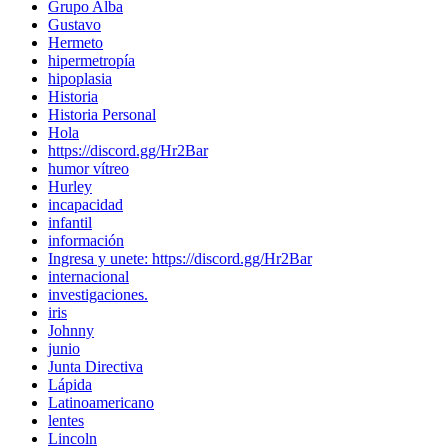
Grupo Alba
Gustavo
Hermeto
hipermetropía
hipoplasia
Historia
Historia Personal
Hola
https://discord.gg/Hr2Bar
humor vítreo
Hurley
incapacidad
infantil
información
Ingresa y unete: https://discord.gg/Hr2Bar
internacional
investigaciones.
iris
Johnny
junio
Junta Directiva
Lápida
Latinoamericano
lentes
Lincoln