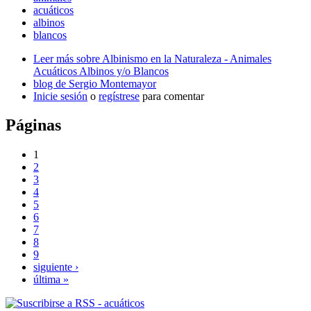
acuáticos
albinos
blancos
Leer más
sobre Albinismo en la Naturaleza - Animales
Acuáticos Albinos y/o Blancos
blog de Sergio Montemayor
Inicie sesión
o
regístrese
para comentar
Páginas
1
2
3
4
5
6
7
8
9
siguiente ›
última »