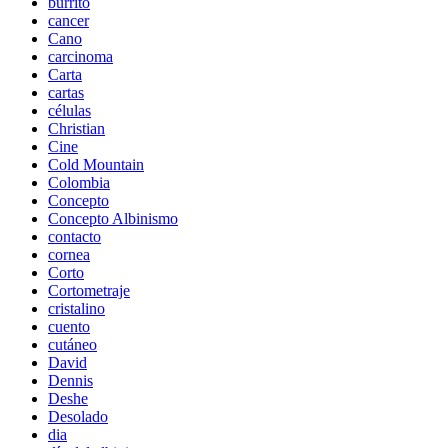
burrito
cancer
Cano
carcinoma
Carta
cartas
células
Christian
Cine
Cold Mountain
Colombia
Concepto
Concepto Albinismo
contacto
cornea
Corto
Cortometraje
cristalino
cuento
cutáneo
David
Dennis
Deshe
Desolado
dia