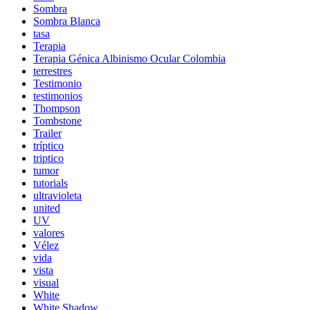
Sombra
Sombra Blanca
tasa
Terapia
Terapia Génica Albinismo Ocular Colombia
terrestres
Testimonio
testimonios
Thompson
Tombstone
Trailer
tríptico
triptico
tumor
tutorials
ultravioleta
united
UV
valores
Vélez
vida
vista
visual
White
White Shadow