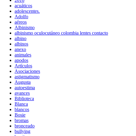
2016
acuáticos
adolescentes.
Adolfo
aéreos
Albinismo
albinismo oculocutáneo colombia lentes contacto
albino
albinos
anexo
animales
apodos
Artículos
Asociaciones
astigmatismo
Augusta
autoestima
avances
Biblioteca
Blanca
blancos
Bosie
bromas
bronceado
bullying