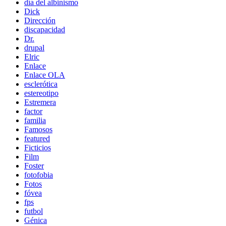
día del albinismo
Dick
Dirección
discapacidad
Dr.
drupal
Elric
Enlace
Enlace OLA
esclerótica
estereotipo
Estremera
factor
familia
Famosos
featured
Ficticios
Film
Foster
fotofobia
Fotos
fóvea
fps
futbol
Génica