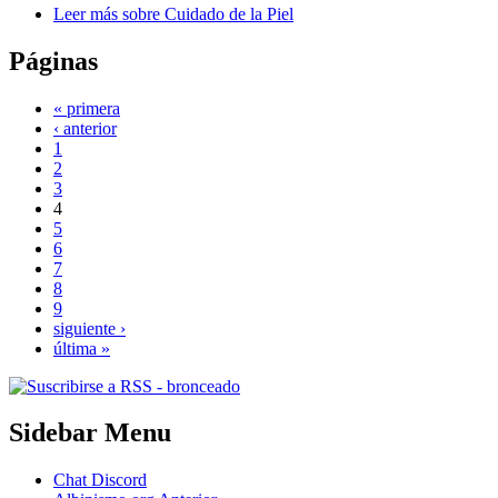
Leer más
sobre Cuidado de la Piel
Páginas
« primera
‹ anterior
1
2
3
4
5
6
7
8
9
siguiente ›
última »
Sidebar Menu
Chat Discord