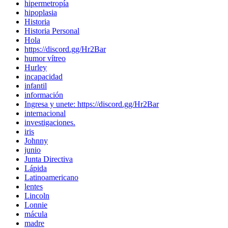
hipermetropía
hipoplasia
Historia
Historia Personal
Hola
https://discord.gg/Hr2Bar
humor vítreo
Hurley
incapacidad
infantil
información
Ingresa y unete: https://discord.gg/Hr2Bar
internacional
investigaciones.
iris
Johnny
junio
Junta Directiva
Lápida
Latinoamericano
lentes
Lincoln
Lonnie
mácula
madre