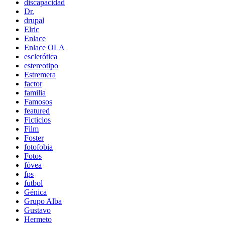
discapacidad
Dr.
drupal
Elric
Enlace
Enlace OLA
esclerótica
estereotipo
Estremera
factor
familia
Famosos
featured
Ficticios
Film
Foster
fotofobia
Fotos
fóvea
fps
futbol
Génica
Grupo Alba
Gustavo
Hermeto