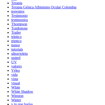
Terapia
Terapia Génica Albinismo Ocular Colombia
terrestres
Testimonio
testimonios
Thompson
Tombstone
Trailer
tríptico
triptico
tumor
tutorials
ultravioleta
united
UV
valores
Vélez
vida
vista
visual
White
White Shadow
Winston
Winter
y tu que harías