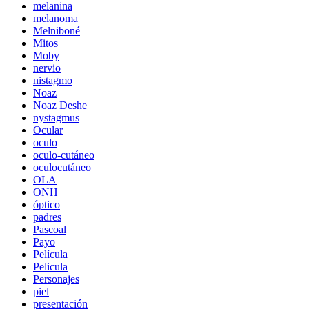
melanina
melanoma
Melniboné
Mitos
Moby
nervio
nistagmo
Noaz
Noaz Deshe
nystagmus
Ocular
oculo
oculo-cutáneo
oculocutáneo
OLA
ONH
óptico
padres
Pascoal
Payo
Película
Pelicula
Personajes
piel
presentación