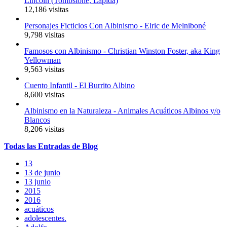
Lincoln (Tombstone, Lápida)
12,186 visitas
Personajes Ficticios Con Albinismo - Elric de Melniboné
9,798 visitas
Famosos con Albinismo - Christian Winston Foster, aka King
Yellowman
9,563 visitas
Cuento Infantil - El Burrito Albino
8,600 visitas
Albinismo en la Naturaleza - Animales Acuáticos Albinos y/o
Blancos
8,206 visitas
Todas
las
Entradas
de Blog
13
13 de junio
13 junio
2015
2016
acuáticos
adolescentes.