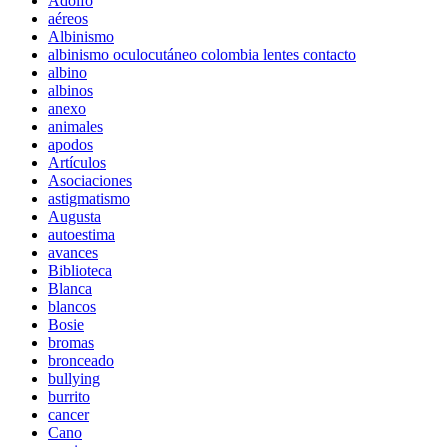
Adolfo
aéreos
Albinismo
albinismo oculocutáneo colombia lentes contacto
albino
albinos
anexo
animales
apodos
Artículos
Asociaciones
astigmatismo
Augusta
autoestima
avances
Biblioteca
Blanca
blancos
Bosie
bromas
bronceado
bullying
burrito
cancer
Cano