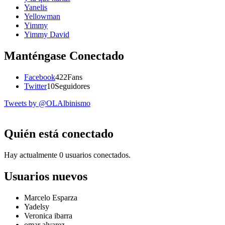
Yanelis
Yellowman
Yimmy
Yimmy David
Manténgase Conectado
Facebook
422
Fans
Twitter
10
Seguidores
Tweets by @OLAlbinismo
Quién está conectado
Hay actualmente 0 usuarios conectados.
Usuarios nuevos
Marcelo Esparza
Yadelsy
Veronica ibarra
omar alvarez