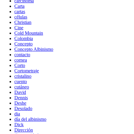
carcinoma
Carta
cartas
células
Christian
Cine
Cold Mountain
Colombia
Concepto
Concepto Albinismo
contacto
cornea
Corto
Cortometraje
cristalino
cuento
cutáneo
David
Dennis
Deshe
Desolado
dia
día del albinismo
Dick
Dirección