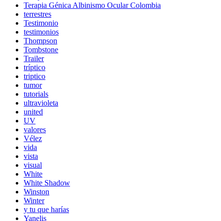
Terapia Génica Albinismo Ocular Colombia
terrestres
Testimonio
testimonios
Thompson
Tombstone
Trailer
tríptico
triptico
tumor
tutorials
ultravioleta
united
UV
valores
Vélez
vida
vista
visual
White
White Shadow
Winston
Winter
y tu que harías
Yanelis