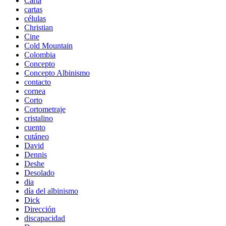
Carta
cartas
células
Christian
Cine
Cold Mountain
Colombia
Concepto
Concepto Albinismo
contacto
cornea
Corto
Cortometraje
cristalino
cuento
cutáneo
David
Dennis
Deshe
Desolado
dia
día del albinismo
Dick
Dirección
discapacidad