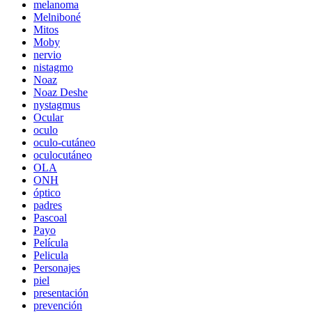
melanoma
Melniboné
Mitos
Moby
nervio
nistagmo
Noaz
Noaz Deshe
nystagmus
Ocular
oculo
oculo-cutáneo
oculocutáneo
OLA
ONH
óptico
padres
Pascoal
Payo
Película
Pelicula
Personajes
piel
presentación
prevención