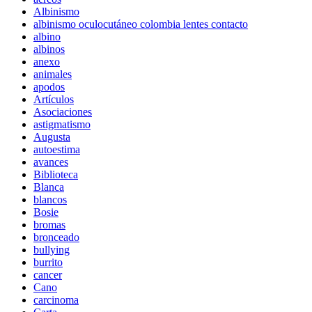
Albinismo
albinismo oculocutáneo colombia lentes contacto
albino
albinos
anexo
animales
apodos
Artículos
Asociaciones
astigmatismo
Augusta
autoestima
avances
Biblioteca
Blanca
blancos
Bosie
bromas
bronceado
bullying
burrito
cancer
Cano
carcinoma