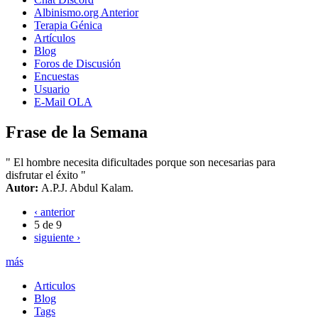
Albinismo.org Anterior
Terapia Génica
Artículos
Blog
Foros de Discusión
Encuestas
Usuario
E-Mail OLA
Frase de la Semana
" El hombre necesita dificultades porque son necesarias para
disfrutar el éxito "
Autor:
A.P.J. Abdul Kalam.
‹ anterior
5 de 9
siguiente ›
más
Articulos
Blog
Tags