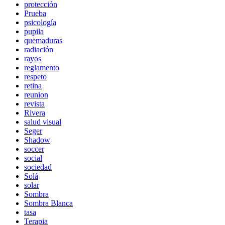
protección
Prueba
psicología
pupila
quemaduras
radiación
rayos
reglamento
respeto
retina
reunion
revista
Rivera
salud visual
Seger
Shadow
soccer
social
sociedad
Solá
solar
Sombra
Sombra Blanca
tasa
Terapia