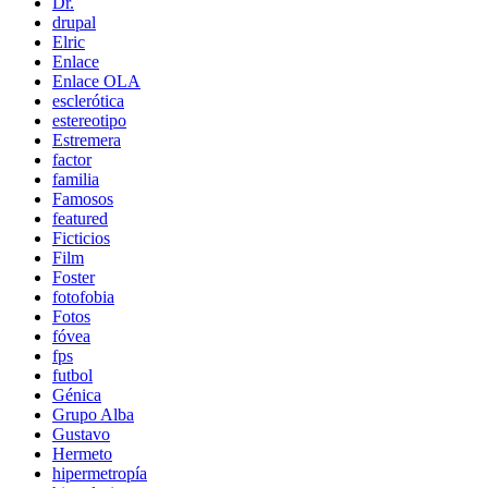
Dr.
drupal
Elric
Enlace
Enlace OLA
esclerótica
estereotipo
Estremera
factor
familia
Famosos
featured
Ficticios
Film
Foster
fotofobia
Fotos
fóvea
fps
futbol
Génica
Grupo Alba
Gustavo
Hermeto
hipermetropía