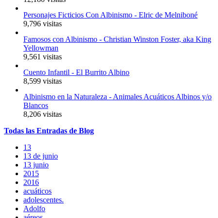
Personajes Ficticios Con Albinismo - Elric de Melniboné
9,796 visitas
Famosos con Albinismo - Christian Winston Foster, aka King
Yellowman
9,561 visitas
Cuento Infantil - El Burrito Albino
8,599 visitas
Albinismo en la Naturaleza - Animales Acuáticos Albinos y/o
Blancos
8,206 visitas
Todas
las
Entradas
de Blog
13
13 de junio
13 junio
2015
2016
acuáticos
adolescentes.
Adolfo
aéreos