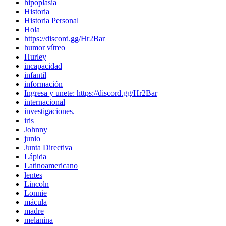
hipoplasia
Historia
Historia Personal
Hola
https://discord.gg/Hr2Bar
humor vítreo
Hurley
incapacidad
infantil
información
Ingresa y unete: https://discord.gg/Hr2Bar
internacional
investigaciones.
iris
Johnny
junio
Junta Directiva
Lápida
Latinoamericano
lentes
Lincoln
Lonnie
mácula
madre
melanina