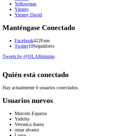
Yellowman
Yimmy
Yimmy David
Manténgase Conectado
Facebook
422
Fans
Twitter
10
Seguidores
Tweets by @OLAlbinismo
Quién está conectado
Hay actualmente 0 usuarios conectados.
Usuarios nuevos
Marcelo Esparza
Yadelsy
Veronica ibarra
omar alvarez
Laura