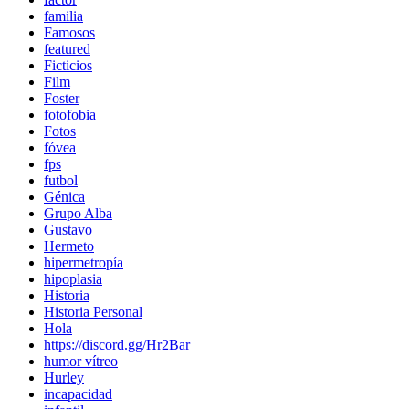
familia
Famosos
featured
Ficticios
Film
Foster
fotofobia
Fotos
fóvea
fps
futbol
Génica
Grupo Alba
Gustavo
Hermeto
hipermetropía
hipoplasia
Historia
Historia Personal
Hola
https://discord.gg/Hr2Bar
humor vítreo
Hurley
incapacidad