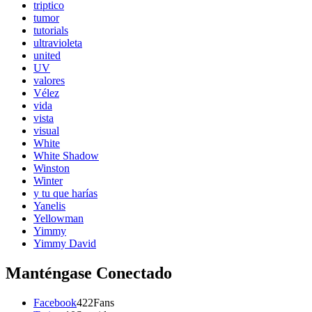
triptico
tumor
tutorials
ultravioleta
united
UV
valores
Vélez
vida
vista
visual
White
White Shadow
Winston
Winter
y tu que harías
Yanelis
Yellowman
Yimmy
Yimmy David
Manténgase Conectado
Facebook
422
Fans