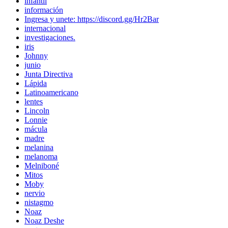
infantil
información
Ingresa y unete: https://discord.gg/Hr2Bar
internacional
investigaciones.
iris
Johnny
junio
Junta Directiva
Lápida
Latinoamericano
lentes
Lincoln
Lonnie
mácula
madre
melanina
melanoma
Melniboné
Mitos
Moby
nervio
nistagmo
Noaz
Noaz Deshe