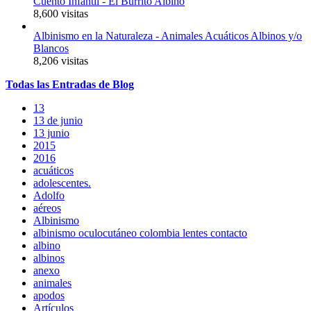
Cuento Infantil - El Burrito Albino
8,600 visitas
Albinismo en la Naturaleza - Animales Acuáticos Albinos y/o
Blancos
8,206 visitas
Todas
las
Entradas
de Blog
13
13 de junio
13 junio
2015
2016
acuáticos
adolescentes.
Adolfo
aéreos
Albinismo
albinismo oculocutáneo colombia lentes contacto
albino
albinos
anexo
animales
apodos
Artículos