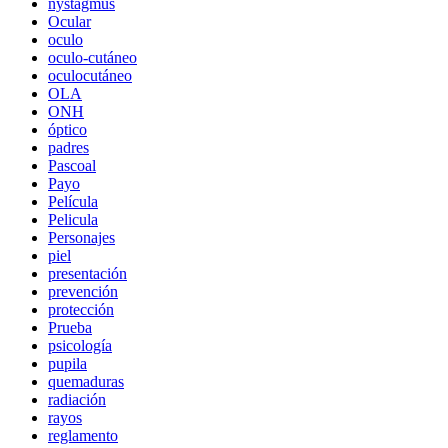
nystagmus
Ocular
oculo
oculo-cutáneo
oculocutáneo
OLA
ONH
óptico
padres
Pascoal
Payo
Película
Pelicula
Personajes
piel
presentación
prevención
protección
Prueba
psicología
pupila
quemaduras
radiación
rayos
reglamento