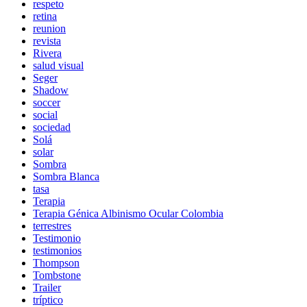
respeto
retina
reunion
revista
Rivera
salud visual
Seger
Shadow
soccer
social
sociedad
Solá
solar
Sombra
Sombra Blanca
tasa
Terapia
Terapia Génica Albinismo Ocular Colombia
terrestres
Testimonio
testimonios
Thompson
Tombstone
Trailer
tríptico