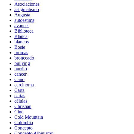
Asociaciones
astigmatismo
Augusta
autoestima
avances
Biblioteca
Blanca
blancos
Bosie
bromas
bronceado
bullying
burrito
cancer
Cano
carcinoma
Carta
cartas
células
Christian
Cine
Cold Mountain
Colombia
Concepto
Concepto Albinismo