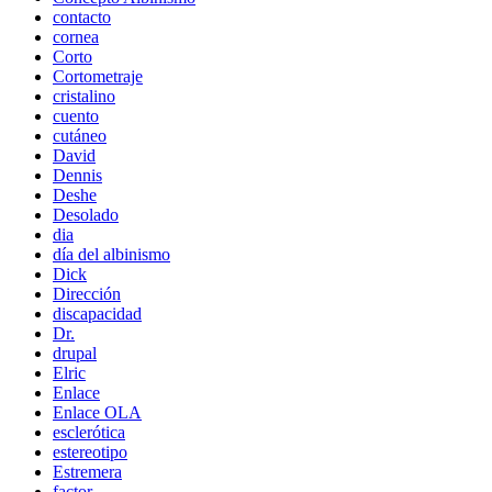
contacto
cornea
Corto
Cortometraje
cristalino
cuento
cutáneo
David
Dennis
Deshe
Desolado
dia
día del albinismo
Dick
Dirección
discapacidad
Dr.
drupal
Elric
Enlace
Enlace OLA
esclerótica
estereotipo
Estremera
factor