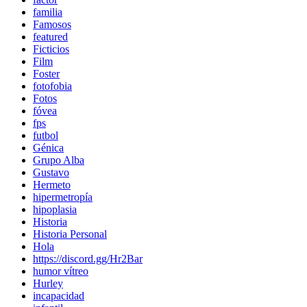
familia
Famosos
featured
Ficticios
Film
Foster
fotofobia
Fotos
fóvea
fps
futbol
Génica
Grupo Alba
Gustavo
Hermeto
hipermetropía
hipoplasia
Historia
Historia Personal
Hola
https://discord.gg/Hr2Bar
humor vítreo
Hurley
incapacidad