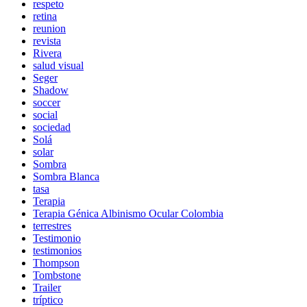
respeto
retina
reunion
revista
Rivera
salud visual
Seger
Shadow
soccer
social
sociedad
Solá
solar
Sombra
Sombra Blanca
tasa
Terapia
Terapia Génica Albinismo Ocular Colombia
terrestres
Testimonio
testimonios
Thompson
Tombstone
Trailer
tríptico