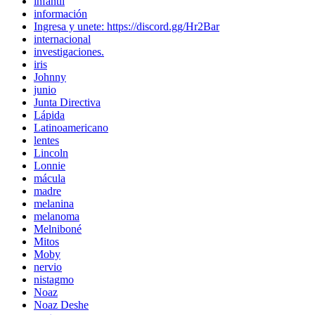
infantil
información
Ingresa y unete: https://discord.gg/Hr2Bar
internacional
investigaciones.
iris
Johnny
junio
Junta Directiva
Lápida
Latinoamericano
lentes
Lincoln
Lonnie
mácula
madre
melanina
melanoma
Melniboné
Mitos
Moby
nervio
nistagmo
Noaz
Noaz Deshe