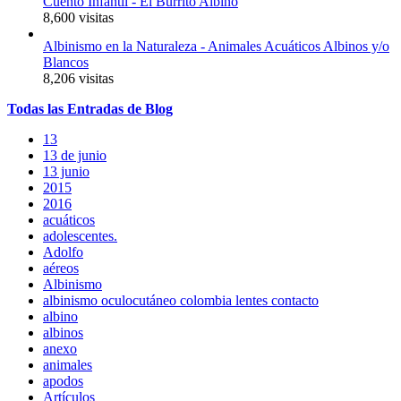
Cuento Infantil - El Burrito Albino
8,600 visitas
Albinismo en la Naturaleza - Animales Acuáticos Albinos y/o
Blancos
8,206 visitas
Todas
las
Entradas
de Blog
13
13 de junio
13 junio
2015
2016
acuáticos
adolescentes.
Adolfo
aéreos
Albinismo
albinismo oculocutáneo colombia lentes contacto
albino
albinos
anexo
animales
apodos
Artículos