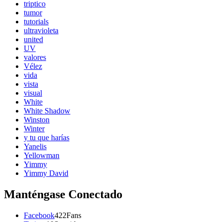
triptico
tumor
tutorials
ultravioleta
united
UV
valores
Vélez
vida
vista
visual
White
White Shadow
Winston
Winter
y tu que harías
Yanelis
Yellowman
Yimmy
Yimmy David
Manténgase Conectado
Facebook
422
Fans