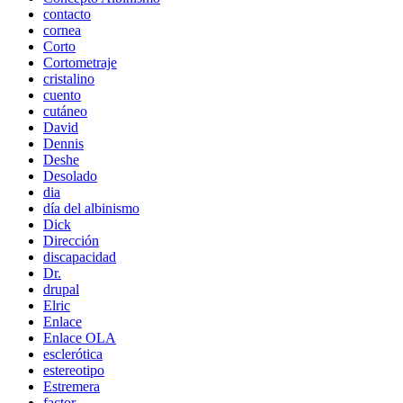
contacto
cornea
Corto
Cortometraje
cristalino
cuento
cutáneo
David
Dennis
Deshe
Desolado
dia
día del albinismo
Dick
Dirección
discapacidad
Dr.
drupal
Elric
Enlace
Enlace OLA
esclerótica
estereotipo
Estremera
factor