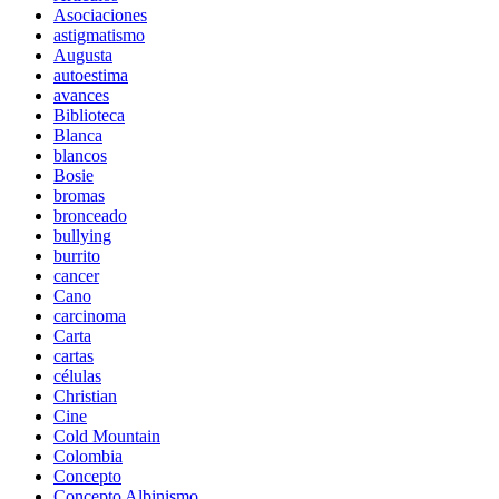
Asociaciones
astigmatismo
Augusta
autoestima
avances
Biblioteca
Blanca
blancos
Bosie
bromas
bronceado
bullying
burrito
cancer
Cano
carcinoma
Carta
cartas
células
Christian
Cine
Cold Mountain
Colombia
Concepto
Concepto Albinismo