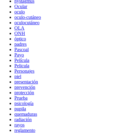
nystagmus
Ocular
oculo
oculo-cutáneo
oculocutáneo
OLA
ONH
óptico
padres
Pascoal
Payo
Película
Pelicula
Personajes
piel
presentación
prevención
protección
Prueba
psicología
pupila
quemaduras
radiación
rayos
reglamento