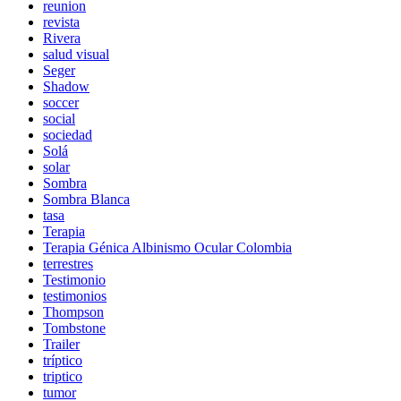
reunion
revista
Rivera
salud visual
Seger
Shadow
soccer
social
sociedad
Solá
solar
Sombra
Sombra Blanca
tasa
Terapia
Terapia Génica Albinismo Ocular Colombia
terrestres
Testimonio
testimonios
Thompson
Tombstone
Trailer
tríptico
triptico
tumor