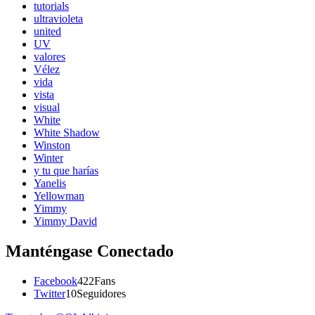
tutorials
ultravioleta
united
UV
valores
Vélez
vida
vista
visual
White
White Shadow
Winston
Winter
y tu que harías
Yanelis
Yellowman
Yimmy
Yimmy David
Manténgase Conectado
Facebook
422
Fans
Twitter
10
Seguidores