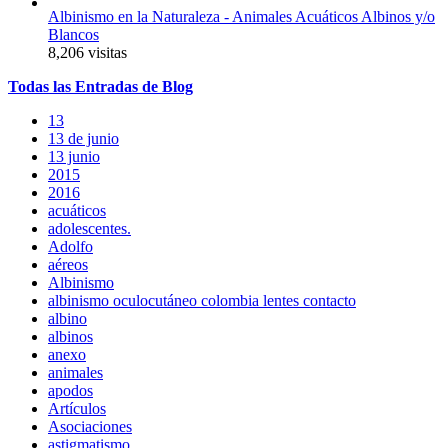
Albinismo en la Naturaleza - Animales Acuáticos Albinos y/o
Blancos
8,206 visitas
Todas
las
Entradas
de Blog
13
13 de junio
13 junio
2015
2016
acuáticos
adolescentes.
Adolfo
aéreos
Albinismo
albinismo oculocutáneo colombia lentes contacto
albino
albinos
anexo
animales
apodos
Artículos
Asociaciones
astigmatismo