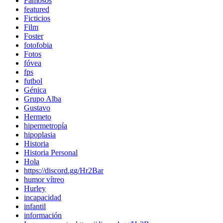
Famosos
featured
Ficticios
Film
Foster
fotofobia
Fotos
fóvea
fps
futbol
Génica
Grupo Alba
Gustavo
Hermeto
hipermetropía
hipoplasia
Historia
Historia Personal
Hola
https://discord.gg/Hr2Bar
humor vítreo
Hurley
incapacidad
infantil
información