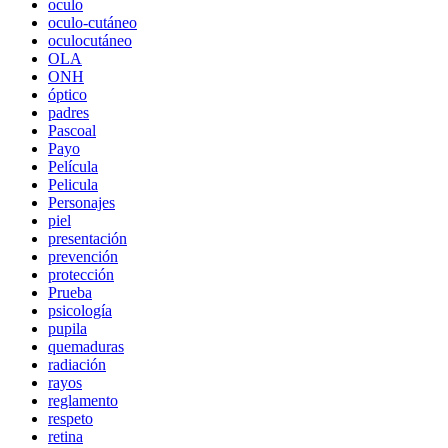
oculo
oculo-cutáneo
oculocutáneo
OLA
ONH
óptico
padres
Pascoal
Payo
Película
Pelicula
Personajes
piel
presentación
prevención
protección
Prueba
psicología
pupila
quemaduras
radiación
rayos
reglamento
respeto
retina