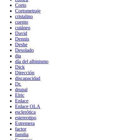
Corto
Cortometraje
cristalino
cuento
cutáneo
David
Dennis
Deshe
Desolado
dia
día del albinismo
Dick
Dirección
discapacidad
Dr.
drupal
Elric
Enlace
Enlace OLA
esclerótica
estereotipo
Estremera
factor
familia