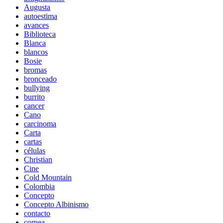
Augusta
autoestima
avances
Biblioteca
Blanca
blancos
Bosie
bromas
bronceado
bullying
burrito
cancer
Cano
carcinoma
Carta
cartas
células
Christian
Cine
Cold Mountain
Colombia
Concepto
Concepto Albinismo
contacto
cornea