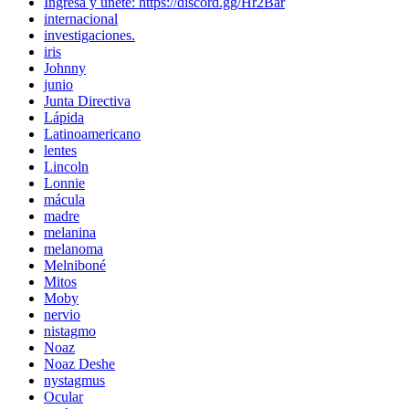
Ingresa y unete: https://discord.gg/Hr2Bar
internacional
investigaciones.
iris
Johnny
junio
Junta Directiva
Lápida
Latinoamericano
lentes
Lincoln
Lonnie
mácula
madre
melanina
melanoma
Melniboné
Mitos
Moby
nervio
nistagmo
Noaz
Noaz Deshe
nystagmus
Ocular