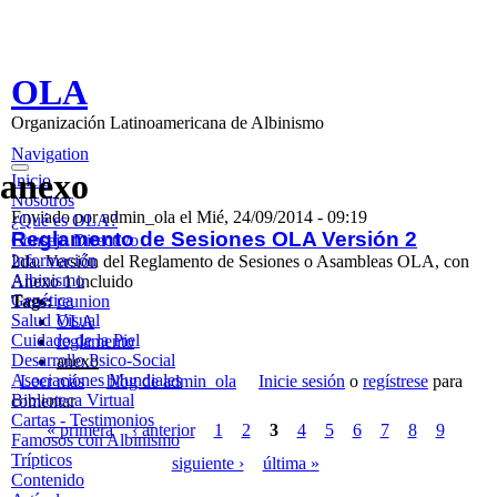
Pasar al contenido principal
OLA
Organización Latinoamericana de Albinismo
Navigation
anexo
Inicio
Nosotros
Enviado por
admin_ola
el
Mié, 24/09/2014 - 09:19
¿Qué es OLA?
Reglamento de Sesiones OLA Versión 2
Consejo Directivo
Información
2da
.
Versión
del
Reglamento
de
Sesiones
o
Asambleas
OLA, con
Albinismo
Anexo
1
incluido
Genética
Tags:
reunion
Salud Visual
OLA
Cuidado de la Piel
reglamento
Desarrollo Psico-Social
anexo
Asociaciones Mundiales
Leer más
sobre Reglamento de Sesiones OLA Versión 2
blog de admin_ola
Inicie sesión
o
regístrese
para
Biblioteca Virtual
comentar
Cartas - Testimonios
Páginas
« primera
‹ anterior
1
2
3
4
5
6
7
8
9
Famosos con Albinismo
Trípticos
siguiente ›
última »
Contenido