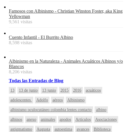
Famosos con Albinismo - Christian Winston Foster, aka King
Yellowman
9,561 visitas
Cuento Infantil - El Burrito Albino
8,598 visitas
Albinismo en la Naturaleza - Animales Acuáticos Albinos y/o
Blancos
8,206 visitas
Todas
las
Entradas
de Blog
13
13 de junio
13 junio
2015
2016
acuáticos
adolescentes.
Adolfo
aéreos
Albinismo
albinismo oculocutáneo colombia lentes contacto
albino
albinos
anexo
animales
apodos
Artículos
Asociaciones
astigmatismo
Augusta
autoestima
avances
Biblioteca