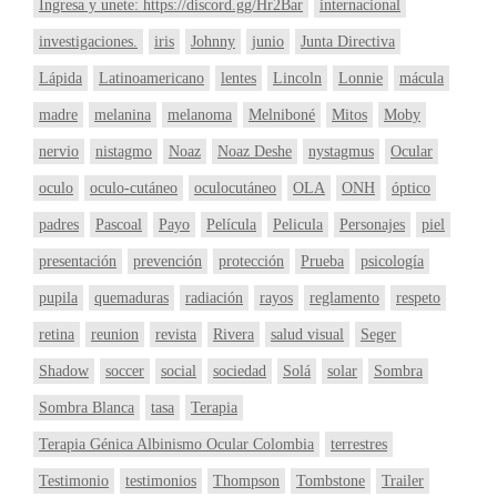
Ingresa y unete: https://discord.gg/Hr2Bar
internacional
investigaciones.
iris
Johnny
junio
Junta Directiva
Lápida
Latinoamericano
lentes
Lincoln
Lonnie
mácula
madre
melanina
melanoma
Melniboné
Mitos
Moby
nervio
nistagmo
Noaz
Noaz Deshe
nystagmus
Ocular
oculo
oculo-cutáneo
oculocutáneo
OLA
ONH
óptico
padres
Pascoal
Payo
Película
Pelicula
Personajes
piel
presentación
prevención
protección
Prueba
psicología
pupila
quemaduras
radiación
rayos
reglamento
respeto
retina
reunion
revista
Rivera
salud visual
Seger
Shadow
soccer
social
sociedad
Solá
solar
Sombra
Sombra Blanca
tasa
Terapia
Terapia Génica Albinismo Ocular Colombia
terrestres
Testimonio
testimonios
Thompson
Tombstone
Trailer