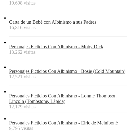
19,698 visitas
Carta de un Bebé con Albinismo a sus Padres
16,816 visitas
Personajes Ficticios Con Albinismo - Moby Dick
13,262 visitas
Personajes Ficticios Con Albinismo - Bosie (Cold Mountain)
12,521 visitas
Personajes Ficticios Con Albinismo - Lonnie Thompson
Lincoln (Tombstone, Lápida)
12,179 visitas
Personajes Ficticios Con Albinismo - Elric de Melniboné
9,795 visitas