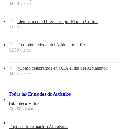
3,830 visitas
Idénticamente Diferentes por Marina Cortón
3,693 visitas
Día Internacional del Albinismo 2016
3,258 visitas
¿Cómo celebramos en OLA el día del Albinismo?
3,004 visitas
Todas
las
Entradas
de
Artículos
Biblioteca Virtual
28,788 visitas
Trípticos Información Albinismo