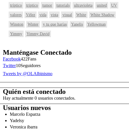
tríptico
triptico
tumor
tutorials
ultravioleta
united
UV
valores
Vélez
vida
vista
visual
White
White Shadow
Winston
Winter
y tu que harías
Yanelis
Yellowman
Yimmy
Yimmy David
Manténgase Conectado
Facebook
422
Fans
Twitter
10
Seguidores
Tweets by @OLAlbinismo
Quién está conectado
Hay actualmente 0 usuarios conectados.
Usuarios nuevos
Marcelo Esparza
Yadelsy
Veronica ibarra