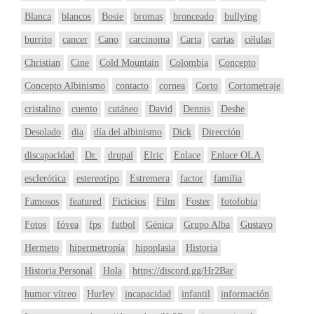
Blanca
blancos
Bosie
bromas
bronceado
bullying
burrito
cancer
Cano
carcinoma
Carta
cartas
células
Christian
Cine
Cold Mountain
Colombia
Concepto
Concepto Albinismo
contacto
cornea
Corto
Cortometraje
cristalino
cuento
cutáneo
David
Dennis
Deshe
Desolado
dia
día del albinismo
Dick
Dirección
discapacidad
Dr.
drupal
Elric
Enlace
Enlace OLA
esclerótica
estereotipo
Estremera
factor
familia
Famosos
featured
Ficticios
Film
Foster
fotofobia
Fotos
fóvea
fps
futbol
Génica
Grupo Alba
Gustavo
Hermeto
hipermetropía
hipoplasia
Historia
Historia Personal
Hola
https://discord.gg/Hr2Bar
humor vítreo
Hurley
incapacidad
infantil
información